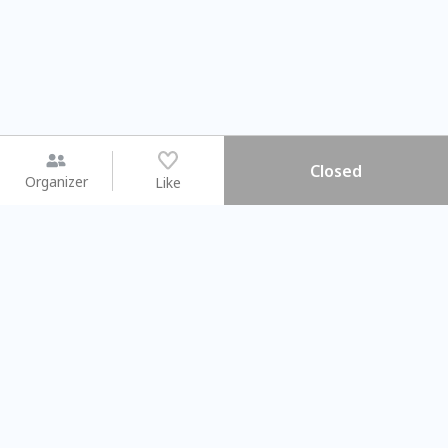
Closed
Organizer
Like
You may like
2026.08.15 (Sat) - 08.22 (Sat)
2026.08.15 (Sat) - 08