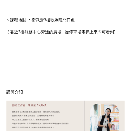
⌂ 課程地點 ：衛武營3樓歌劇院門口處
( 靠近3樓服務中心旁邊的廣場 , 從停車場電梯上來即可看到)
講師介紹