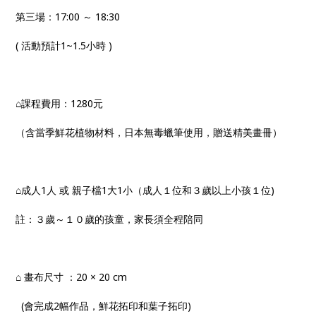
第三場：17:00 ～ 18:30
( 活動預計1~1.5小時 )
⌂課程費用：1280元
（含當季鮮花植物材料，日本無毒蠟筆使用，贈送精美畫冊）
⌂成人1人 或 親子檔1大1小（成人１位和３歲以上小孩１位)
註：３歲～１０歲的孩童，家長須全程陪同
⌂ 畫布尺寸 ：20 × 20 cm
(會完成2幅作品，鮮花拓印和葉子拓印)