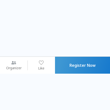
Register Now
Organizer
Like
You may like