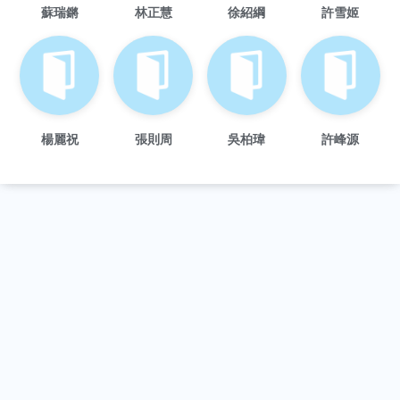
蘇瑞鏘
林正慧
徐紹綱
許雪姬
楊麗祝
張則周
吳柏瑋
許峰源