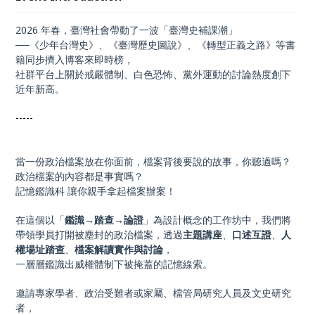
「檔案文本導讀＋歷史場域走讀」的複合式教學模式，
促使學員從歷史中獲得思辨力與行動意識，進一步推動
2026 年春，臺灣社會帶動了一波「臺灣史補課潮」
轉型正義觀念在社會各層面扎根。
──《少年台灣史》、《臺灣歷史圖說》、《轉型正義之路》等書
籍同步擠入博客來即時榜，
社群平台上關於戒嚴體制、白色恐怖、黨外運動的討論熱度創下
近年新高。
-----
當一份政治檔案放在你面前，檔案背後要說的故事，你聽過嗎？
政治檔案的內容都是事實嗎？
記憶鑑識科 讓你親手拿起檔案辦案！
在這個以「
鑑識→踏查→論證
」為設計概念的工作坊中，我們將
帶領學員打開被塵封的政治檔案，透過
主題講座
、
口述互證
、
人
權場址踏查
、
檔案解讀實作與討論
，
一層層鑑識出威權體制下被掩蓋的記憶線索。
邀請專家學者、政治受難者或家屬、檔管局研究人員及文史研究
者，