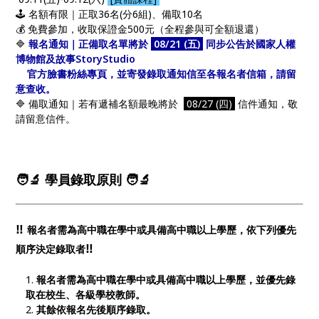
🕹️ 名額有限｜正取36名(分6組)、備取10名
💰 免費參加，收取保證金500元（全程參與可全額退還）
🔷
報名通知｜正備取名單將於
08/21 (五)
同步公告於
國家人權
博物館
及
故事StoryStudio
官方臉書粉絲專頁，並寄發錄取通知信至各報名者信箱，請留
意查收。
🔷 備取通知｜若有遞補名額最晚將於
08/27 (四)
信件通知，敬
請留意信件。
🧑‍🔬 學員錄取原則 🧑‍🔬
‼️
報名者需為高中職在學中或具備高中職以上學歷，依下列優先
‼️
順序決定錄取者
報名者需為高中職在學中或具備高中職以上學歷，並優先錄
取在校生、各級學校教師。
其餘依報名先後順序錄取。