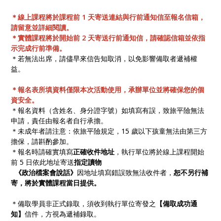
＊線上課程將於課程前 1 天寄送連結與行前通知信至報名信箱，
請留意並詳細閱讀。
＊實體課程將於開始前 2 天寄送行前通知信，請確認信箱並依指
示完成行前準備。
＊若無法出席，請儘早來信告知取消，以免影響備取者遞補權
益。
＊報名表所填資料僅限本次活動使用，承辦單位並將確保您的個
資安全。
＊報名資料（含姓名、身分證字號）如填寫有誤，致旅平險無法
申請，責任由報名者自行承擔。
＊未成年者請注意：依旅平險規定，15 歲以下孩童無法由第三方
擔保，請斟酌參加。
＊報名時請確實填寫
正確收件地址
，執行單位將於線上課程開始
前 5 日依此地址寄送
指定讀物
《政治檔案會說話》
因地址填寫錯誤致無法收件者，
恕不另行補
寄，將於實體課程當日提供。
＊備取學員非正式錄取，須收到執行單位寄發之
【備取成功通
知】
信件，方視為遞補錄取。