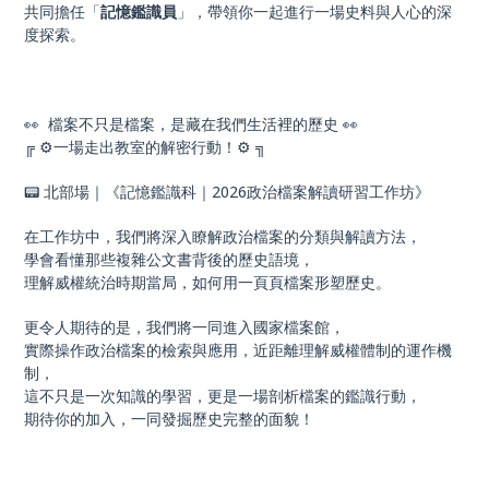
共同擔任「
記憶鑑識員
」，帶領你一起進行一場史料與人心的深
度探索。
👀 檔案不只是檔案，是藏在我們生活裡的歷史 👀
╔ ⚙️一場走出教室的解密行動！⚙️ ╗
📟 北部場｜《記憶鑑識科｜2026政治檔案解讀研習工作坊》
在工作坊中，我們將深入瞭解政治檔案的分類與解讀方法，
學會看懂那些複雜公文書背後的歷史語境，
理解威權統治時期當局，如何用一頁頁檔案形塑歷史。
更令人期待的是，我們將一同進入國家檔案館，
實際操作政治檔案的檢索與應用，近距離理解威權體制的運作機
制，
這不只是一次知識的學習，更是一場剖析檔案的鑑識行動，
期待你的加入，一同發掘歷史完整的面貌！