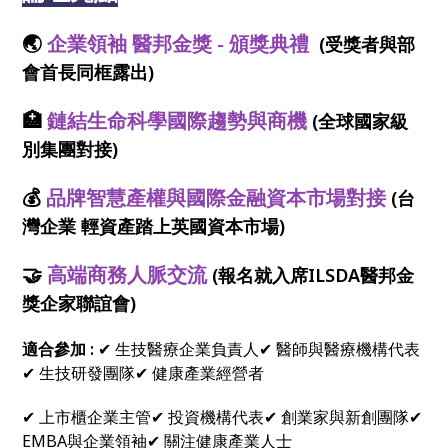
🌏
企業領袖 醫邦金獎 - 頒獎典禮
(受獎者與部
會首長同框露出)
🏥
鏈結生命科學國際趨勢與商機
(全球國家級
別集團對接)
💰
品牌智慧產權與國際金融資本市場對接
(台
灣企業 輕資產踏上英國資本市場)
🤝
高端商務人脈交流
(報名就入席ILSDA醫邦金
獎企家聯誼會)
適合參加 :
✔ 生技醫療企業負責人✔ 醫師與醫療機構代表
✔ 生技研發團隊✔ 健康產業經營者
✔ 上市櫃企業主管✔ 投資機構代表✔ 創業家與新創團隊✔
EMBA與企業領袖✔ 關注健康產業人士