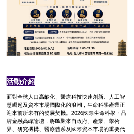
活動介紹
面對全球人口高齡化、醫療科技快速創新、人工智
慧崛起及資本市場國際化的浪潮，生命科學產業正
迎來前所未有的發展契機。2026國際生命科學・品
牌金融高峰論壇，將匯聚來自政府、產業、學術
界、研究機構、醫療體系及國際資本市場的重要代