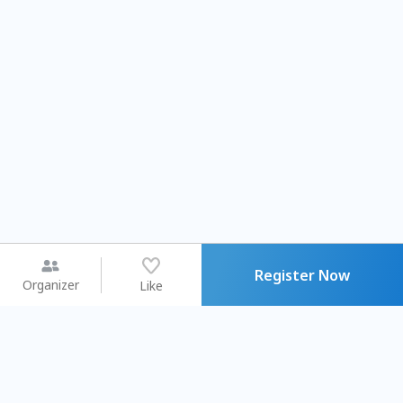
Register Now
Organizer
Like
You may like