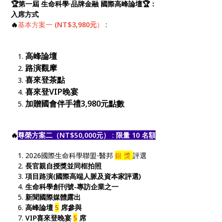
🏆第一屆 生命科學·品牌金融 國際高峰論壇🏆：
入席方式
🔥
基本方案一
(NT$3,980元
）
:
高峰論壇
路演觀摩
喜來登茶點
喜來登VIP晚宴
加贈國會伴手禮3,980元點數
🔥
尊榮方案二（NT$50,000元） : 限量 10 名額
2026國際生命科學聯盟-醫邦
銀 獎
評選
長官親自授獎並同框拍照
項目路演(國際高端人脈及資本家評選)
生命科學創刊號-專訪企業之一
新聞國際媒體露出
高峰論壇
5
席參與
VIP喜來登晚宴
5
席