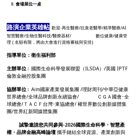
會場展位一桌
路演企業英雄帖
歡迎-再生醫療/抗衰老醫學/精準醫療/AI
智慧醫療/生物生醫科技/醫療器材/ 數位健康/健康管
理 ( 名額有限，將由大會進行資格審核與安排)
指導單位：衛生福利部
主辦單位 :
國際生命科學發展聯盟（ILSDA）/英國 IPTF
倫敦金融控股集團
協辦單位 :
Aim國家產業發展集團 /理財周刊/中華亞健康
世界總會/全球品牌創新永續協會/ ＣＧＡ國會･全
球總會/ＴＡＣＦ台灣･東協總會/ 權世界數位創新媒體集
團/世界紅新聞媒體集團
誠摯邀請您共同參與-2026國際生命科學・智慧產
權・品牌金融高峰論壇
攜手鏈結全球資源、產業創新與