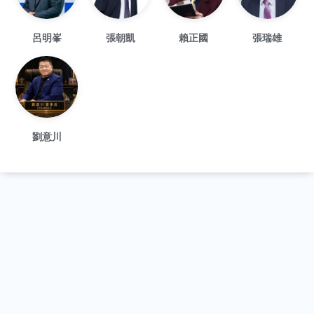
呂明峯
張朝凱
賴正國
張瑞雄
劉意川