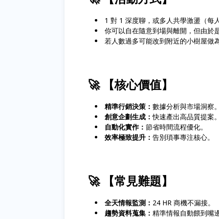
1 對 1 深度聊，或多人共學激盪（
你可以自在隨意到場與離開，但由於
若人數過多可能改到附近的小樹屋做
🚀 【核心價值】
精準行銷決策：
數據分析與市場洞察
創意企劃生成：
快速產出高品質提案
自動化實作：
節省時間流程優化。
效率極致提升：
告別瑣事專注核心。
🚀 【常見難題】
全天情報監測：
24 HR 商機不漏接。
趨勢資料蒐集：
精準情報自動餵到嘴