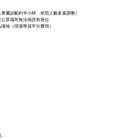
每人專屬診斷約半小時，依照人數多寡調整）
是公眾場所無法保證有座位
為場地（現場學員平分費用）
。
。
邊。