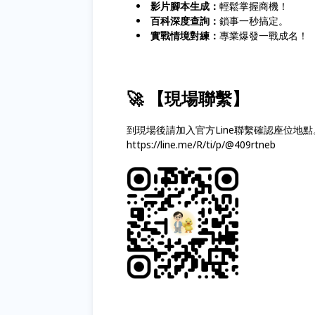
影片腳本生成：
輕鬆掌握商機！
百科深度查詢：
鎖事一秒搞定。
實戰情境對練：
專業爆發一戰成名！
🚀 【現場聯繫】
到現場後請加入官方Line聯繫確認座位地點
https://line.me/R/ti/p/@409rtneb