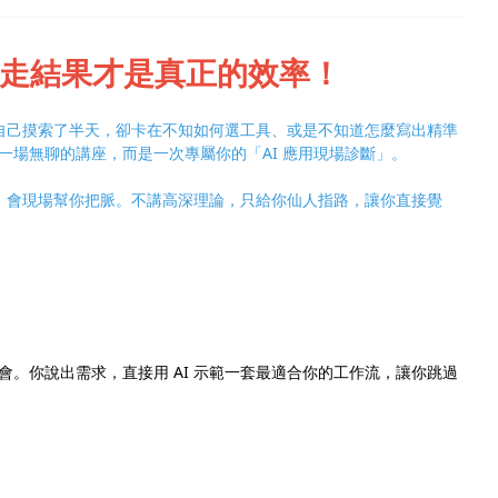
接拿走結果才是真正的效率！
果自己摸索了半天，卻卡在不知如何選工具、或是不知道怎麼寫出精準
一場無聊的講座，而是一次專屬你的「AI 應用現場診斷」。
師」會現場幫你把脈。不講高深理論，只給你仙人指路，讓你直接覺
。你說出需求，直接用 AI 示範一套最適合你的工作流，讓你跳過