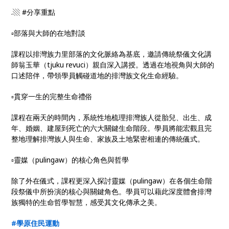
.▧ #分享重點
▫部落與大師的在地對談
課程以排灣族力里部落的文化脈絡為基底，邀請傳統祭儀文化講
師翁玉華（tjuku revuci）親自深入講授。透過在地視角與大師的
口述陪伴，帶領學員觸碰道地的排灣族文化生命經驗。
▫貫穿一生的完整生命禮俗
課程在兩天的時間內，系統性地梳理排灣族人從胎兒、出生、成
年、婚姻、建屋到死亡的六大關鍵生命階段。學員將能宏觀且完
整地理解排灣族人與生命、家族及土地緊密相連的傳統儀式。
▫靈媒（pulingaw）的核心角色與哲學
除了外在儀式，課程更深入探討靈媒（pulingaw）在各個生命階
段祭儀中所扮演的核心與關鍵角色。學員可以藉此深度體會排灣
族獨特的生命哲學智慧，感受其文化傳承之美。
#
學原住民運動