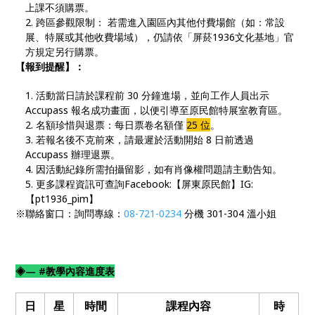
上課不須購票。
跨區參觀限制： 若需進入園區內其他付費場館（如：常設
展、特展或其他收費場域），仍請依「屏菸1936文化基地」官
方規定另行購票。
【報到提醒】：
活動當日請於課程前 30 分鐘進場，並向工作人員出示
Accupass 報名成功畫面，以便引導至原民館特展室教育區。
名額珍惜與退票：每日票卷名額僅
25 位
。
若報名後不克前來，請最遲於活動開始 8 日前透過
Accupass 辦理退票。
因活動紀錄所需拍攝留影，如有肖像權問題請主動告知。
更多課程資訊可查詢Facebook:【屏東原民館】IG:
【
pt1936_pim
】
※聯絡窗口：詢問專線：
08-721-0234
分機 301-304 溫小姐
◈— #教學內容進度表
日
星
時間
課程內容
時