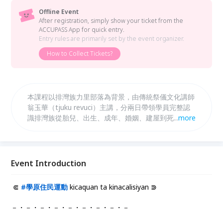
Offline Event
After registration, simply show your ticket from the
ACCUPASS App for quick entry.
Entry rules are primarily set by the event organizer.
How to Collect Tickets?
​本課程以排灣族力里部落為背景，由傳統祭儀文化講師
翁玉華（tjuku revuci）主講，分兩日帶領學員完整認
識排灣族從胎兒、出生、成年、婚姻、建屋到死亡的生
...
more
命禮俗，並深入探討靈媒（pulingaw）在各生命階段祭
儀中的核心角色，體會排灣族生命哲學的智慧與文化傳
承之美。
Event Introduction
⋐
#
學原住民運動
kicaquan ta kinacalisiyan ⋑
ㅤ－・－・－・－・－・－・－・－・－