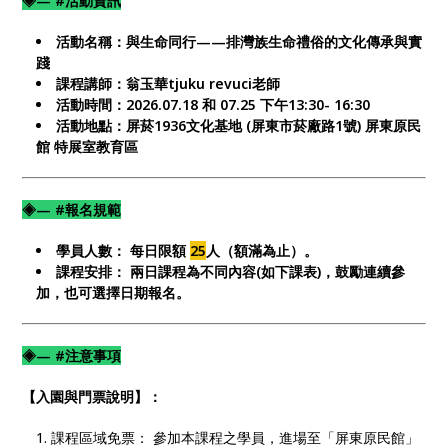
◈— #活動資訊
活動名稱：與生命同行——排灣族生命禮俗的文化傳承與實
踐
課程講師：翁玉華tjuku revuci老師
活動時間：2026.07.18 和 07.25 下午13:30- 16:30
活動地點：屏菸1936文化基地 (屏東市菸廠路1號) 屏東原民
館 特展室教育區
◈— #報名規範
學員人數： 每日限額
25
人（額滿為止）。
課程安排： 兩日課程為不同內容(如下課表)，鼓勵連續參
加，也可選擇日期報名。
◈— #注意事項
【入園與門票說明】：
課程區域免票： 參加本課程之學員，進場至「屏東原民館」