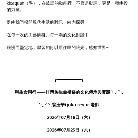
kicaquan（學），在族語的動能裡，不僅是動詞，更是一種使役
的力量。
促使我們撥開現代生活的雜訊，向內探尋
在每一次的工藝觸碰、每一場的文化對談中
緩慢而堅定地，學習如何以原住民的眼光，感知世界~
┎━━━━━━━━━━┒
與生命同行——排灣族生命禮俗的文化傳承與實踐⋱⋰⋱
⋱⋰⋱翁玉華tjuku revuci老師
2026年07月18日（六）
2026年07月25日（六）