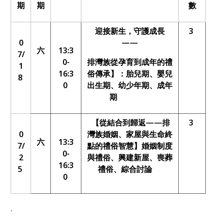
期
期
數
迎接新生，守護成長
3
0
——
六
13:3
7/
0-
排灣族從孕育到成年的禮
1
16:3
俗傳承
】：胎兒期、嬰兒
8
0
出生期、幼少年期、成年
期
【
從結合到歸返——排
3
0
灣族婚姻、家屋與生命終
六
13:3
7/
點的禮俗智慧
】婚姻制度
0-
2
與禮俗、興建新屋、喪葬
16:3
5
禮俗、綜合討論
0
.