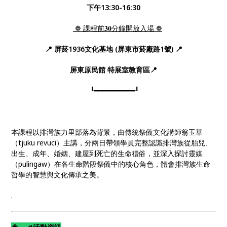
下午13:30-16:30
❁
課程前𝟑𝟎分鐘開放入場 ❁
📍
屏菸1936文化基地 (屏東市菸廠路1號) 📍
屏東原民館 特展室教育區📍
┖━━━━━━━━━━┚
​本課程以排灣族力里部落為背景，由傳統祭儀文化講師翁玉華
（tjuku revuci）主講，分兩日帶領學員完整認識排灣族從胎兒、
出生、成年、婚姻、建屋到死亡的生命禮俗，並深入探討靈媒
（pulingaw）在各生命階段祭儀中的核心角色，體會排灣族生命
哲學的智慧與文化傳承之美。
.