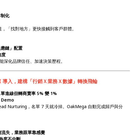
客制化
行銷渠道，「找對地方」更快接觸到客戶群體。
供應鏈」配置
信度
能深化品牌信任、加速決策歷程。
 AI 導入，建構「行銷Ｘ業務Ｘ數據」轉換飛輪
進線但轉商賣率 5% 變 1%
 Demo
Nurturing，名單 7 天就冷掉。OakMega 自動完成歸戶與分
悄悄流失，業務跟單靠感覺
談熱度不中斷