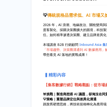
💡
傳統規格品需求低、AI 市場
2026 年，AI 浪潮、地緣政治、關稅變
度客製化、採購決策圈擴大的困境，科技製
任。如何精準滲透決策圈、建立品牌差異化，
本場講座 B2B 行銷顧問
Inbound Asia
「市場趨勢、決策圈溝通到 AI 數據應用」解
帶您看見 AI 落地的實戰成果！
▍精彩內容
【集客數據行銷】戰略觀點：從市場
🚨挑戰｜製造商想搭 AI 議題，卻淹沒在
💡策略｜重塑品牌定位與差異化溝通
跳脫舊硬體思維，將技術規格轉化為應用場