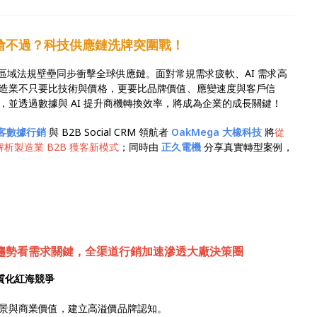
又搶不過？科技供應鏈洗牌突圍戰！
局與區域法規壁壘同步衝擊全球供應鏈。面對常規需求疲軟、AI 需求高
造業不只要比技術與價格，更要比品牌價值、應變速度與客戶信
並透過數據與 AI 提升商機轉換效率，將成為企業的成長關鍵！
 集客數據行銷
與 B2B Social CRM 領航者
OakMega 大橡科技
將
從
析製造業 B2B 獲客新模式
；同時由
正久電機
分享真實轉型案例，
趨勢看需求關鍵，全渠道行銷加速滲透大廠決策圈
同質化紅海競爭
景與商業價值，建立高溢價品牌認知。