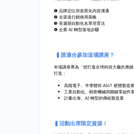
❶ 品牌定位與差異化內容溝通
❷ 全渠道行銷佈局策略
❸ 長週期自動化名單培育法
❹ 企業 AI 轉型落地步驟
▍誰適合參加這場講座？
本場講座專為「想打進全球科技大廠供應鏈
打造：
高階電子、半導體與 AIoT 硬體製造
工業自動化、精密機械與關鍵零組件
計畫出海、AI 轉型的傳統製造業
▍活動出席限定資源！