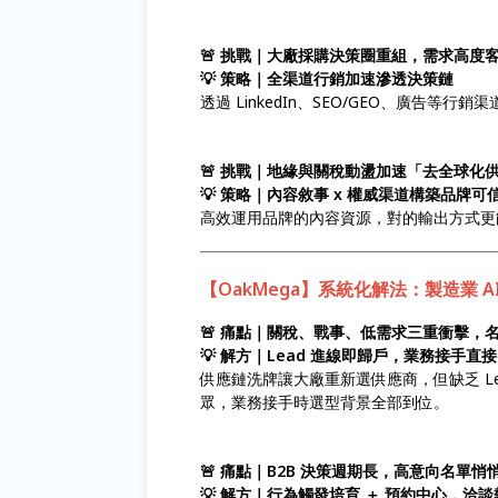
🚨 挑戰｜大廠採購決策圈重組，需求高度
💡 策略｜全渠道行銷加速滲透決策鏈
透過 LinkedIn、SEO/GEO、廣告等
🚨 挑戰｜地緣與關稅動盪加速「去全球化
💡 策略｜內容敘事 x 權威渠道構築品牌可
高效運用品牌的內容資源，對的輸出方式更
【OakMega】系統化解法：製造業
🚨 痛點｜關稅、戰事、低需求三重衝擊，名單
💡 解方｜Lead 進線即歸戶，業務接手直接
供應鏈洗牌讓大廠重新選供應商，但缺乏 Lead 
眾，業務接手時選型背景全部到位。
🚨 痛點｜B2B 決策週期長，高意向名單
💡 解方｜行為觸發培育 ＋ 預約中心，洽