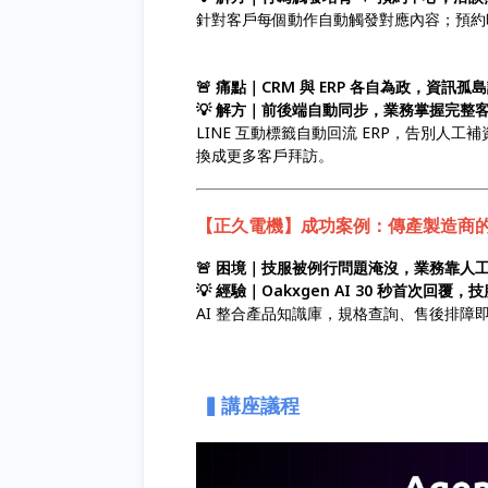
針對客戶每個動作自動觸發對應內容；預約
🚨 痛點｜CRM 與 ERP 各自為政，資訊
💡 解方｜前後端自動同步，業務掌握完整
LINE 互動標籤自動回流 ERP，告別
換成更多客戶拜訪。
【正久電機】成功案例：傳產製造商的 
🚨 困境｜技服被例行問題淹沒，業務靠人
💡 經驗｜Oakxgen AI 30 秒首次回
AI 整合產品知識庫，規格查詢、售後排
▍講座議程