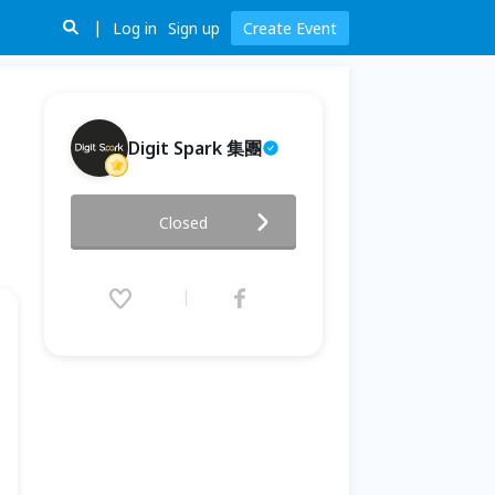
Log in
Sign up
Create Event
Digit Spark 集團
限量席次【科技製造供應鏈卡位
Closed
戰】整合行銷 × CRM 驅動 B2B
成交新引擎！
2026.07.17 (Fri) 14:00 - 16:30
(GMT+8)