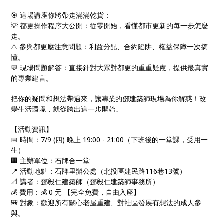
🎯 這場講座你將帶走滿滿乾貨：
💡 都更操作程序大公開：從零開始，看懂都市更新的每一步怎麼
走。
⚠️ 參與都更應注意問題：利益分配、合約陷阱、權益保障一次搞
懂。
💬 現場問題解答：直接針對大眾對都更的重重疑慮，提供最真實
的專業建言。
把你的疑問和想法帶過來，讓專業的鄧建築師現場為你解惑！改
變生活環境，就從跨出這一步開始。
【活動資訊】
📅 時間：7/9 (四) 晚上 19:00 - 21:00（下班後的一堂課，受用一
生）
🏢 主辦單位：石牌合一堂
📍 活動地點：石牌里辦公處（北投區建民路116巷13號）
📐 講者：鄧毅仁建築師（鄧毅仁建築師事務所）
💰 費用：💰 0 元 【完全免費，自由入座】
🎒 對象：歡迎所有關心老屋重建、對社區發展有想法的成人參
與。