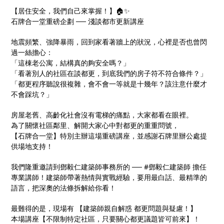
看！ 最難得的是現場Q&A，都更問題與疑慮都能解惑
【居住安全，我們自己來掌握！】🏠✨
~ 本場講座【不限制特定社區，關心都更議題皆可前
石牌合一堂重磅企劃 ── 淺談都市更新講座
來】！
地震頻繁、強降暴雨，回到家看著牆上的狀況，心裡是否也曾閃
過一絲擔心：
「這棟老公寓，結構真的夠安全嗎？」
「看著別人的社區在談都更，到底我們的房子符不符合條件？」
「都更程序聽說很複雜，會不會一等就是十幾年？該注意什麼才
不會踩坑？」
房屋老舊、高齡化社會沒有電梯的痛點，大家都看在眼裡。
為了關懷社區鄰里、解開大家心中對都更的重重問號，
【石牌合一堂】特別主辦這場重磅講座，並感謝石牌里辦公處提
供場地支持！
我們隆重邀請到鄧毅仁建築師事務所的 ── #鄧毅仁建築師 擔任
專業講師！建築師帶著熱情與實戰經驗，要用最白話、最精準的
語言，把深奧的法條拆解給你看！
最難得的是，現場有 【建築師親自解惑 都更問題與疑慮！】
本場講座【不限制特定社區，只要關心都更議題皆可前來】！