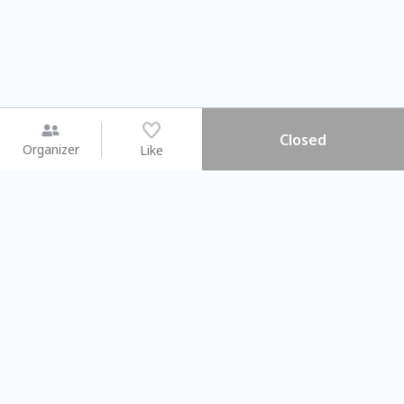
Closed
Organizer
Like
You may like
2026.08.15 (Sat) - 08.22 (Sat)
2026.08.15 (Sat) - 0