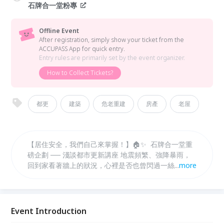
石牌合一堂粉專
Offline Event
After registration, simply show your ticket from the
ACCUPASS App for quick entry.
Entry rules are primarily set by the event organizer.
How to Collect Tickets?
都更
建築
危老重建
房產
老屋
【居住安全，我們自己來掌握！】🏠✨ 石牌合一堂重
磅企劃 ── 淺談都市更新講座 地震頻繁、強降暴雨，
回到家看著牆上的狀況，心裡是否也曾閃過一絲擔心：
...
more
「這棟老公寓，結構真的夠安全嗎？」 「看著別人的
社區在談都更，到底我們的房子符不符合條件？」
「都更程序聽說很複雜，會不會一等就是十幾年？該注
意什麼才不會踩坑？」 我們隆重邀請到鄧毅仁建築
Event Introduction
師！用最白話、最精準的語言，把深奧的法條拆解給你