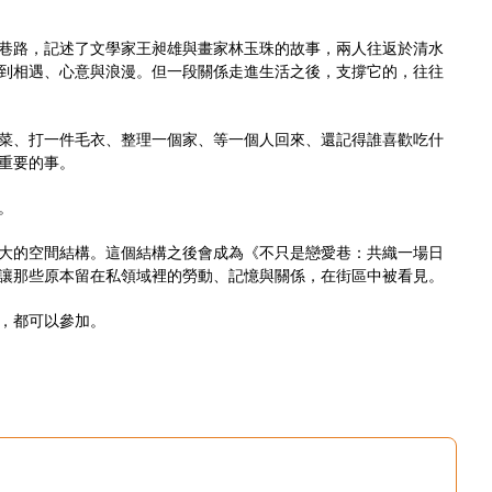
巷路，記述了文學家王昶雄與畫家林玉珠的故事，兩人往返於清水
到相遇、心意與浪漫。但一段關係走進生活之後，支撐它的，往往
菜、打一件毛衣、整理一個家、等一個人回來、還記得誰喜歡吃什
重要的事。
。
大的空間結構。這個結構之後會成為《不只是戀愛巷：共織一場日
讓那些原本留在私領域裡的勞動、記憶與關係，在街區中被看見。
，都可以參加。