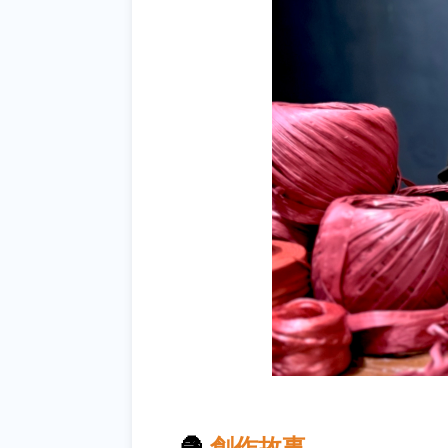
🧶
創作故事