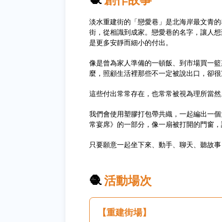
淡水重建街的「戀愛巷」是北海岸最文青的
街，從相識到成家。戀愛巷的名字，讓人想
是更多安靜而細小的付出。
像是曾為家人準備的一頓飯、到市場買一籃
麼，照顧生活裡那些不一定被說出口，卻很
這些付出常常存在，也常常被視為理所當然
我們會使用塑膠打包帶共織，一起編出一個
常宴席》的一部分，像一扇被打開的門窗，
只要願意一起坐下來、動手、聊天、聽故事
🧶
活動場次
【重建街場】