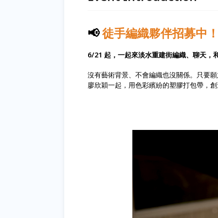
📢
徒手編織夥伴招募中
6/21 起，一起來淡水重建街編織、聊天
沒有藝術背景、不會編織也沒關係。只要願
廖欣穎一起，用色彩繽紛的塑膠打包帶，創