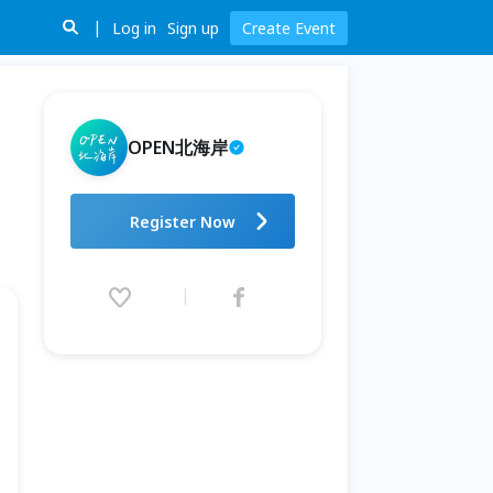
Log in
Sign up
Create Event
OPEN北海岸
不只是戀愛巷：共織一場日常宴
Register Now
席🧶| 2026「新北藝箱」藝術體
驗工作坊
2026.06.21 (Sun) 13:00 - 09.30
(Wed) 16:00 (GMT+8)