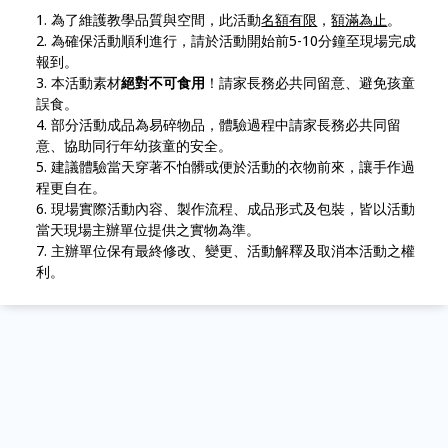
為了維護教學品質與空間，此活動
名額有限
，
額滿為止
。
為確保活動順利進行，請於活動開始前5-10分鐘至現場完成
報到。
本活動素材
絕對不可食用
！請家長務必共同留意、避免孩童
誤食。
部分活動成品為易碎物品，體驗過程中請家長務必共同留
意、協助同行年幼孩童的安全。
建議體驗當天穿著不怕髒或便於活動的衣物前來，讓手作過
程更自在。
現場實際活動內容、製作流程、成品形式及包裝，皆以活動
當天現場主辦單位提供之實物為準。
主辦單位保有最終修改、變更、活動解釋及取消本活動之權
利。