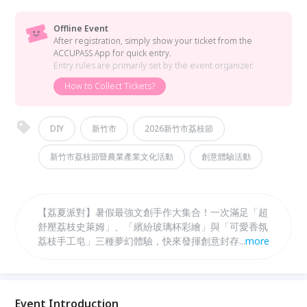
Offline Event
After registration, simply show your ticket from the
ACCUPASS App for quick entry.
Entry rules are primarily set by the event organizer.
How to Collect Tickets?
DIY
新竹市
2026新竹市荔枝節
新竹市荔枝節暨農業產業文化活動
創意體驗活動
【荔夏派對】暑假最強文創手作大集合！一次滿足「超
舒壓荔枝史萊姆」、「繽紛玻璃杯彩繪」與「可愛香氛
荔枝手工皂」三種夢幻體驗，快來發揮創意封存專屬的
...
more
夏日美好回憶！
Event Introduction