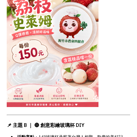
📌 主題 B ｜ 🔴 創意彩繪玻璃杯 DIY
活動亮點
：143玻璃杯承載著台灣人相聚、歡慶的美好記