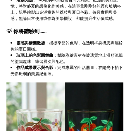
憶，將對盛夏的想像化作美感，在這容量剛剛好的經典玻璃杯
上，親手繪製出充滿童趣的荔枝與夏日色彩。兼具實用與美
感，無論日常使用或作為美學擺設，都能提升生活儀式感。
💡 你將體驗到......
靈感與構圖激盪
：捕捉季節的色彩，在透明杯身構思專屬於
你的夏日圖樣。
玻璃上的色彩圓舞曲
：體驗彩繪素材在玻璃質地上滑順流暢
的塗鴉趣味，練習層次與配色。
作品成果展示與合影
：完成專屬的生活器皿，在陽光下拍下
光影斑斕的美麗紀念照。