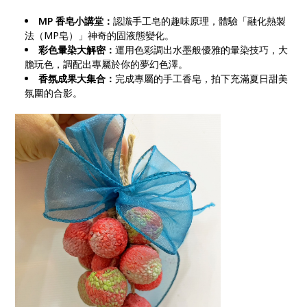
MP 香皂小講堂：
認識手工皂的趣味原理，體驗「融化熱製
法（MP皂）」神奇的固液態變化。
彩色暈染大解密：
運用色彩調出水墨般優雅的暈染技巧，大
膽玩色，調配出專屬於你的夢幻色澤。
香氛成果大集合：
完成專屬的手工香皂，拍下充滿夏日甜美
氛圍的合影。