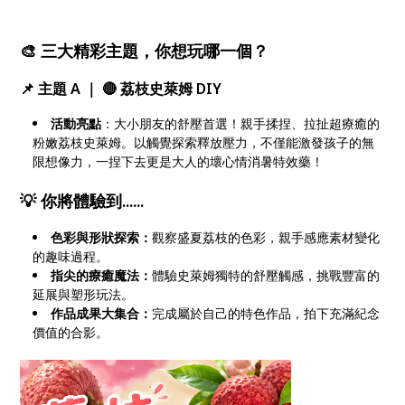
🎨 三大精彩主題，你想玩哪一個？
📌 主題 A ｜ 🔴 荔枝史萊姆 DIY
活動亮點
：大小朋友的舒壓首選！親手揉捏、拉扯超療癒的
粉嫩荔枝史萊姆。以觸覺探索釋放壓力，不僅能激發孩子的無
限想像力，一捏下去更是大人的壞心情消暑特效藥！
💡 你將體驗到......
色彩與形狀探索：
觀察盛夏荔枝的色彩，親手感應素材變化
的趣味過程。
指尖的療癒魔法：
體驗史萊姆獨特的舒壓觸感，挑戰豐富的
延展與塑形玩法。
作品成果大集合：
完成屬於自己的特色作品，拍下充滿紀念
價值的合影。