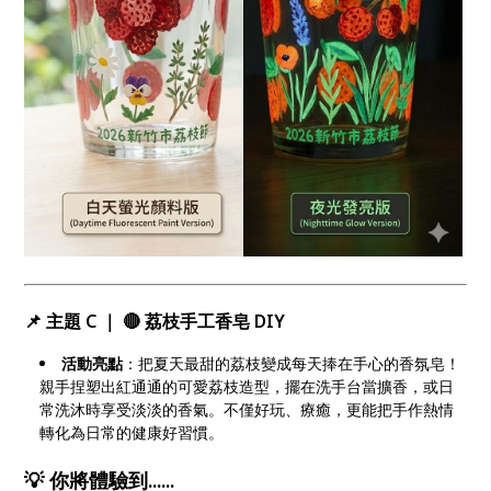
📌 主題 C ｜ 🔴 荔枝手工香皂 DIY
活動亮點
：把夏天最甜的荔枝變成每天捧在手心的香氛皂！
親手捏塑出紅通通的可愛荔枝造型，擺在洗手台當擴香，或日
常洗沐時享受淡淡的香氣。不僅好玩、療癒，更能把手作熱情
轉化為日常的健康好習慣。
💡 你將體驗到......