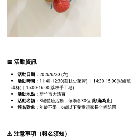
📅 活動資訊
活動日期
：2026/6/20 (六)
活動時間
：11:40-12:30(荔枝史萊姆)
｜
14:30-15:00(彩繪玻
璃杯)
｜
15:00-16:00(荔枝手工皂)
活動地點
：新竹市大遠百
活動名額
：3場體驗活動，每場各30位 (
額滿為止
)
報名對象
：年齡不限，6歲以下兒童須家長全程陪同
⚠️ 注意事項（報名須知）