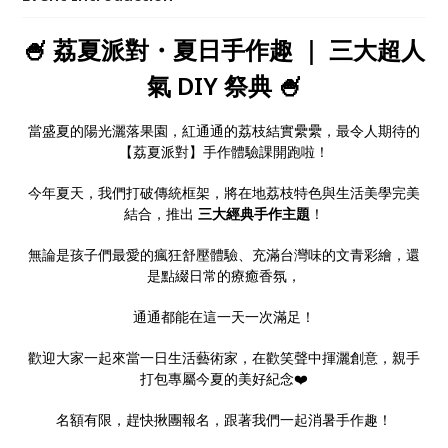
🍧 荔夏派對・夏日手作趣 ｜ 三大超人
氣 DIY 祭典 🍧
當盛夏的陽光灑落果園，紅通通的荔枝結實纍纍，最令人期待的
【荔夏派對】手作體驗課開跑啦！
今年夏天，我們打破傳統框架，將在地荔枝特色與生活美學完美
結合，推出
三大經典手作主題
！
無論是孩子們最愛的瘋狂舒壓體驗、充滿台灣味的文青彩繪，還
是點綴日常的療癒香氛，
通通都能在這一天一次滿足！
歡迎大家一起來當一日生活藝術家，在歡笑聲中揮灑創意，親手
打包專屬今夏的美好紀念❤️
名額有限，趕快揪團報名，跟著我們一起消暑手作趣！