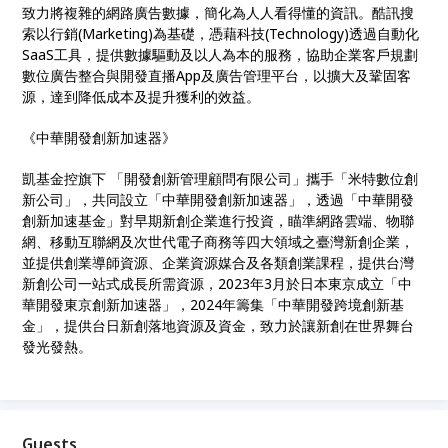
致力將複雜的網路廣告數據，簡化為人人看得懂的資訊。酷訊搜
索以行銷(Marketing)為基礎，憑藉科技(Technology)透過自動化
SaaS工具，提供數據驅動及以人為本的服務，協助企業客戶規劃
數位廣告整合與開發直播App及廣告管理平台，以擴大及鞏固客
源，達到降低成本及提升獲利的效益。
《中華開發創新加速器》
凱基金控旗下 「開發創新管理顧問有限公司」攜手「米特數位創
新公司」，共同設立「中華開發創新加速器」，透過「中華開發
創新加速基金」對早期新創企業進行投資，瞄準網路雲端、物聯
網、移動互聯網及次世代電子商務等四大領域之臺灣新創企業，
並提供創業導師資源、企業資源媒合及各類創業課程，提供台灣
新創公司一站式成長所需資源，2023年3月於日本東京成立「中
華開發東京創新加速器」，2024年籌集「中華開發跨境創新基
金」，提供台日新創落地資源及資金，致力於讓新創在世界舞台
發光發熱。
Guests