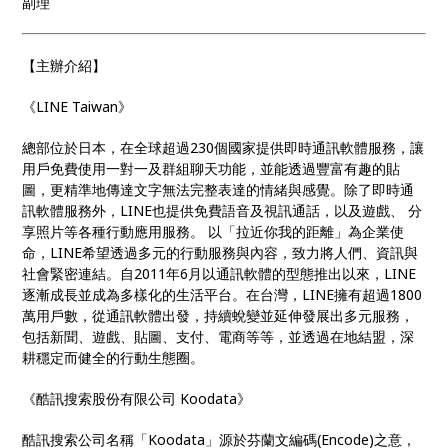
副理
【主辦介紹】
《LINE Taiwan》
總部位於日本，在全球超過230個國家提供即時通訊軟體服務，讓
用戶免費使用一對一及群組聊天功能，並能透過豐富有趣的貼
圖，更精準地傳達文字無法完整表達的情緒與感覺。除了即時通
訊軟體服務外，LINE也提供免費語音及視訊通話，以及遊戲、‭ ‬分
享照片等各種行動應用服務。 以「拉近你我的距離」為企業使
命，LINE希望透過多元的行動服務與內容，致力將人們、資訊與
社會緊密連結。自2011年6月以通訊軟體的型態推出以來，LINE
逐漸成長並成為多樣化的生活平台。在台灣，LINE擁有超過1800
萬用戶數，從通訊軟體出發，持續蛻變並延伸發展出多元服務，
包括新聞、遊戲、貼圖、支付、電商等等，並透過在地結盟，深
耕穩定而健全的行動生態圈。
《酷訊搜索股份有限公司 Koodata》
酷訊搜索公司名稱「Koodata」源於芬蘭文編碼(Encode)之意，