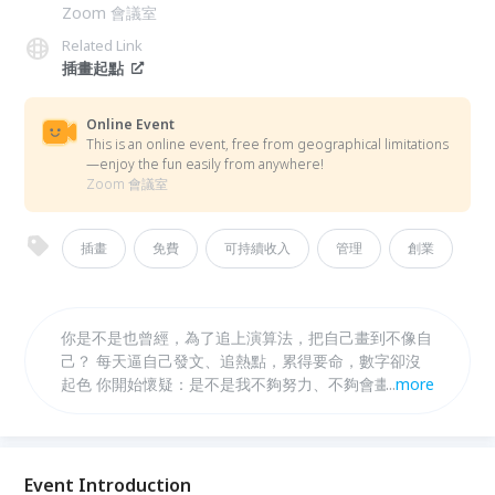
Zoom 會議室
Related Link
插畫起點
Online Event
This is an online event, free from geographical limitations
—enjoy the fun easily from anywhere!
Zoom 會議室
插畫
免費
可持續收入
管理
創業
你是不是也曾經，為了追上演算法，把自己畫到不像自
己？ 每天逼自己發文、追熱點，累得要命，數字卻沒
起色 你開始懷疑：是不是我不夠努力、不夠會畫？ 但
...
more
其實——大多數卡關，不是因為畫不好， 而是太早急
著討好社群，卻還沒找到把作品變成事業的方法。 這
場直播，我想帶你把順序調回來 插畫不只是畫 是經營
你的品牌核心_ ✓插畫接案的報價方式與心法，不再做
Event Introduction