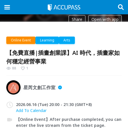
Share
Open with app
Online Event
Learning
Arts
【免費直播|插畫創業課】AI 時代，插畫家如
何穩定經營事業
88
1
星芮文創工作室
2026.06.16 (Tue) 20:00 - 21:30 (GMT+8)
Add To Calendar
【Online Event】After purchase completed, you can
enter the live stream from the ticket page.