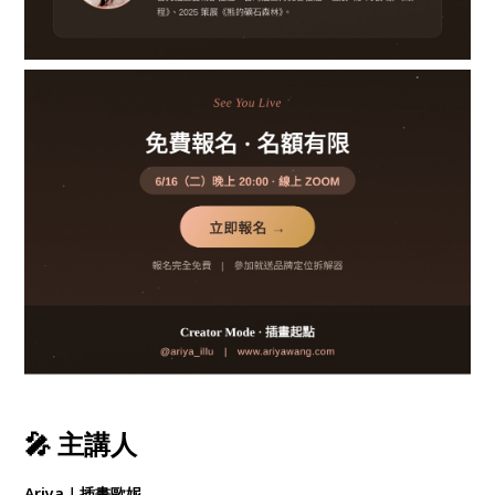
🎤 主講人
Ariya｜插畫歐妮