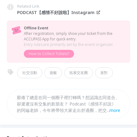
Related Link
PODCAST【感情不好說啦】Instagram
Offline Event
After registration, simply show your ticket from the
ACCUPASS App for quick entry.
Entry rules are primarily set by the event organizer.
How to Collect Tickets?
社交活動
遊艇
拓展交友圈
派對
厭倦了總是在同一個圈子裡打轉嗎？想認識志同道合、
卻遲遲沒有交集的新朋友？ Podcast《感情不好說》
的阿綸老師，今年將帶領大家走出舒適圈，把交友場域
...
more
搬上遊艇！在海天一色的開闊氛圍下，拋開尷尬的客
套，用最自然的方式，拓展你的「關係地圖」。 這不
僅是一場遊艇派對，更是一場專為「渴望跨出交友邊
界」的你，量身打造的社交實戰盛宴。