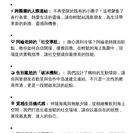
⚡ 跨圈層的人際連結：
不再受限於既有的小圈子！這裡聚集了
各行各業、熱愛生活的靈魂，讓你輕鬆結識新朋友，為生活帶
來新的刺激、靈感與機會。
💡 阿綸老師的「社交導航」：
擔心遇到冷場？阿綸老師親自駐
點，教你如何自信開場、優雅回應。在輕鬆的海上氛圍中，現
場提供實戰指導，讓社交變成你最擅長的技能。
🤝 告別尷尬的「破冰機制」：
我們設計了獨特的互動環節，讓
你與新朋友在歡笑與合作中迅速建立連結。不只是一次性的擦
肩而過，更是一段開啟友誼的起點。
🥂 質感生活儀式感：
伴隨海風與無敵夕陽，從精緻餐飲到海上
空間，我們打造出最放鬆的社交場域，讓你以最自在的狀態，
展現最真實、迷人的自己。