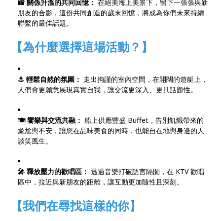
📸 關係升溫的共同回憶：
在絕美海上美景下，留下一張張與新
朋友的合影，這份共同創造的歲末回憶，將成為你們未來持續
聯繫的最佳話題。
【為什麼選擇這場活動？】
⚓️ 輕鬆自然的氛圍：
走出拘謹的室內空間，在開闊的遊艇上，
人們會更願意展現真實自我，讓交流更深入、更具話題性。
🍽️ 饗樂與交流共融：
船上供應豐盛 Buffet，告別飢餓帶來的
尷尬與不安，讓您在品味美食的同時，也能自在地與身邊的人
談笑風生。
🎤 釋放壓力的歡唱區：
透過音樂打破語言隔閡，在 KTV 歡唱
區中，拉近與新朋友的距離，讓互動更加隨性且深刻。
【我們在尋找這樣的你】