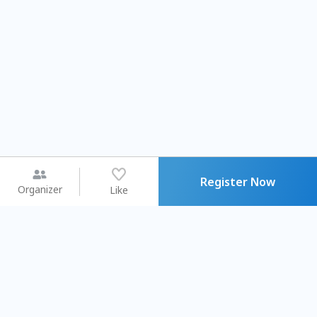
Register Now
Organizer
Like
You may like