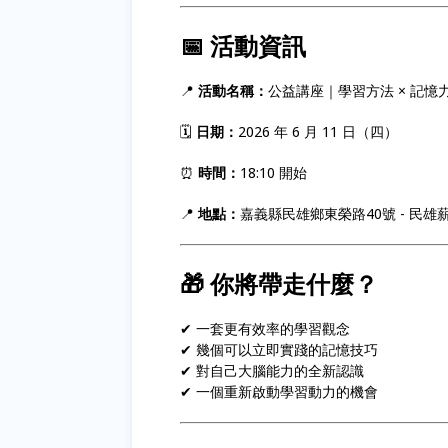
📅 活動資訊
📍
活動名稱：
公益講座｜學習方法 × 記憶
🗓
日期：
2026 年 6 月 11 日（四）
⏰
時間：
18:10 開始
📍
地點：
嘉義縣民雄鄉東榮路40號 - 民雄
🎁 你將帶走什麼？
✔ 一套更有效率的學習觀念
✔ 幾個可以立即實踐的記憶技巧
✔ 對自己大腦能力的全新認識
✔ 一個重新啟動學習動力的機會