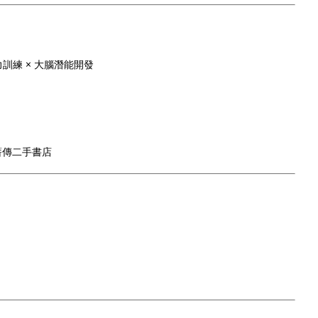
力訓練 × 大腦潛能開發
薪傳二手書店