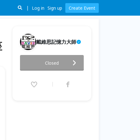
Log in
Sign up
Create Event
戴維思記憶力大師
座
你的大腦，比你想像中更強大｜
Closed
Davis老師公益講座
2026.06.11 (Thu) 18:10 - 19:40
(GMT+8)