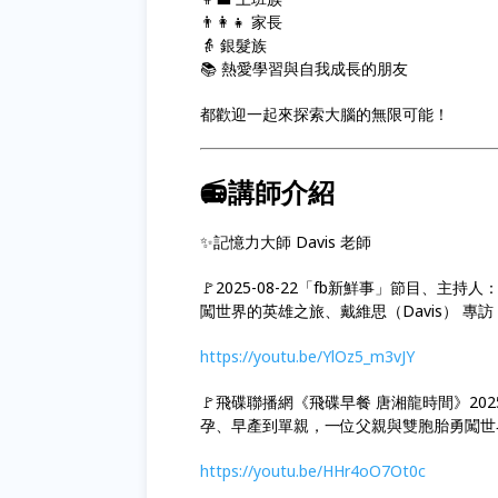
👨‍👩‍👧 家長
👵 銀髮族
📚 熱愛學習與自我成長的朋友
都歡迎一起來探索大腦的無限可能！
📻講師介紹
✨記憶力大師 Davis 老師
🚩2025-08-22「fb新鮮事」節目、
闖世界的英雄之旅、戴維思（Davis） 專
https://youtu.be/YlOz5_m3vJY
🚩飛碟聯播網《飛碟早餐 唐湘龍時間》2025
孕、早產到單親，一位父親與雙胞胎勇闖世
https://youtu.be/HHr4oO7Ot0c