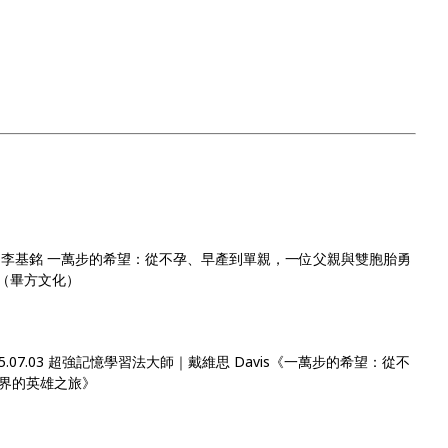
主持人：李基銘 一萬步的希望：從不孕、早產到單親，一位父親與雙胞胎勇
訪（畢方文化）
.07.03 超強記憶學習法大師｜戴維思 Davis《一萬步的希望：從不
界的英雄之旅》