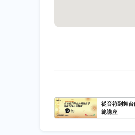
從音符到舞台
範講座