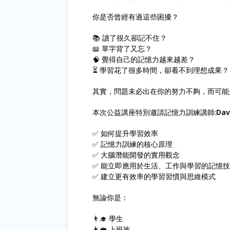
你是否曾經有過這些困擾？
📚 讀了很久卻記不住？
📖 單字背了又忘？
🧠 覺得自己的記憶力越來越差？
⏳ 學習花了很多時間，卻看不到理想成果？
其實，問題未必出在你的努力不夠，而可能
本次公益講座特別邀請記憶力訓練講師:
Dav
✅ 如何提升學習效率
✅ 記憶力訓練的核心原理
✅ 大腦潛能開發的實用觀念
✅ 能立即應用於生活、工作與學習的記憶
✅ 建立更有效率的學習習慣與思維模式
無論你是：
👨‍🎓 學生
👩‍💼 上班族