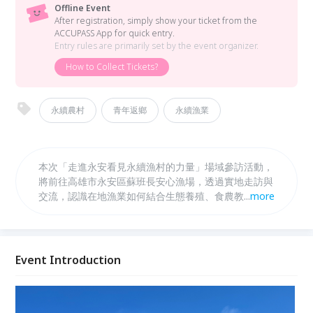
Offline Event
After registration, simply show your ticket from the
ACCUPASS App for quick entry.
Entry rules are primarily set by the event organizer.
How to Collect Tickets?
永續農村
青年返鄉
永續漁業
本次「走進永安看見永續漁村的力量」場域參訪活動，
將前往高雄市永安區蘇班長安心漁場，透過實地走訪與
交流，認識在地漁業如何結合生態養殖、食農教育與品
...
more
牌經營，打造兼顧環境、產業與社區發展的永續模式。
了解石斑魚養殖產業的發展歷程與轉型經驗，也將分享
漁村如何透過產業創新、人才培育與地方合作，讓傳統
漁業展現新的生命力。同時結合「共好農村：從在地需
Event Introduction
求到企業連結的永續模式」計畫，期待透過此次交流，
讓更多人看見永安漁村的故事，理解永續不只是環境保
護，更是讓地方產業、社區居民與下一代都能持續生活