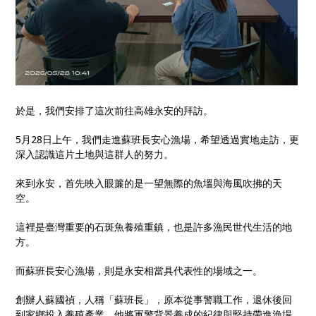
於是，我們安排了這次前往高雄永安的拜訪。
5月28日上午，我們走進蘇班長安心漁場，希望透過實地走訪，更
深入認識這片土地與這群人的努力。
來到永安，首先映入眼簾的是一望無際的魚塭與海風吹拂的天
空。
這裡是臺灣重要的石斑魚養殖重鎮，也是許多漁民世代生活的地
方。
而蘇班長安心漁場，則是永安相當具代表性的場域之一。
創辦人蘇國禎，人稱「蘇班長」，原本從事警職工作，退休後回
到家鄉投入養殖產業。他將軍警背景養成的紀律與堅持帶進漁場