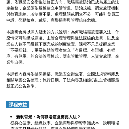
題。依職業安全衛生法修正方向，職場霸凌防治已成為雇主的法
定義務，企業須依規模建立申訴管道、防治規範、調查處理機制
與教育訓練。若制度不足、處理延誤或調查不公，可能引發員工
申訴、勞動檢查、裁罰、商譽損害與管理信任危機。
本說明會將以深入淺出的方式說明：為何職場霸凌需要入法、什
麼情況可能構成霸凌、主管合理管理與違法踩線的差異，以及企
業在人數不同級距下應完成的制度建置。課程不只是提醒企業
「不要罰錢」，更要協助管理者建立「有目標、有證據、有程
序、有尊重」的合法管理模式，讓主管敢管理、人資會處理、企
業能自保。
本課程內容將依據勞動部、職業安全衛生署、全國法規資料庫及
相關草案公告整理；施行日期、子法內容及細節仍以主管機關最
新正式公告為準。
課程效益
新制背景：為何職場霸凌需要入法？
從身心健康、組織效率、企業商譽與勞資爭議成本，說明職場
霸凌不只是情緒問題，而是企業治理與職安風險。