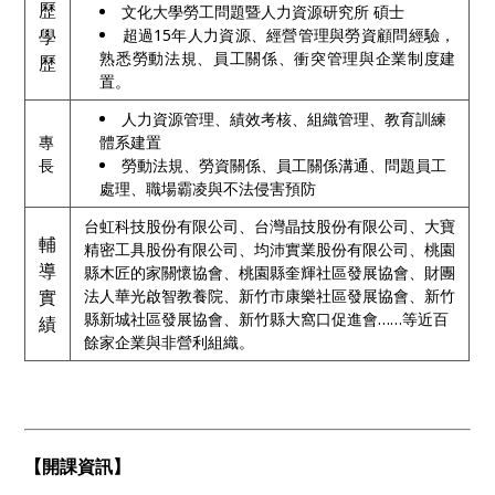
歷
文化大學勞工問題暨人力資源研究所 碩士
學
超過15年人力資源、經營管理與勞資顧問經驗，
熟悉勞動法規、員工關係、衝突管理與企業制度建
歷
置。
人力資源管理、績效考核、組織管理、教育訓練
專
體系建置
長
勞動法規、勞資關係、員工關係溝通、問題員工
處理、職場霸凌與不法侵害預防
台虹科技股份有限公司、台灣晶技股份有限公司、大寶
輔
精密工具股份有限公司、均沛實業股份有限公司、桃園
導
縣木匠的家關懷協會、桃園縣奎輝社區發展協會、財團
實
法人華光啟智教養院、新竹市康樂社區發展協會、新竹
縣新城社區發展協會、新竹縣大窩口促進會……等近百
績
餘家企業與非營利組織。
【開課資訊】