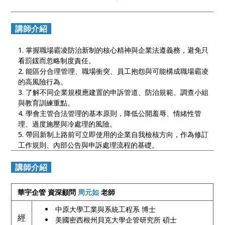
講師介紹
掌握職場霸凌防治新制的核心精神與企業法遵義務，避免只
看罰鍰而忽略制度責任。
能區分合理管理、職場衝突、員工抱怨與可能構成職場霸凌
的高風險行為。
了解不同企業規模應建置的申訴管道、防治規範、調查小組
與教育訓練重點。
學會主管合法管理的基本原則，降低公開羞辱、情緒性管
理、過度施壓與冷處理的風險。
帶回新制上路前可立即使用的企業自我檢核方向，作為修訂
工作規則、內部公告與申訴處理流程的基礎。
講師介紹
華宇企管 資深顧問
周元如
老師
中原大學工業與系統工程系 博士
經
美國密西根州貝克大學企管研究所 碩士