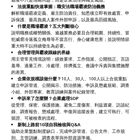
法規重點快速掌握：職安法職場霸凌防治義務
解析職場霸凌定義、雇主防治責任、知悉後立即有效處置、申
訴保護、最高負責人案件外部申訴，以及最高罰鍰風險。
什麼是職場霸凌？五大判斷核心
說明職務或權勢關係、逾越業務必要且合理範圍、持續性、冒
犯威脅冷落孤立侮辱等不當言行、身心健康危害；並說明情節
重大時不以持續發生為必要。
合理管理與霸凌踩線的界線
用主管常見情境說明：績效要求、工作指派、公開指正、言語
羞辱、過量工作、冷處理、排擠孤立、會議中斥責與集體施壓
的差異。
企業依規模該做什麼？
10人、30人、100人以上合規重點
建立申訴管道、公開揭示、防治措施、申訴及懲處規範、調查
小組、外部專家、教育訓練與案件紀錄管理。
申訴來了怎麼辦？企業處理SOP
從受理、保密、保護措施、避免二度傷害、利益迴避、訪談紀
錄、調查報告、懲戒處理、申復與追蹤改善，建立可執行、可
留證、可被檢查的流程。
新制上路前10項自我檢核與Q&A
協助企業盤點制度缺口，完成申訴管道、公告文件、工作規
則、主管訓練、調查表單與外部資源準備。