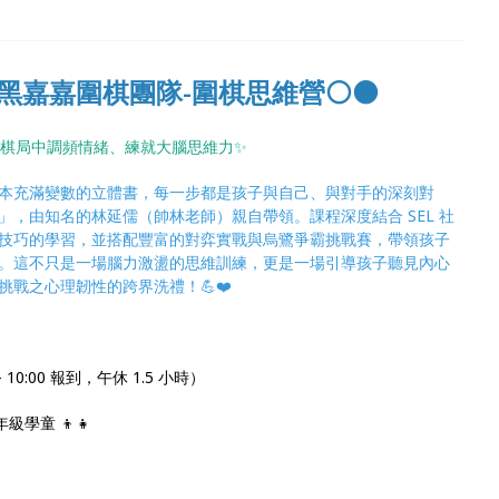
黑嘉嘉圍棋團隊-圍棋思維營⚪⚫
白棋局中調頻情緒、練就大腦思維力✨
本充滿變數的立體書，每一步都是孩子與自己、與對手的深刻對
，由知名的林延儒（帥林老師）親自帶領。課程深度結合 SEL 社
技巧的學習，並搭配豐富的對弈實戰與烏鷺爭霸挑戰賽，帶領孩子
。這不只是一場腦力激盪的思維訓練，更是一場引導孩子聽見內心
戰之心理韌性的跨界洗禮！💪❤️
0 - 10:00 報到，午休 1.5 小時）
級學童 👦👧