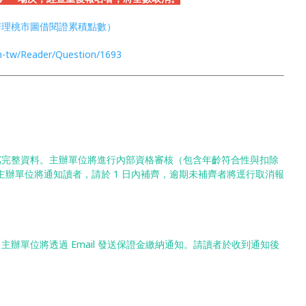
辦理桃市圖借閱證累積點數）
zh-tw/Reader/Question/1693
寫完整資料。主辦單位將進行內部資格審核（包含年齡符合性與扣除
，主辦單位將通知讀者，請於 1 日內補齊，逾期未補齊者將逕行取消報
主辦單位將透過 Email 發送保證金繳納通知。請讀者於收到通知後