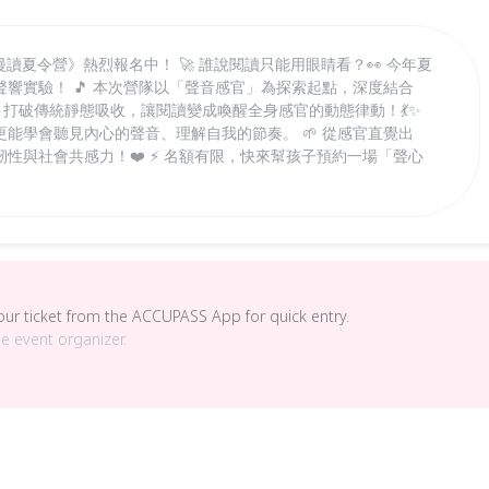
童漫讀夏令營》熱烈報名中！ 🚀 誰說閱讀只能用眼睛看？👀 今年夏
響實驗！ 🎵 本次營隊以「聲音感官」為探索起點，深度結合
，打破傳統靜態吸收，讓閱讀變成喚醒全身感官的動態律動！💃✨
能學會聽見內心的聲音、理解自我的節奏。 🌱 從感官直覺出
性與社會共感力！❤️ ⚡ 名額有限，快來幫孩子預約一場「聲心
your ticket from the ACCUPASS App for quick entry.
he event organizer.