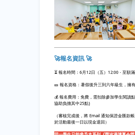
🚀報名資訊 🚀
⏳ 報名時間：6月12日（五）12:00 - 至額
🎫 報名資格：暑假後升三到六年級生，擁
💰 報名費用：免費，需扣除參加學生閱讀
協助負擔其中25點)
（審核完成後，將 Email 通知保證金匯款
於活動最後一日以現金退回）
同一學生只能參予本系列《聲波漫讀夏令營