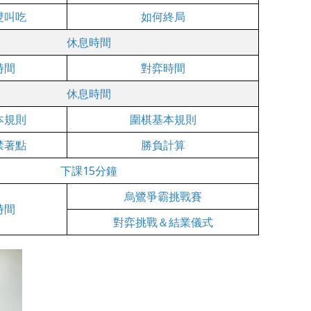
雙叫吃
如何終局
休息時間
時間
對弈時間
休息時間
本規則
圍棋基本規則
禁著點
勝負計算
下課15分鐘
烏鷺爭霸挑戰賽
時間
對弈挑戰＆結業儀式