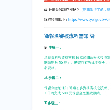
📖 什麼是閱讀存摺呢？
（點我進行了解，
詳細說明網址：
https://www.typl.gov.tw/
🚀報名審核流程需知 🚀
📝
步驟一：
填寫資料與資格審核 民眾於開放報名後填
閱讀點數 50 點）。若資料有誤或不齊全
名資格。
💰 步驟二：
保證金繳納通知 通過初步資格審核之讀者，
3 日內完成 500 元保證金之匯款繳納。
⏳ 步驟三：