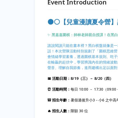
Event Introduction
⚫⚪【兒童漫讀夏令營】
✨ 黑嘉嘉圍棋：帥林老師親自授課！在黑
誰說閱讀只能在書本裡？黑白棋盤就像是一
話！本次營隊活動特別規劃了「圍棋思維營」
會情緒學習素養，透過圍棋基本規則、吃子
在輸贏的起伏中，學習辨識內在的情緒波動
聲音、理解自我節奏，進而建構出足以面對挑
📅 活動日期：8/19（三）－ 8/20（四）
⏰ 活動時間：
每日 10:00 － 17:30（09:0
🎒 招生年齡：
暑假過後升小3－小6 之中高年
🔥 招生人數：
限額 30 位