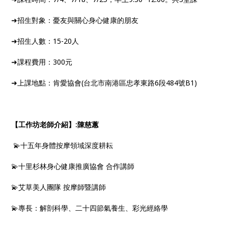
➜招生對象：憂友與關心身心健康的朋友
➜招生人數：15-20人
➜課程費用：300元
➜上課地點：肯愛協會(台北市南港區忠孝東路6段484號B1)
【工作坊老師介紹】:陳慈蕙
💫十五年身體按摩領域深度耕耘
💫十里杉林身心健康推廣協會 合作講師
💫艾草美人團隊 按摩師暨講師
💫專長：解剖科學、二十四節氣養生、彩光經絡學