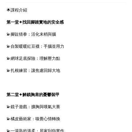
🌟課程介紹
第一堂✦找回腳踏實地的安全感
💫腳趾猜拳：活化末梢與腦
💫自製暖暖紅豆襪：手腦並用力
💫網球足底探險：理解壓力點
💫扎根練習：讓焦慮回歸大地
第二堂✦解鎖胸肩的憂鬱裝甲
💫鏡子遊戲：擴胸與嘆氣大賽
💫橘皮藝術家：嗅覺心情轉換
💫一湯匙的溫柔：居家刮痧實作