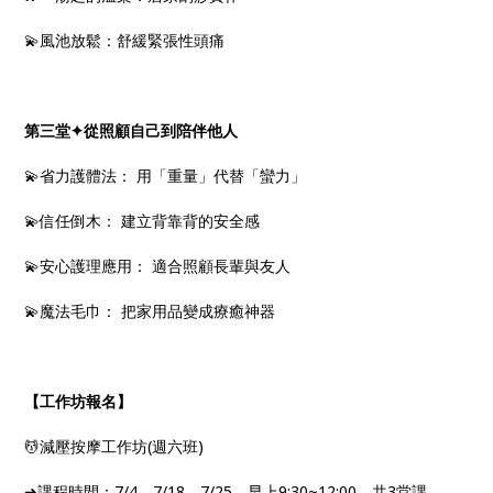
💫風池放鬆：舒緩緊張性頭痛
第三堂✦從照顧自己到陪伴他人
💫省力護體法： 用「重量」代替「蠻力」
💫信任倒木： 建立背靠背的安全感
💫安心護理應用： 適合照顧長輩與友人
💫魔法毛巾： 把家用品變成療癒神器
【工作坊報名】
💆減壓按摩工作坊(週六班)
➜課程時間：7/4、7/18、7/25，早上9:30~12:00。共3堂課