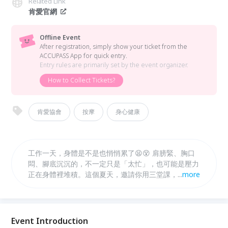
Related Link
肯愛官網
Offline Event
After registration, simply show your ticket from the
ACCUPASS App for quick entry.
Entry rules are primarily set by the event organizer.
How to Collect Tickets?
肯愛協會
按摩
身心健康
工作一天，身體是不是也悄悄累了😫😵 肩膀緊、胸口
悶、腳底沉沉的，不一定只是「太忙」，也可能是壓力
正在身體裡堆積。這個夏天，邀請你用三堂課，從腳底
...
more
開始鬆開胸肩的緊繃，學會把這套溫柔的療癒方式帶回
家，呵護自己，也陪伴身邊重要的人👨‍👩‍👧‍👦👨‍👩‍👧‍👦
👨‍👩‍👧‍👦 ✨課程日期:7/4、7/18、7/25✨
Event Introduction