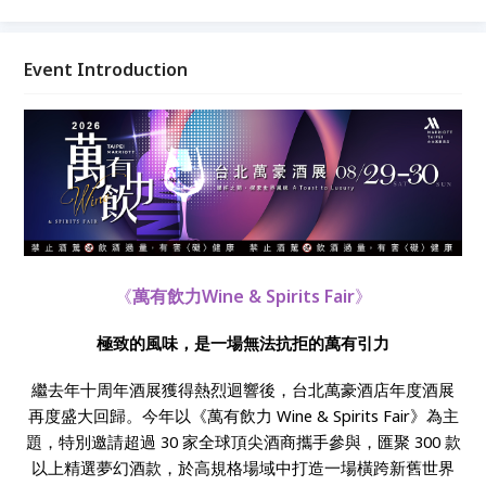
聚 300 款以上精選夢幻酒款，於高規格場域中打造一
場橫跨新舊世界產區的品飲盛會。 一年一度台北萬豪
年度酒展，無論是剛踏入葡萄酒世界的新手、熱愛探索
Event Introduction
風土的品飲者，或是擁有獨到收藏眼光的行家，都值得
親臨現場，感受世界佳釀無法抗拒的「飲」力，展開一
場精彩的風味旅程。
《
萬有飲力Wine & Spirits Fair
》
極致的風味，是一場無法抗拒的萬有引力
繼去年十周年酒展獲得熱烈迴響後，台北萬豪酒店年度酒展
再度盛大回歸。
今年以《萬有飲力 Wine & Spirits Fair》為主
題，特別邀請超過 30 家全球頂尖酒商攜手參與，匯聚 300 款
以上精選夢幻酒款，於高規格場域中打造一場橫跨新舊世界