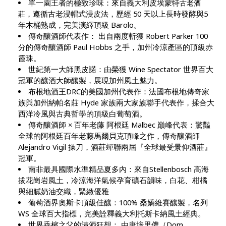
單一園王者的極致珍味：來自義大利皮埃蒙特
古老酒
，遵循古老浸帽式浸皮法，歷經 50 天以上長時發酵與5
莊
年木桶熟成，完美演繹頂級 Barolo。
傳奇釀酒師代表作： 出自兩度斬獲 Robert Parker 100
分的傳奇釀酒師 Paul Hobbs 之手，加州冷涼產區的頂級赤
霞珠。
世紀第一大師黑皮諾：由榮獲 Wine Spectator 世界百大
冠軍的釀酒大師釀製，展現加州風土魅力。
布根地酒王DRC的美國加州代表作：法國布根地傳奇家
族與加州納帕名莊 Hyde 家族兩大家族聯手代表作，揉合大
西洋冷風與古典哲學的頂級白葡萄酒。
傳奇釀酒師 × 百年老藤 阿根廷 Malbec 巔峰代表：驚豔
全球的阿根廷百年老藤馬爾貝克頂峰之作，傳奇釀酒師
Alejandro
Vigil
操刀，酒莊蟬聯兩屆『全球最受景仰酒莊』
冠軍。
南非最具國際水準精品夏多內：來自Stellenbosch 高海
拔花崗岩風土，冷涼海洋氣候孕育礦石韻味，白花、柑橘
與細膩奶油交織，緊緻優雅
葡萄酒界奧斯卡頂級佳釀：100% 桑嬌維賽釀製，名列
WS 全球百大指標，完美詮釋義大利托斯卡納風土經典。
世界香檳之父的清酒狂想： 由唐培里儂（Dom