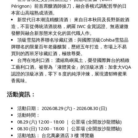
Pérignon）前首席釀酒師操刀，融合香檳式調配哲學的日
本富山高端熟成清酒。
新世代日本潮流精釀清酒： 來自日本秋田及長野新銳酒
造，不盲從傳統清酒規格，網羅 IWC 金賞認證、無過濾微
發酵與融合新形態米文化的當代職人作。
頂級雪茄跨界聯名珍藏紅酒：與國際頂級Cohiba雪茄品
牌聯名的限量百年老藤釀製，歷經五年打造，市場上不易
買到的西班牙珍藏紅酒，極致尊榮。
台灣在地利口酒： 濃縮島嶼風土，榮登國際舞台的精緻
工藝利口酒。
被譽為「液體黃金」的頂級冰酒：加拿大VQA
認證的頂級冰酒，零下 8 度的純淨淬煉，展現濃郁蜂蜜果
香風味。
活動資訊：
活動日期： 2026.08.29 (六) - 2026.08.30 (日)
活動時間：
08.29 (
六) 12:00 - 18:00 ｜ 公眾場 (全開放沙龍體驗)
08.30 (
日) 12:00 - 18:00 ｜ 公眾場 (全開放沙龍體驗)
活動地點： 台北萬豪酒店 3 樓 博覽廳