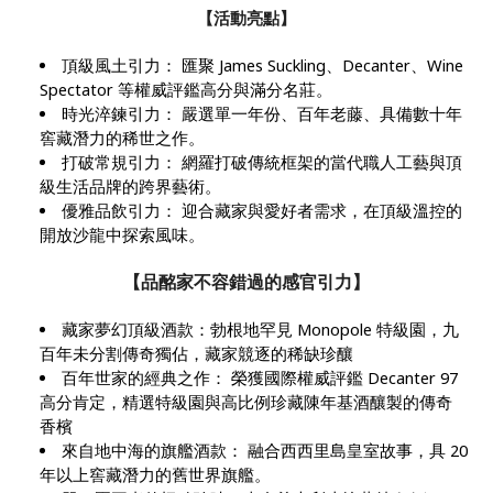
【活動亮點】
頂級風土引力： 匯聚 James Suckling、Decanter、Wine
Spectator 等權威評鑑高分與滿分名莊。
時光淬鍊引力： 嚴選單一年份、百年老藤、具備數十年
窖藏潛力的稀世之作。
打破常規引力： 網羅打破傳統框架的當代職人工藝與頂
級生活品牌的跨界藝術。
優雅品飲引力： 迎合藏家與愛好者需求，在頂級溫控的
開放沙龍中探索風味。
【品酩家不容錯過的感官引力】
藏家夢幻頂級酒款：勃根地罕見 Monopole 特級園，九
百年未分割傳奇獨佔，藏家競逐的稀缺珍釀
百年世家的經典之作： 榮獲國際權威評鑑 Decanter 97
高分肯定，精選特級園與高比例珍藏陳年基酒釀製的傳奇
香檳
來自地中海的旗艦酒款： 融合西西里島皇室故事，具 20
年以上窖藏潛力的舊世界旗艦。