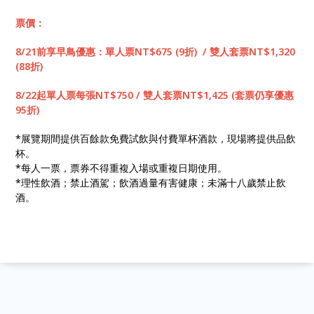
票價：
8/21前享早鳥優惠：單人票NT$675 (9折) / 雙人套票NT$1,320
(88折)
8/22起單人票每張NT$750 / 雙人套票NT$1,425 (套票仍享優惠
95折)
*展覽期間提供百餘款免費試飲與付費單杯酒款，現場將提供品飲
杯。
*每人一票，票券不得重複入場或重複日期使用。
*理性飲酒；禁止酒駕；飲酒過量有害健康；未滿十八歲禁止飲
酒。