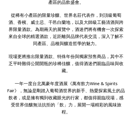
產區的品飲盛會。
從稀有小產區的限量珍釀、世界名莊代表作，到頂級葡萄
酒、香檳、威士忌、干邑白蘭地，以及大師級工藝清酒與跨
界限量酒款。為期兩天的展覽中，酒迷們將有機會一次探索
來自全球的精選酒款，近距離與品牌代表交流，深入了解不
同產區、品種與釀造哲學的魅力。
現場更將推出限量酒款、特殊年份與獨家預售商品，其中不
乏平時難得公開開瓶的珍稀佳釀，值得酒迷們親臨品味與收
藏。
一年一度台北萬豪年度酒展《萬有飲力Wine & Spirits
Fair》，無論是剛踏入葡萄酒世界的新手、熱愛探索風土的品
飲者，或是擁有獨到收藏眼光的行家，都值得親臨現場，感
受世界佳釀無法抗拒的「飲」力，展開一場精彩的風味旅
程。