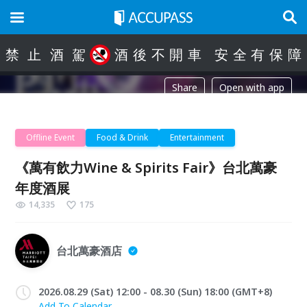
禁
止
酒
駕
酒
後
不
開
車
安
全
有
保
障
Share
Open with app
Offline Event
Food & Drink
Entertainment
《萬有飲力Wine & Spirits Fair》台北萬豪
年度酒展
14,335
175
台北萬豪酒店
2026.08.29 (Sat) 12:00 - 08.30 (Sun) 18:00 (GMT+8)
Add To Calendar