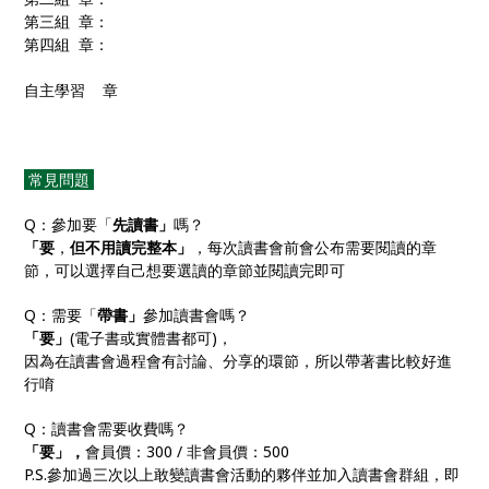
第三組 章：
第四組 章：
自主學習 章
常見問題
Q：參加要「
先讀書」
嗎？
「要
，
但不用讀完整本」
，每次讀書會前會公布需要閱讀的章
節，可以選擇自己想要選讀的章節並閱讀完即可
Q：需要「
帶書」
參加讀書會嗎？
「要」
(電子書或實體書都可)，
因為在讀書會過程會有討論、分享的環節，所以帶著書比較好進
行唷
Q：讀書會需要收費嗎？
「要」，
會員價：300 / 非會員價：500
P.S.參加過三次以上敢變讀書會活動的夥伴並加入讀書會群組，即