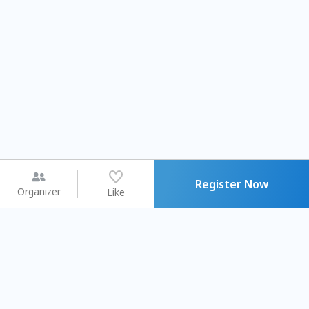
Register Now
Organizer
Like
You may like