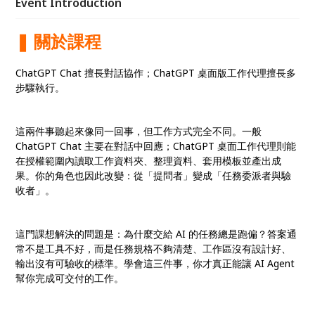
Event Introduction
並在每個階段做好驗收，讓 AI 協助完成一項可交付的
工作。
❚ 關於課程
ChatGPT Chat 擅長對話協作；ChatGPT 桌面版工作代理擅長多
步驟執行。
這兩件事聽起來像同一回事，但工作方式完全不同。一般
ChatGPT Chat 主要在對話中回應；ChatGPT 桌面工作代理則能
在授權範圍內讀取工作資料夾、整理資料、套用模板並產出成
果。你的角色也因此改變：從「提問者」變成「任務委派者與驗
收者」。
這門課想解決的問題是：為什麼交給 AI 的任務總是跑偏？答案通
常不是工具不好，而是任務規格不夠清楚、工作區沒有設計好、
輸出沒有可驗收的標準。學會這三件事，你才真正能讓 AI Agent
幫你完成可交付的工作。