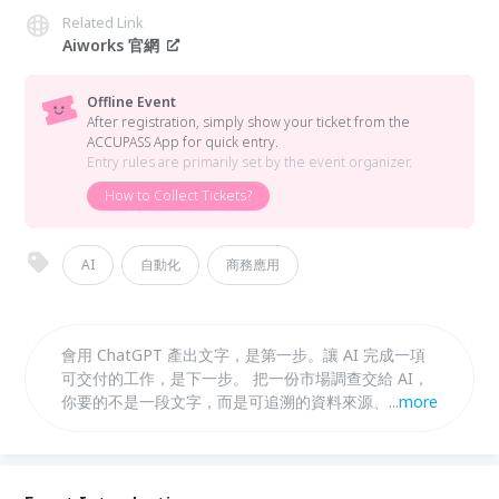
Related Link
Aiworks 官網
Offline Event
After registration, simply show your ticket from the
ACCUPASS App for quick entry.
Entry rules are primarily set by the event organizer.
How to Collect Tickets?
AI
自動化
商務應用
會用 ChatGPT 產出文字，是第一步。讓 AI 完成一項
可交付的工作，是下一步。 把一份市場調查交給 AI，
你要的不是一段文字，而是可追溯的資料來源、結構清
...
more
楚的分析圖表、以及可以直接交出去的報告。這種層次
的任務，需要的不是單次對話，而是具備檔案處理、多
步驟執行與成果驗收能力的 ChatGPT 桌面工作代理。
這門課要教的，就是如何定義任務規格、設計工作區，