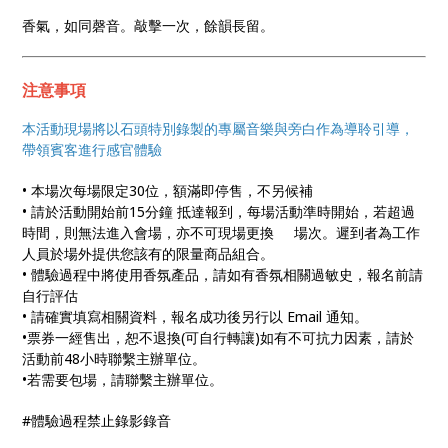
香氣，如同磬音。敲擊一次，餘韻長留。
注意事項
本活動現場將以石頭特別錄製的專屬音樂與旁白作為導聆引導，
帶領賓客進行感官體驗
• 本場次每場限定30位，額滿即停售，不另候補
• 請於活動開始前15分鐘 抵達報到，每場活動準時開始，若超過
時間，則無法進入會場，亦不可現場更換 場次。遲到者為工作
人員於場外提供您該有的限量商品組合。
• 體驗過程中將使用香氛產品，請如有香氛相關過敏史，報名前請
自行評估
• 請確實填寫相關資料，報名成功後另行以 Email 通知。
•票券一經售出，恕不退換(可自行轉讓)如有不可抗力因素，請於
活動前48小時聯繫主辦單位。
•若需要包場，請聯繫主辦單位。
#體驗過程禁止錄影錄音