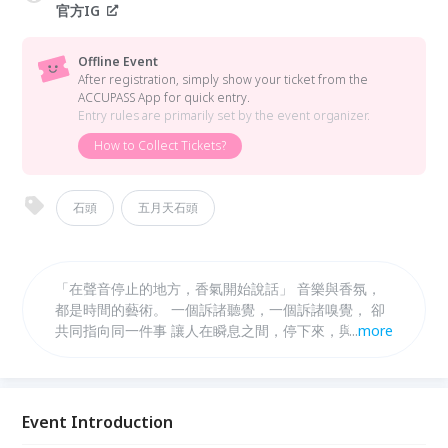
官方IG
Offline Event
After registration, simply show your ticket from the
ACCUPASS App for quick entry.
Entry rules are primarily set by the event organizer.
How to Collect Tickets?
石頭
五月天石頭
「在聲音停止的地方，香氣開始說話」 音樂與香氛，
都是時間的藝術。 一個訴諸聽覺，一個訴諸嗅覺， 卻
共同指向同一件事 讓人在瞬息之間，停下來，與自己
...
more
相遇。 「磬 by STONE」台灣第一場見面會， 不是一
場產品發表，而是一次感官的導覽之旅。 我們邀請每
一位到場的賓客， 跟隨石頭的音樂走進他的內心世
界， 再透過香氣，找到屬於自己的那一份寧靜。
Event Introduction