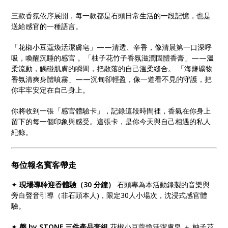
三款香氛依序展開，每一款都是石頭日常生活的一段記憶，也是
送給感官的一種語言。
「花椒小豆蔻煥活潔膚皂」——清透、辛香，像清晨第一口深呼
吸，喚醒沉睡的感官 。「柚子花竹子香氛滋潤固體香膏」——溫
柔流動，觸碰肌膚的瞬間，把散落的自己溫柔縫合。 「海鹽礦物
香氛清爽身體噴霧」——沉甸卻輕盈，像一道看不見的守護，把
你牢牢安定在自己身上。
你將收到一張「感官體驗卡」，記錄這段時間裡，香氣在你身上
留下的每一個印象與感受。這張卡，是你今天與自己相遇的私人
紀錄。
每位報名賓客帶走
✦
現場導聆迎香體驗（30 分鐘）
石頭專為本活動錄製的音樂與
旁白聲音引導（非石頭本人)，限定30人小場次，沈浸式感官體
驗。
✦
磬 by STONE 三件產品套組
花椒小豆蔻煥活潔膚皂 ＋ 柚子花