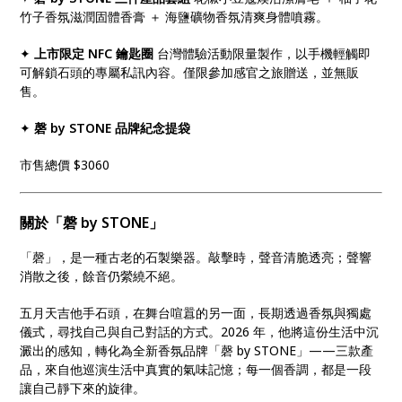
竹子香氛滋潤固體香膏 ＋ 海鹽礦物香氛清爽身體噴霧。
✦
上市限定 NFC 鑰匙圈
台灣體驗活動限量製作，以手機輕觸即
可解鎖石頭的專屬私訊內容。僅限參加感官之旅贈送，並無販
售。
✦
磬 by STONE 品牌紀念提袋
市售總價 $3060
關於「磬 by STONE」
「磬」，是一種古老的石製樂器。敲擊時，聲音清脆透亮；聲響
消散之後，餘音仍縈繞不絕。
五月天吉他手石頭，在舞台喧囂的另一面，長期透過香氛與獨處
儀式，尋找自己與自己對話的方式。2026 年，他將這份生活中沉
澱出的感知，轉化為全新香氛品牌「磬 by STONE」——三款產
品，來自他巡演生活中真實的氣味記憶；每一個香調，都是一段
讓自己靜下來的旋律。