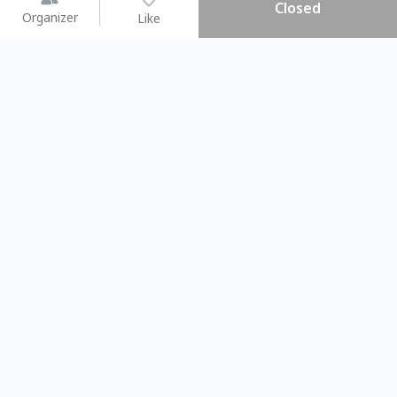
Closed
Organizer
Like
You may like
2026.08.15 (Sat) - 08.22 (Sat)
2026.08.15 (Sat) - 0
【親子手作體驗】哈東派對！
「共織宇宙」
比哈皮、東窩蕊
共織宇宙】 
Taipei City
New Taipei C
#
歡迎新手
1411
12
#
植物生態瓶