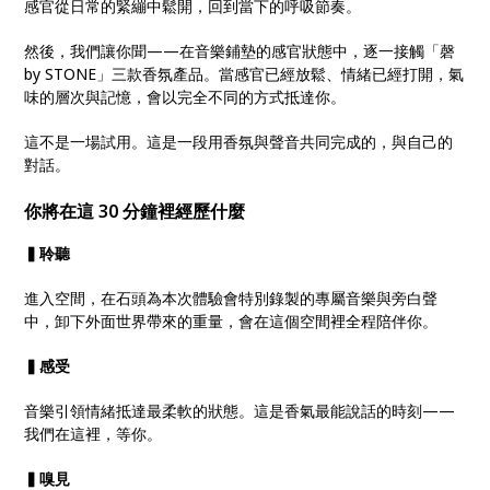
感官從日常的緊繃中鬆開，回到當下的呼吸節奏。
然後，我們讓你聞——在音樂鋪墊的感官狀態中，逐一接觸「磬
by STONE」三款香氛產品。當感官已經放鬆、情緒已經打開，氣
味的層次與記憶，會以完全不同的方式抵達你。
這不是一場試用。這是一段用香氛與聲音共同完成的，與自己的
對話。
你將在這 30 分鐘裡經歷什麼
▍聆聽
進入空間，在石頭為本次體驗會特別錄製的專屬音樂與旁白聲
中，卸下外面世界帶來的重量，會在這個空間裡全程陪伴你。
▍感受
音樂引領情緒抵達最柔軟的狀態。這是香氣最能說話的時刻——
我們在這裡，等你。
▍嗅見