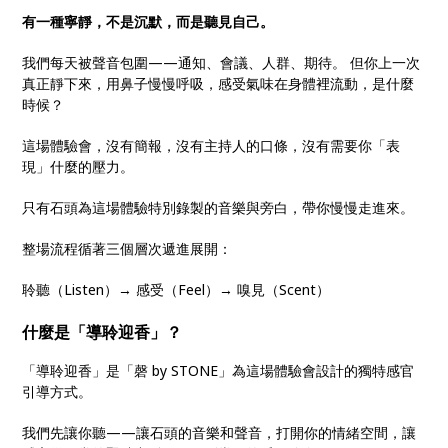
有一種寧靜，不是沉默，而是聽見自己。
我們每天被聲音包圍——通知、會議、人群、期待。 但你上一次
真正靜下來，用鼻子慢慢呼吸，感受氣味在身體裡流動，是什麼
時候？
這場體驗會，沒有簡報，沒有主持人的口條，沒有需要你「表
現」什麼的壓力。
只有石頭為這場體驗特別錄製的音樂與旁白，帶你慢慢走進來。
整場流程循著三個層次遞進展開：
聆聽（Listen）→ 感受（Feel）→ 嗅見（Scent）
什麼是「導聆迎香」？
「導聆迎香」是「磬 by STONE」為這場體驗會設計的獨特感官
引導方式。
我們先讓你聽——讓石頭的音樂和聲音，打開你的情緒空間，讓