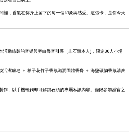
間裡，香氣在你身上留下的每一個印象與感受。這張卡，是你今天
本活動錄製的音樂與旁白聲音引導（非石頭本人)，限定30人小場
煥活潔膚皂 ＋ 柚子花竹子香氛滋潤固體香膏 ＋ 海鹽礦物香氛清爽
製作，以手機輕觸即可解鎖石頭的專屬私訊內容。僅限參加感官之