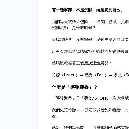
有一種寧靜，不是沉默，而是聽見自己。
我們每天被聲音包圍——通知、會議、人群
體裡流動，是什麼時候？
這場體驗會，沒有簡報，沒有主持人的口條
只有石頭為這場體驗特別錄製的音樂與旁白
整場流程循著三個層次遞進展開：
聆聽（Listen）→ 感受（Feel）→ 嗅見（S
什麼是「導聆迎香」？
「導聆迎香」是「磬 by STONE」為這
我們先讓你聽——讓石頭的音樂和聲音，打
奏。
然後，我們讓你聞——在音樂鋪墊的感官狀態