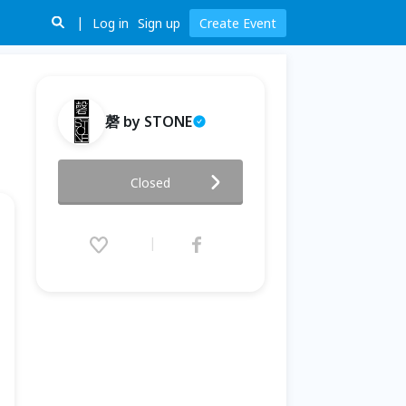
Log in
Sign up
Create Event
磬 by STONE
磬鳴餘韻：感官之旅
Closed
2026.07.01 (Wed) 15:20 - 07.03
(Fri) 20:00 (GMT+8)