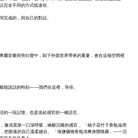
以完全不同的方式抵達你。
同完成的，與自己的對話。
專屬音樂與旁白聲中，卸下外面世界帶來的重量，會在這個空間裡
最能說話的時刻——我們在這裡，等你。
活的一段記憶，也是送給感官的一種語言。
，像清晨第一口深呼吸，喚醒沉睡的感官 。「柚子花竹子香氛滋潤
，把散落的自己溫柔縫合。 「海鹽礦物香氛清爽身體噴霧」——沉
安定在自己身上。