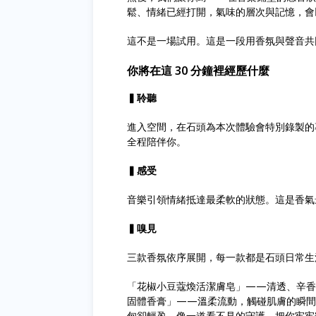
鬆、情緒已經打開，氣味的層次與記憶，會
這不是一場試用。這是一段用香氛與聲音共
你將在這 30 分鐘裡經歷什麼
▍聆聽
進入空間，在石頭為本次體驗會特別錄製的
全程陪伴你。
▍感受
音樂引領情緒抵達最柔軟的狀態。這是香氣
▍嗅見
三款香氛依序展開，每一款都是石頭日常生
「花椒小豆蔻煥活潔膚皂」——清透、辛香
固體香膏」——溫柔流動，觸碰肌膚的瞬間
甸卻輕盈，像一道看不見的守護，把你牢牢