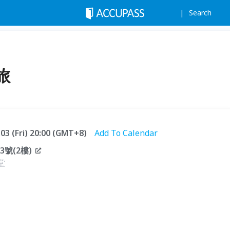
Search
旅
.03 (Fri) 20:00 (GMT+8)
Add To Calendar
號(2樓)
堂