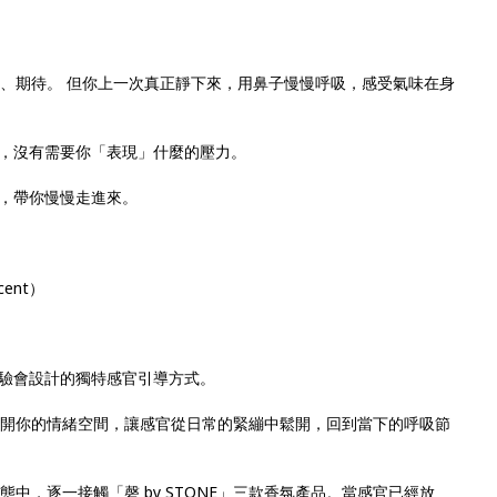
、期待。 但你上一次真正靜下來，用鼻子慢慢呼吸，感受氣味在身
，沒有需要你「表現」什麼的壓力。
，帶你慢慢走進來。
cent）
場體驗會設計的獨特感官引導方式。
開你的情緒空間，讓感官從日常的緊繃中鬆開，回到當下的呼吸節
中，逐一接觸「磬 by STONE」三款香氛產品。當感官已經放