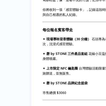
你將收到一張「感官體驗卡」，記錄這段時
與自己相遇的私人紀錄。
每位報名賓客帶走
✦
現場導聆迎香體驗（30 分鐘）
石頭專為
次，沈浸式感官體驗。
✦
磬 by STONE 三件產品套組
花椒小豆蔻
身體噴霧。
✦
上市限定 NFC 鑰匙圈
台灣體驗活動限量
旅贈送，並無販售。
✦
磬 by STONE 品牌紀念提袋
市售總價 $3060