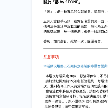
關於「磬 by STONE」
「磬」，是一種古老的石製樂器。敲擊時，
五月天吉他手石頭，在舞台喧囂的另一面，長
他將這份生活中沉澱出的感知，轉化為全新香
的氣味記憶；每一個香調，都是一段讓自己
香氣，如同磬音。敲擊一次，餘韻長留。
注意事項
本活動現場將以石頭特別錄製的專屬音樂與
• 本場次每場限定30位，額滿即停售，不另
• 請於活動開始前15分鐘 抵達報到，每
次。遲到者為工作人員於場外提供您該有的
• 體驗過程中將使用香氛產品，請如有香
• 請確實填寫相關資料，報名成功後另行以 Em
•票券一經售出，恕不退換(可自行轉讓)如
•若需要包場，請聯繫主辦單位。