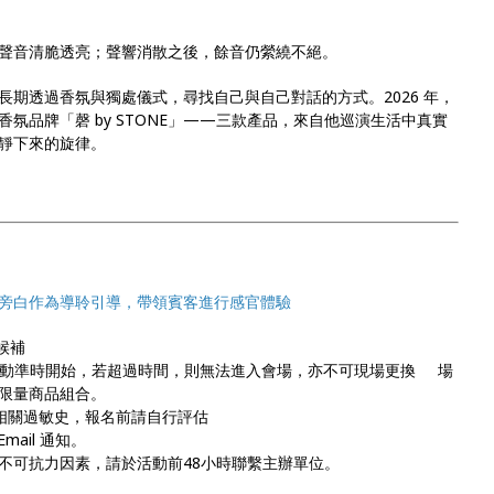
聲音清脆透亮；聲響消散之後，餘音仍縈繞不絕。
期透過香氛與獨處儀式，尋找自己與自己對話的方式。2026 年，
氛品牌「磬 by STONE」——三款產品，來自他巡演生活中真實
靜下來的旋律。
旁白作為導聆引導，帶領賓客進行感官體驗
候補
場活動準時開始，若超過時間，則無法進入會場，亦不可現場更換 場
限量商品組合。
氛相關過敏史，報名前請自行評估
ail 通知。
有不可抗力因素，請於活動前48小時聯繫主辦單位。