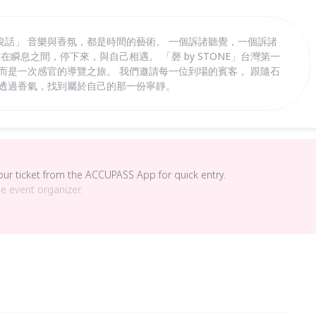
說話」 音樂與香氛，都是時間的藝術。 一個訴諸聽覺，一個訴諸
在瞬息之間，停下來，與自己相遇。 「磬 by STONE」台灣第一
而是一次感官的導覽之旅。 我們邀請每一位到場的賓客， 跟隨石
再透過香氣，找到屬於自己的那一份寧靜。
your ticket from the ACCUPASS App for quick entry.
he event organizer.