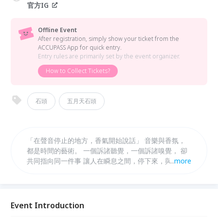
官方IG
Offline Event
After registration, simply show your ticket from the
ACCUPASS App for quick entry.
Entry rules are primarily set by the event organizer.
How to Collect Tickets?
石頭
五月天石頭
「在聲音停止的地方，香氣開始說話」 音樂與香氛，
都是時間的藝術。 一個訴諸聽覺，一個訴諸嗅覺， 卻
共同指向同一件事 讓人在瞬息之間，停下來，與自己
...
more
相遇。 「磬 by STONE」台灣第一場見面會， 不是一
場產品發表，而是一次感官的導覽之旅。 我們邀請每
一位到場的賓客， 跟隨石頭的音樂走進他的內心世
界， 再透過香氣，找到屬於自己的那一份寧靜。
Event Introduction