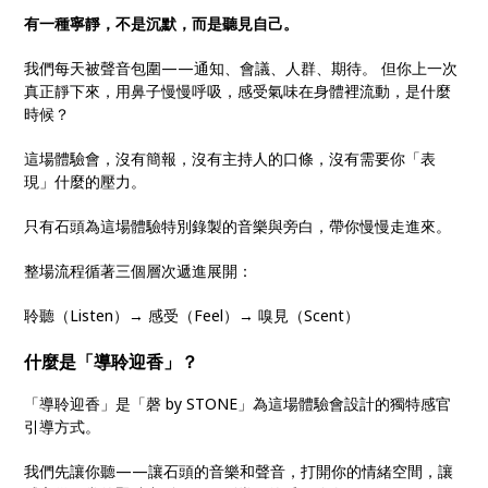
有一種寧靜，不是沉默，而是聽見自己。
我們每天被聲音包圍——通知、會議、人群、期待。 但你上一次
真正靜下來，用鼻子慢慢呼吸，感受氣味在身體裡流動，是什麼
時候？
這場體驗會，沒有簡報，沒有主持人的口條，沒有需要你「表
現」什麼的壓力。
只有石頭為這場體驗特別錄製的音樂與旁白，帶你慢慢走進來。
整場流程循著三個層次遞進展開：
聆聽（Listen）→ 感受（Feel）→ 嗅見（Scent）
什麼是「導聆迎香」？
「導聆迎香」是「磬 by STONE」為這場體驗會設計的獨特感官
引導方式。
我們先讓你聽——讓石頭的音樂和聲音，打開你的情緒空間，讓