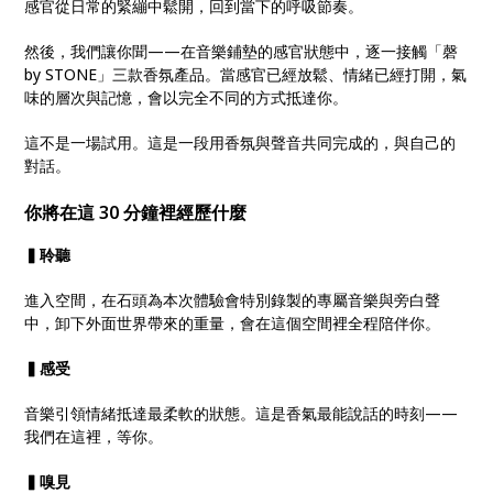
感官從日常的緊繃中鬆開，回到當下的呼吸節奏。
然後，我們讓你聞——在音樂鋪墊的感官狀態中，逐一接觸「磬
by STONE」三款香氛產品。當感官已經放鬆、情緒已經打開，氣
味的層次與記憶，會以完全不同的方式抵達你。
這不是一場試用。這是一段用香氛與聲音共同完成的，與自己的
對話。
你將在這 30 分鐘裡經歷什麼
▍聆聽
進入空間，在石頭為本次體驗會特別錄製的專屬音樂與旁白聲
中，卸下外面世界帶來的重量，會在這個空間裡全程陪伴你。
▍感受
音樂引領情緒抵達最柔軟的狀態。這是香氣最能說話的時刻——
我們在這裡，等你。
▍嗅見