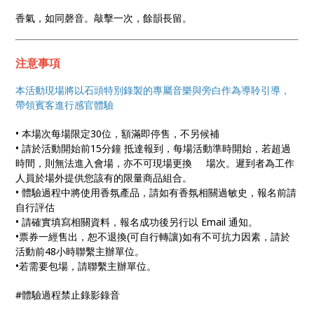
香氣，如同磬音。敲擊一次，餘韻長留。
注意事項
本活動現場將以石頭特別錄製的專屬音樂與旁白作為導聆引導，
帶領賓客進行感官體驗
• 本場次每場限定30位，額滿即停售，不另候補
• 請於活動開始前15分鐘 抵達報到，每場活動準時開始，若超過
時間，則無法進入會場，亦不可現場更換 場次。遲到者為工作
人員於場外提供您該有的限量商品組合。
• 體驗過程中將使用香氛產品，請如有香氛相關過敏史，報名前請
自行評估
• 請確實填寫相關資料，報名成功後另行以 Email 通知。
•票券一經售出，恕不退換(可自行轉讓)如有不可抗力因素，請於
活動前48小時聯繫主辦單位。
•若需要包場，請聯繫主辦單位。
#體驗過程禁止錄影錄音