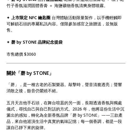
竹子香氛滋潤固體香膏 ＋ 海鹽礦物香氛清爽身體噴霧。
✦
上市限定 NFC 鑰匙圈
台灣體驗活動限量製作，以手機輕觸即
可解鎖石頭的專屬私訊內容。僅限參加感官之旅贈送，並無販
售。
✦
磬 by STONE 品牌紀念提袋
市售總價 $3060
關於「磬 by STONE」
「磬」，是一種古老的石製樂器。敲擊時，聲音清脆透亮；聲響
消散之後，餘音仍縈繞不絕。
五月天吉他手石頭，在舞台喧囂的另一面，長期透過香氛與獨處
儀式，尋找自己與自己對話的方式。2026 年，他將這份生活中沉
澱出的感知，轉化為全新香氛品牌「磬 by STONE」——三款產
品，來自他巡演生活中真實的氣味記憶；每一個香調，都是一段
讓自己靜下來的旋律。