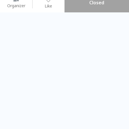
Closed
Organizer
Like
You may like
2026.08.15 (Sat) - 08.22 (Sat)
2026.08.15 (Sat) - 08
【親子手作體驗】哈東派對！
「共織宇宙」
比哈皮、東窩蕊
共織宇宙】 七
Taipei City
New Taipei C
#
歡迎新手
1103
9
#
植物生態瓶