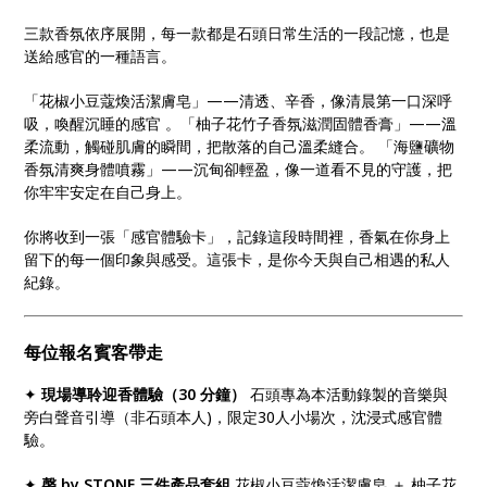
三款香氛依序展開，每一款都是石頭日常生活的一段記憶，也是
送給感官的一種語言。
「花椒小豆蔻煥活潔膚皂」——清透、辛香，像清晨第一口深呼
吸，喚醒沉睡的感官 。「柚子花竹子香氛滋潤固體香膏」——溫
柔流動，觸碰肌膚的瞬間，把散落的自己溫柔縫合。 「海鹽礦物
香氛清爽身體噴霧」——沉甸卻輕盈，像一道看不見的守護，把
你牢牢安定在自己身上。
你將收到一張「感官體驗卡」，記錄這段時間裡，香氣在你身上
留下的每一個印象與感受。這張卡，是你今天與自己相遇的私人
紀錄。
每位報名賓客帶走
✦
現場導聆迎香體驗（30 分鐘）
石頭專為本活動錄製的音樂與
旁白聲音引導（非石頭本人)，限定30人小場次，沈浸式感官體
驗。
✦
磬 by STONE 三件產品套組
花椒小豆蔻煥活潔膚皂 ＋ 柚子花