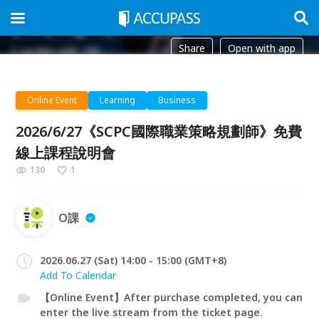
Share
Open with app
Online Event
Learning
Business
2026/6/27《SCPC國際職業策略規劃師》免費
線上課程說明會
130
1
O課
2026.06.27 (Sat) 14:00 - 15:00 (GMT+8)
Add To Calendar
【Online Event】After purchase completed, you can
enter the live stream from the ticket page.