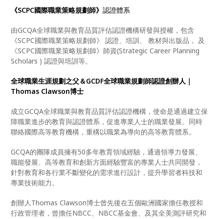
《SCPC國際職業策略規劃師》
認證體系
由GCQA全球職業與教育品質評估認證機構研發與授權，包含
《SCPC國際職業策略規劃師》 認證、培訓、 教材與出版品， 及
《SCPC國際職業策略規劃師》師資(Strategic Career Planning
Scholars ) 認證與培訓等。
全球職業生涯規劃之父＆GCDF全球職業規劃師認證創辦人｜
Thomas Clawson博士
成立GCQA全球職業與教育品質評估認證機構，使命是通過建立保
障職業進步的教育與認證體系，促進專業人士的職業發展。同時
聯絡國際高等教育機構，重構以職業為導向的高等教育體系。
GCQA的團隊成員擁有50多年教育領域經驗，通過領導力發展、
職能發展、高等教育和創新方面經驗豐富的專業人士共同開發，
針對教育和各行業不斷變化的需求進行設計，提升學習者科技和
專業技術能力。
創辦人Thomas Clawson博士曾先後在五個歐洲國家擔任教授和
行政管理者，曾擔任NBCC、NBCC基金會、及其全美測評研究和