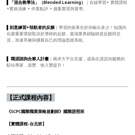
▌
「混合教學法」（Blended Learning）
｜在線學習+ 實體課程
+實操演練 + 作業點評 + 個案實習與督導。
▌
刻意練習+領航者的反饋
｜學習的效果在於你輸出多少！知識內
化最重要環節取決於導師的反饋，最強業界經驗師資反饋與交
流，加速萃練與擴展自己的理論思維系統。
▌
職涯諮詢合夥人計畫
｜兩岸大平台支援，成為生涯諮詢服務的
駐站專家，資歷、收入雙提升！
【正式課程內容】
《SCPC國際職業策略規劃師》國際證照班
【實體課程-台北班】