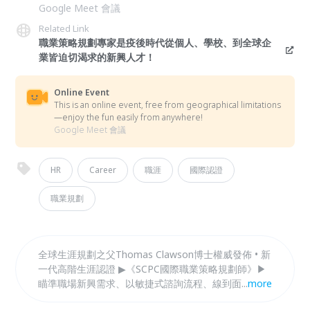
Google Meet 會議
Related Link
職業策略規劃專家是疫後時代從個人、學校、到全球企
業皆迫切渴求的新興人才！
Online Event
This is an online event, free from geographical limitations
—enjoy the fun easily from anywhere!
Google Meet 會議
HR
Career
職涯
國際認證
職業規劃
全球生涯規劃之父Thomas Clawson博士權威發佈 • 新
一代高階生涯認證 ▶《SCPC國際職業策略規劃師》▶
瞄準職場新興需求、以敏捷式諮詢流程、線到面生涯地
...
more
圖，突破傳統單向線性生涯公式▶幫助個案快速聚焦問