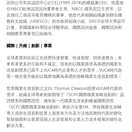
諮詢公司和其認證中心(CCE) (1989-2018)的總裁兼CEO。他還擔
任NBCC歐洲認證諮詢董事會主席、NBCC-羅馬尼亞主席等，以
及擔任三個高等教育機構的董事。他曾代表相關組織參加聯合國
教科文組織（UNESCO）的非政府組織小組、OECD全球大學認可
計畫、美國國家科學院全球醫學組、國際諮詢協會、國際諮詢和
相關教育專案登記組織等。
國際｜升維｜創新｜專業
全球產業和技術正在經歷快速變遷、快速裂變、與快速整合，未
來有著更多的可能和不確定。現有的以職業路徑為基礎的職業生
涯規劃體系已跟不上VUCA時代企業和人才的需求，VUCA時代急
需一個全新升級的以職業地圖為基礎的策略職業生涯規劃體系！
世界職業生涯規劃之父Dr. Thomas Clawson因應VUCA時代新的
需求，組織全球專家創新開發了《SCPC國際職業策略規劃師》認
證體系和國際證照。擁有新一代職業生涯規劃權威國際證照
《SCPC國際職業策略規劃師》將助力企業HR、學校職業生涯輔
導人員和生涯規劃從業人員更有方向及方法地因應時代新的變化
幫助個體和企業實現個人生涯發展和企業人力資本發展的個性化
解決方案。