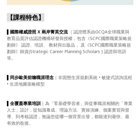
【課程特色】
▌
國際權威證照 X 兩岸菁英交流
｜認證體系由GCQA全球職業與
教育品質評估認證機構研發與授權，包含《SCPC國際職業策略規
劃師》 認證、培訓、 教材與出版品， 及《SCPC國際職業策略規
劃師》師資(Strategic Career Planning Scholars ) 認證與培訓
等。
▌
同步歐美前瞻職涯理念
｜非固態生涯規劃系統 • 敏捷式諮詢流程
• 生涯地圖策略模型
▌
全覆蓋專業培訓
｜為「零基礎學習者」與從事職涯相關的「專業
人士」設計，從知識養成、理論方法、實操演練、個案實習與督
導、到考核認證，無論您從哪一個背景出發，都能達到最快、最
有效的銜接。