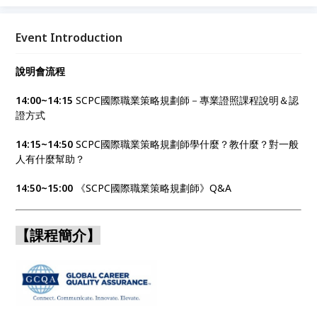
題，形成快速回應變化的個性化解決方案 ▶ 國際權威
認證 X 各界菁英交流 ▶ 亞洲最強師資：SCPC亞洲首席
總培訓師許巧齡與專業師資團隊 ， 為零基礎學習者與
Event Introduction
從事職涯相關專業人士獨立規劃，線上+線下整合課
程，你也可以成為疫後時代全球迫切渴求的新興人才，
說明會流程
善用環境變化創造自己的優勢與斜槓力！
14:00~14:15
SCPC國際職業策略規劃師－專業證照課程說明＆認
證方式
14:15~14:50
SCPC國際職業策略規劃師學什麼？教什麼？對一般
人有什麼幫助？
14:50~15:00
《SCPC國際職業策略規劃師》Q&A
【
課程簡介
】