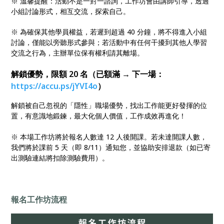
※ 溫馨提醒：活動不是一對一諮詢，工作坊會由講師引導，透過
小組討論形式，相互交流，探索自己。
※ 為確保其他學員權益，若遲到超過 40 分鐘，將不得進入小組
討論，僅能以旁聽形式參與；若活動中有任何干擾到其他人學習
交流之行為，主辦單位保有權利請其離場。
解鎖優勢，限額 20 名（已額滿 → 下一場：
https://accu.ps/jYVI4o
）
解鎖被自己忽視的「隱性」職場優勢，找出工作能更好發揮的位
置，有意識地鍛鍊，最大化個人價值，工作成效再進化！
※
本場工作坊將於報名人數達 12 人後開課。若未達開課人數，
我們將於課前 5 天（即 8/11）通知您，並協助安排退款（如已寄
出測驗連結將扣除測驗費用）。
報名工作坊流程