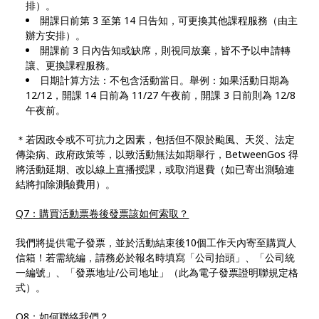
排）。
開課日前第 3 至第 14 日告知，可更換其他課程服務（由主
辦方安排）。
開課前 3 日內告知或缺席，則視同放棄，皆不予以申請轉
讓、更換課程服務。
日期計算方法：不包含活動當日。舉例：如果活動日期為
12/12，開課 14 日前為 11/27 午夜前，開課 3 日前則為 12/8
午夜前。
＊若因政令或不可抗力之因素，包括但不限於颱風、天災、法定
傳染病、政府政策等，以致活動無法如期舉行，BetweenGos 得
將活動延期、改以線上直播授課，或取消退費
（如已寄出測驗連
結將扣除測驗費用）
。
Q7：購買活動票卷後發票該如何索取？
我們將提供電子發票，並於活動結束後10個工作天內寄至購買人
信箱！若需統編，請務必於報名時填寫「公司抬頭」、「公司統
一編號」、「發票地址/公司地址」（此為電子發票證明聯規定格
式）。
Q8：如何聯絡我們？