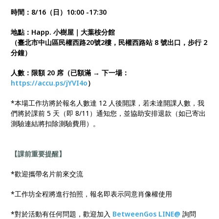
時間：8/16（日）10:00 -17:30
地點：Happ. 小樹屋｜大葉桉分館
（臺北市中山區民權西路20號2樓，民權西路站 8 號出口，步行 2
分鐘）
人數：限額 20 席（已額滿 → 下一場：
https://accu.ps/jYVI4o
）
*本場工作坊將於報名人數達 12 人後開課，若未達開課人數，我
們將於課前 5 天（即 8/11）通知您，並協助安排退款（如已寄出
測驗連結將扣除測驗費用）。
【課前重要提醒】
*歡迎攜帶名片前來交流
*工作坊全程將進行拍照，報名即表示同意肖像權使用
*對於活動有任何問題，歡迎加入
BetweenGos LINE@
詢問