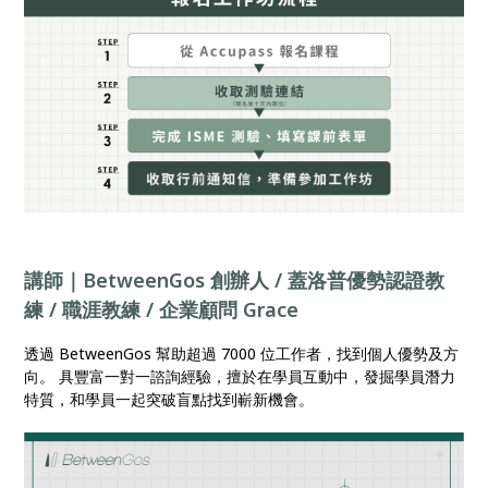
講師｜BetweenGos 創辦人 / 蓋洛普優勢認證教
練 / 職涯教練 / 企業顧問 Grace
透過 BetweenGos 幫助超過 7000 位工作者，找到個人優勢及方
向。 具豐富一對一諮詢經驗，擅於在學員互動中，發掘學員潛力
特質，和學員一起突破盲點找到嶄新機會。