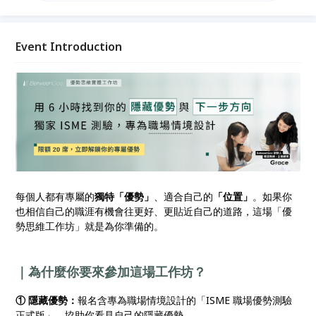
天賦」，聚焦屬於自己的「職場定位」，找出工作中更
有力發揮的位置，帶走一份優勢策略行動計畫，更有方
向地朝職涯目標邁進！
Event Introduction
每個人都有專屬的
獨特「優勢」
、適合自己的
「位置」
。如果你
也相信自己的職涯有機會往更好、更貼近自己的道路，這場「優
勢思維工作坊」就是為你準備的。
｜為什麼你要來參加這場工作坊？
① 隱藏優勢：
報名含專為職場情境設計的「ISME 職場優勢測驗
正式版」，協助你看見自己的隱藏優勢