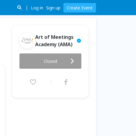
Log in
Sign up
Create Event
Art of Meetings
Academy (AMA)
AI 時代的人才發展與人際連結 |
Closed
AMA Salon #1
2026.06.26 (Fri) 14:00 - 15:40
(GMT+8)