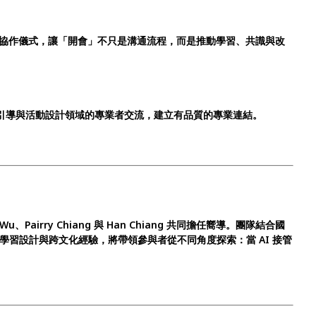
協作儀式，讓「開會」不只是溝通流程，而是推動學習、共識與改
、引導與活動設計領域的專業者交流，建立有品質的專業連結。
ne Wu、Pairry Chiang 與 Han Chiang 共同擔任嚮導。團隊結合國
、學習設計與跨文化經驗，將帶領參與者從不同角度探索：當 AI 接管