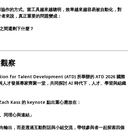
策與協作的方式。當工具越來越聰明，效率越來越容易被自動化，對
計者來說，真正重要的問題變成：
之間還剩下什麼？
關鍵觀察
or Talent Development (ATD) 所舉辦的 ATD 2026 國際
者與人才發展專家齊聚一堂，共同探討 AI 時代下，人才、學習與組織
 Zach Kass 的 keynote 點出重心應放在：
、同理心與連結」
向輸出，而是透過互動對話與小組交流，帶領參與者一起探索四個