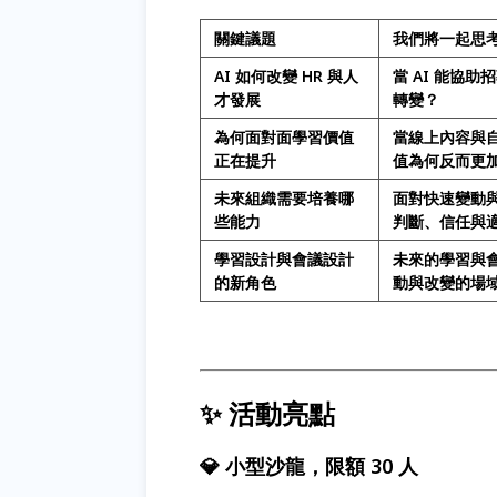
關鍵議題
我們將一起思
AI 如何改變 HR 與人
當 AI 能協
才發展
轉變？
為何面對面學習價值
當線上內容與
正在提升
值為何反而更
未來組織需要培養哪
面對快速變動
些能力
判斷、信任與
學習設計與會議設計
未來的學習與
的新角色
動與改變的場
✨ 活動亮點
💎 小型沙龍，限額 30 人