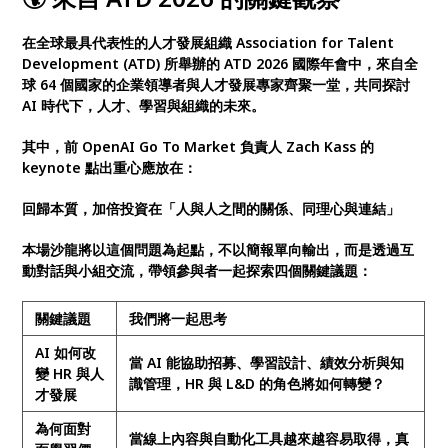
在全球最具代表性的人才發展組織 Association for Talent
Development (ATD) 所舉辦的 ATD 2026 國際年會中，來自全
球 64 個國家的企業領導者與人才發展專家齊聚一堂，共同探討
AI 時代下，人才、學習與組織的未來。
其中，前 OpenAI Go To Market 負責人 Zach Kass 的
keynote 點出重心應放在：
回歸本質，加倍投資在「人與人之間的關係、同理心與連結」
本場沙龍將以這個問題為起點，不以簡報單向輸出，而是透過互
動對話與小組交流，帶領參與者一起探索四個關鍵議題：
關鍵議題
我們將一起思考
AI 如何改
當 AI 能協助招募、學習設計、績效分析與知
變 HR 與人
識管理，HR 與 L&D 的角色將如何轉變？
才發展
為何面對
當線上內容與自動化工具越來越容易取得，真