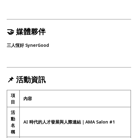
🤝 媒體夥伴
三人恆好 SynerGood
📌 活動資訊
項
內容
目
活
動
AI 時代的人才發展與人際連結｜AMA Salon #1
名
稱