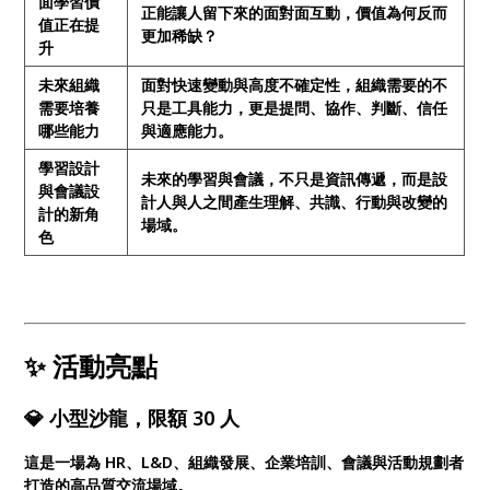
面學習價
正能讓人留下來的面對面互動，價值為何反而
值正在提
更加稀缺？
升
未來組織
面對快速變動與高度不確定性，組織需要的不
需要培養
只是工具能力，更是提問、協作、判斷、信任
哪些能力
與適應能力。
學習設計
未來的學習與會議，不只是資訊傳遞，而是設
與會議設
計人與人之間產生理解、共識、行動與改變的
計的新角
場域。
色
✨ 活動亮點
💎 小型沙龍，限額 30 人
這是一場為 HR、L&D、組織發展、企業培訓、會議與活動規劃者
打造的高品質交流場域。