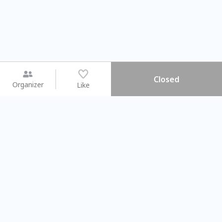
Closed
Organizer
Like
You may like
2026.08.15 (Sat) - 08.22 (Sat)
2026.08.15 (Sat) - 0