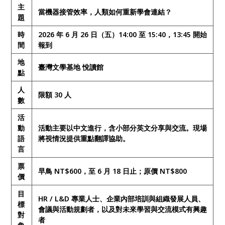
主
當機器接管效率，人類如何重新學會連結？
題
時
2026 年 6 月 26 日（五）14:00 至 15:40，13:45 開始
間
報到
地
臺灣文學基地 悅讀館
點
人
限額 30 人
數
活
動
活動主要以中文進行，含小部分英文分享與交流。現場
語
將視情況提供重點翻譯協助。
言
票
早鳥 NT$600，至 6 月 18 日止；原價 NT$800
價
目
HR / L&D 專業人士、企業內部培訓與組織發展人員、
標
會議與活動規劃者，以及對未來學習與交流模式有興趣
對
者