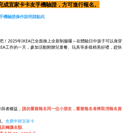
完成宜家卡卡友手機驗證，方可進行報名。
手機驗證操作說明請點此
！2025年IKEA已全面換上全新制服囉～在體驗日中孩子可以身穿
IKEA工作的一天，參加活動附贈兒童餐、玩具等多樣精美好禮，趕快
參與者權益，
請勿重複報名同一位小朋友，重複報名者將取消報名資
額。
免費申辦宜家卡
補及轉讓名額
。