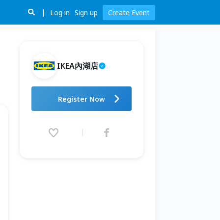
Log in
Sign up
Create Event
IKEA內湖店
IKEA內湖店2026 7-9月小小店長
Register Now
2026.07.01 (Wed) 00:00 - 09.30
(Wed) 20:00 (GMT+8)