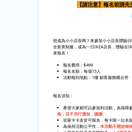
【請注意】報名前請先
想成為小小店長嗎？來參加小小店長體驗日吧
全新黃制服，成為一日IKEA店長，體驗在
來報名！
報名費用：$499
報名名額：每場15人
活動報到地點：1樓 顧客服務櫃台旁
報名須知：
希望大家都可以參加到活動，為保障
格，且不另行通知，謝謝
。
宜家卡卡友皆可報名，每卡限一位名
為保持活動公平性，
本活動不開放候