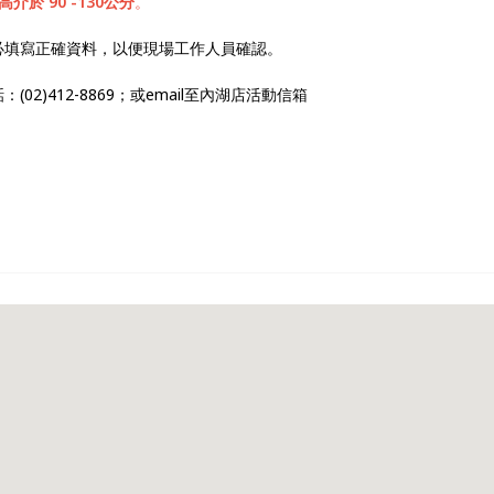
高介於 90 -130公分
。
必填寫正確資料，以便現場工作人員確認。
2)412-8869；或email至內湖店活動信箱