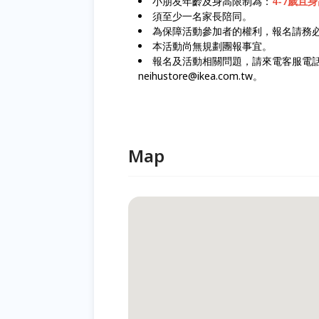
小朋友年齡及身高限制為：
4-7歲且身
須至少一名家長陪同。
為保障活動參加者的權利，報名請務
本活動尚無規劃團報事宜。
報名及活動相關問題，請來電客服電話：(0
neihustore@ikea.com.tw。
Map