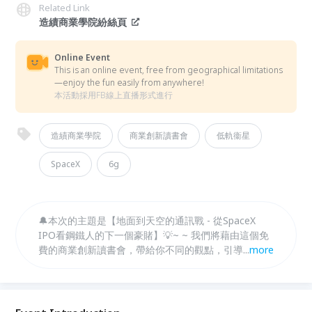
Related Link
造績商業學院紛絲頁
Online Event
This is an online event, free from geographical limitations
—enjoy the fun easily from anywhere!
本活動採用FB線上直播形式進行
造績商業學院
商業創新讀書會
低軌衞星
SpaceX
6g
🔔本次的主題是【地面到天空的通訊戰 - 從SpaceX
IPO看鋼鐵人的下一個豪賭】💡~ ~ 我們將藉由這個免
費的商業創新讀書會，帶給你不同的觀點，引導你思
...
more
考，讓你真正進入創新思維的世界。只要是硬體就離不
開電力問題，隨之而起的就是能源從何而來，但是整個
人工智慧的發展，真的就像黃仁勳提出的5層蛋糕理論
一般，無法擺股晶片及能源稀缺的魔咒嗎？就讓我們在