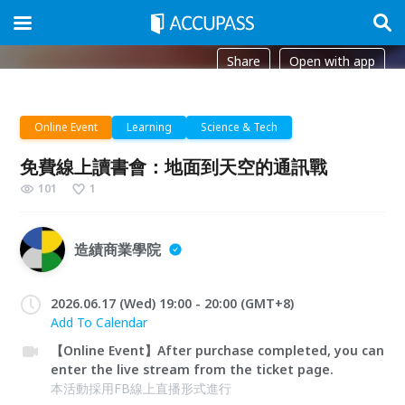
Share
Open with app
Online Event
Learning
Science & Tech
免費線上讀書會：地面到天空的通訊戰
101
1
造績商業學院
2026.06.17 (Wed) 19:00 - 20:00 (GMT+8)
Add To Calendar
【Online Event】After purchase completed, you can
enter the live stream from the ticket page.
本活動採用FB線上直播形式進行