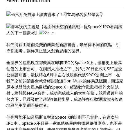
Event Introduction
這次的讀書會，揭開整個蛋糕論當中的核心關鍵吧！
六月免費線上讀書會來了！👇立馬報名參加學習👇
本次的主題是【地面到天空的通訊戰 - 從SpaceX IPO看鋼鐵
人的下一個豪賭】
~ ~
我們將藉由這個免費的商業創新讀書會，帶給你不同的觀點，引
導你思考，讓你真正進入創新思維的世界。
全世界的焦點現在都聚集在即將IPO的Space X上，號稱史上最高
估值的上市公司，在鋼鐵人拍板之下，於5月20日正式向SEC提交
公開說明書，最快將在6月中左右以股票代號SPCX公開上市，在
我們之前的讀書會就曾經討論過Elon Musk的佈局及版圖，而這家
原本以登陸火星為目標的Space X，經過數年跌跌撞撞的火箭試
射，終於與NASA合作，成功完成載人的太空任務，並經過數年的
努力下，已經發射了超過1萬顆衛星，成為許多行動通訊無法佈建
地區的主要網路提供者。
但你可能不知道馬斯克對於Space X的計劃不只於此，在這次的
IPO中，Space X不只是一家低軌衛星的數據網路供應商，也不是
只有太空任務的計劃，他包含的將會是跨出地面的人類未來，但