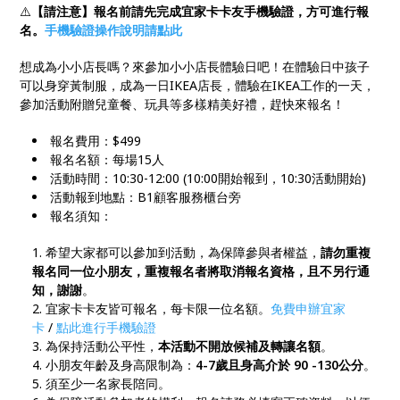
⚠️
【請注意】報名前請先完成宜家卡卡友手機驗證，方可進行報
名。
手機驗證操作說明請點此
想成為小小店長嗎？來參加小小店長體驗日吧！在體驗日中孩子
可以身穿黃制服，成為一日IKEA店長，體驗在IKEA工作的一天，
參加活動附贈兒童餐、玩具等多樣精美好禮，趕快來報名！
報名費用：$499
報名名額：每場15人
活動時間：10:30-12:00 (10:00開始報到，10:30活動開始)
活動報到地點：B1顧客服務櫃台旁
報名須知：
希望大家都可以參加到活動，為保障參與者權益，
請勿重複
報名同一位小朋友，重複報名者將取消報名資格，且不另行通
知，謝謝
。
宜家卡卡友皆可報名，每卡限一位名額。
免費申辦宜家
卡
/
點此進行手機驗證
為保持活動公平性，
本活動不開放候補及轉讓名額
。
小朋友年齡及身高限制為：
4-7歲且身高介於 90 -130公分
。
須至少一名家長陪同。