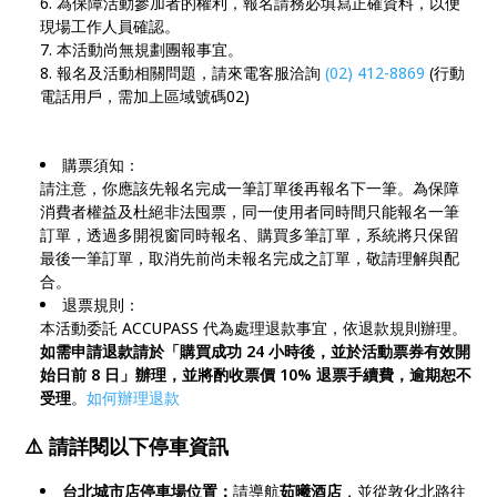
為保障活動參加者的權利，報名請務必填寫正確資料，以便
現場工作人員確認。
本活動尚無規劃團報事宜。
報名及活動相關問題，請來電客服洽詢
(02) 412-8869
(行動
電話用戶，需加上區域號碼02)
購票須知：
請注意，你應該先報名完成一筆訂單後再報名下一筆。為保障
消費者權益及杜絕非法囤票，同一使用者同時間只能報名一筆
訂單，透過多開視窗同時報名、購買多筆訂單，系統將只保留
最後一筆訂單，取消先前尚未報名完成之訂單，敬請理解與配
合。
退票規則：
本活動委託 ACCUPASS 代為處理退款事宜，依退款規則辦理。
如需申請退款請於「購買成功 24 小時後，並於活動票券有效開
始日前 8 日」辦理，並將酌收票價 10% 退票手續費，逾期恕不
受理
。
如何辦理退款
⚠️
請詳閱以下停車資訊
台北城市店停車場位置：
請導航
茹曦酒店
，並從敦化北路往