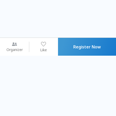
Register Now
Organizer
Like
You may like