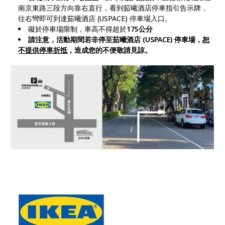
南京東路三段方向靠右直行，看到茹曦酒店停車指引告示牌，
往右彎即可到達茹曦酒店 (USPACE) 停車場入口。
礙於停車場限制，車高不得超於
175公分
請注意，活動期間若非停至茹曦酒店 (USPACE) 停車場，
恕
不提供停車折抵
，造成您的不便敬請見諒。