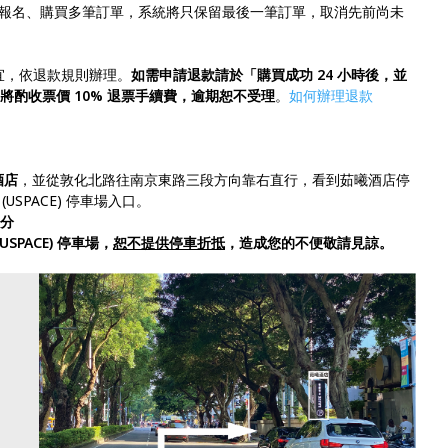
報名、購買多筆訂單，系統將只保留最後一筆訂單，取消先前尚未
事宜，依退款規則辦理。
如需申請退款請於「購買成功 24 小時後，並
將酌收票價 10% 退票手續費，逾期恕不受理
。
如何辦理退款
酒店
，並從敦化北路往南京東路三段方向靠右直行，看到茹曦酒店停
SPACE) 停車場入口。
公分
PACE) 停車場，
恕不提供停車折抵
，造成您的不便敬請見諒。