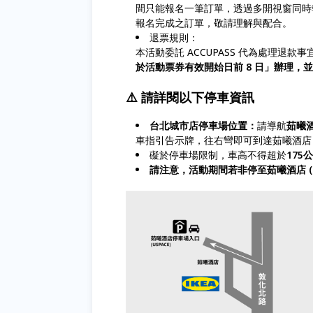
間只能報名一筆訂單，透過多開視窗同時
報名完成之訂單，敬請理解與配合。
退票規則：
本活動委託 ACCUPASS 代為處理退款
於活動票券有效開始日前 8 日」辦理，並
⚠️
請詳閱以下停車資訊
台北城市店停車場位置：
請導航
茹曦
車指引告示牌，往右彎即可到達茹曦酒店 (U
礙於停車場限制，車高不得超於
175
請注意，活動期間若非停至茹曦酒店 (US