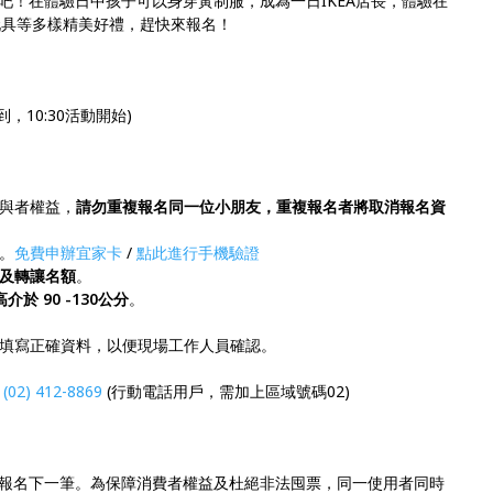
吧！在體驗日中孩子可以身穿黃制服，成為一日IKEA店長，體驗在
玩具等多樣精美好禮，趕快來報名！
報到，10:30活動開始)
與者權益，
請勿重複報名同一位小朋友，重複報名者將取消報名資
。
免費申辦宜家卡
/
點此進行手機驗證
及轉讓名額
。
介於 90 -130公分
。
填寫正確資料，以便現場工作人員確認。
詢
(02) 412-8869
(行動電話用戶，需加上區域號碼02)
報名下一筆。為保障消費者權益及杜絕非法囤票，同一使用者同時