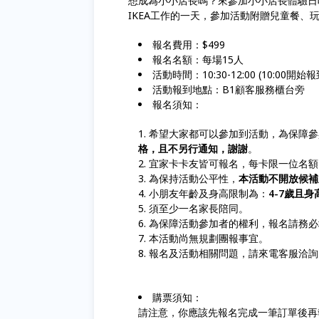
想成為小小店長嗎？來參加小小店長體驗日
IKEA工作的一天，參加活動附贈兒童餐、
報名費用：$499
報名名額：每場15人
活動時間：10:30-12:00 (10:00開始
活動報到地點：B1顧客服務櫃台旁
報名須知：
希望大家都可以參加到活動，為保障參
格，且不另行通知，謝謝
。
宜家卡卡友皆可報名，每卡限一位名額
為保持活動公平性，
本活動不開放候補
小朋友年齡及身高限制為：
4-7歲且身高
須至少一名家長陪同。
為保障活動參加者的權利，報名請務必
本活動尚無規劃團報事宜。
報名及活動相關問題，請來電客服洽
購票須知：
請注意，你應該先報名完成一筆訂單後再