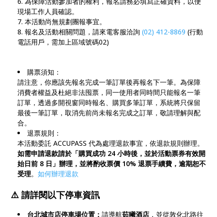
為保障活動參加者的權利，報名請務必填寫正確資料，以便
現場工作人員確認。
本活動尚無規劃團報事宜。
報名及活動相關問題，請來電客服洽詢
(02) 412-8869
(行動
電話用戶，需加上區域號碼02)
購票須知：
請注意，你應該先報名完成一筆訂單後再報名下一筆。為保障
消費者權益及杜絕非法囤票，同一使用者同時間只能報名一筆
訂單，透過多開視窗同時報名、購買多筆訂單，系統將只保留
最後一筆訂單，取消先前尚未報名完成之訂單，敬請理解與配
合。
退票規則：
本活動委託 ACCUPASS 代為處理退款事宜，依退款規則辦理。
如需申請退款請於「購買成功 24 小時後，並於活動票券有效開
始日前 8 日」辦理，並將酌收票價 10% 退票手續費，逾期恕不
受理
。
如何辦理退款
⚠️
請詳閱以下停車資訊
台北城市店停車場位置：
請導航
茹曦酒店
，並從敦化北路往