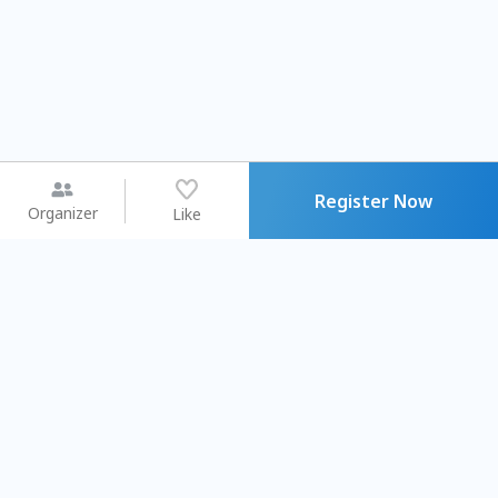
Register Now
Organizer
Like
You may like