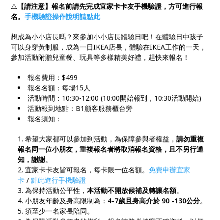
⚠️
【請注意】報名前請先完成宜家卡卡友手機驗證，方可進行報
名。
手機驗證操作說明請點此
想成為小小店長嗎？來參加小小店長體驗日吧！在體驗日中孩子
可以身穿黃制服，成為一日IKEA店長，體驗在IKEA工作的一天，
參加活動附贈兒童餐、玩具等多樣精美好禮，趕快來報名！
報名費用：$499
報名名額：每場15人
活動時間：10:30-12:00 (10:00開始報到，10:30活動開始)
活動報到地點：B1顧客服務櫃台旁
報名須知：
希望大家都可以參加到活動，為保障參與者權益，
請勿重複
報名同一位小朋友，重複報名者將取消報名資格，且不另行通
知，謝謝
。
宜家卡卡友皆可報名，每卡限一位名額。
免費申辦宜家
卡
/
點此進行手機驗證
為保持活動公平性，
本活動不開放候補及轉讓名額
。
小朋友年齡及身高限制為：
4-7歲且身高介於 90 -130公分
。
須至少一名家長陪同。