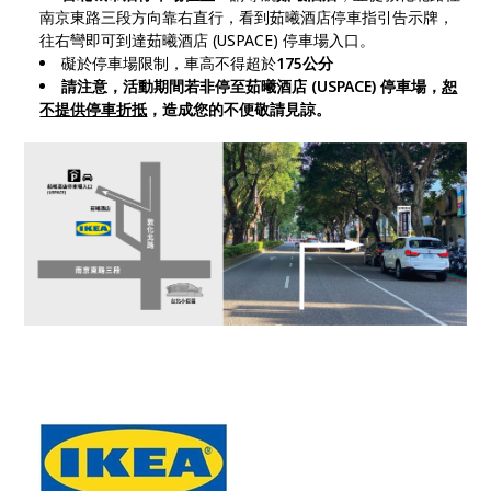
南京東路三段方向靠右直行，看到茹曦酒店停車指引告示牌，
往右彎即可到達茹曦酒店 (USPACE) 停車場入口。
礙於停車場限制，車高不得超於
175公分
請注意，活動期間若非停至茹曦酒店 (USPACE) 停車場，
恕
不提供停車折抵
，造成您的不便敬請見諒。