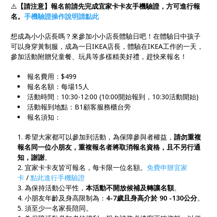
⚠️
【請注意】報名前請先完成宜家卡卡友手機驗證，方可進行報
名。
手機驗證操作說明請點此
想成為小小店長嗎？來參加小小店長體驗日吧！在體驗日中孩子
可以身穿黃制服，成為一日IKEA店長，體驗在IKEA工作的一天，
參加活動附贈兒童餐、玩具等多樣精美好禮，趕快來報名！
報名費用：$499
報名名額：每場15人
活動時間：10:30-12:00 (10:00開始報到，10:30活動開始)
活動報到地點：B1顧客服務櫃台旁
報名須知：
希望大家都可以參加到活動，為保障參與者權益，
請勿重複
報名同一位小朋友，重複報名者將取消報名資格，且不另行通
知，謝謝
。
宜家卡卡友皆可報名，每卡限一位名額。
免費申辦宜家
卡
/
點此進行手機驗證
為保持活動公平性，
本活動不開放候補及轉讓名額
。
小朋友年齡及身高限制為：
4-7歲且身高介於 90 -130公分
。
須至少一名家長陪同。