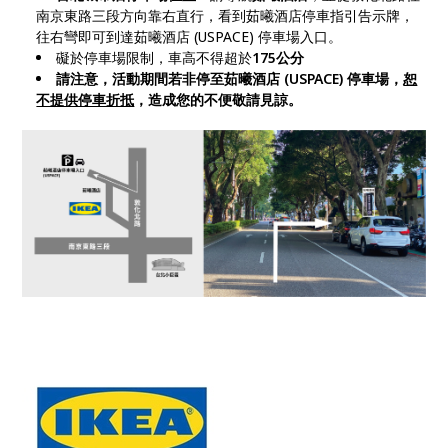
南京東路三段方向靠右直行，看到茹曦酒店停車指引告示牌，
往右彎即可到達茹曦酒店 (USPACE) 停車場入口。
礙於停車場限制，車高不得超於
175公分
請注意，活動期間若非停至茹曦酒店 (USPACE) 停車場，
恕
不提供停車折抵
，造成您的不便敬請見諒。