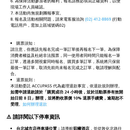
為保障活動參加者的權利，報名請務必填寫正確資料，以便
現場工作人員確認。
本活動尚無規劃團報事宜。
報名及活動相關問題，請來電客服洽詢
(02) 412-8869
(行動
電話用戶，需加上區域號碼02)
購票須知：
請注意，你應該先報名完成一筆訂單後再報名下一筆。為保障
消費者權益及杜絕非法囤票，同一使用者同時間只能報名一筆
訂單，透過多開視窗同時報名、購買多筆訂單，系統將只保留
最後一筆訂單，取消先前尚未報名完成之訂單，敬請理解與配
合。
退票規則：
本活動委託 ACCUPASS 代為處理退款事宜，依退款規則辦理。
如需申請退款請於「購買成功 24 小時後，並於活動票券有效開
始日前 8 日」辦理，並將酌收票價 10% 退票手續費，逾期恕不
受理
。
如何辦理退款
⚠️
請詳閱以下停車資訊
台北城市店停車場位置：
請導航
茹曦酒店
，並從敦化北路往