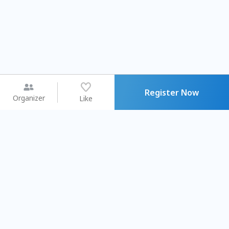
Register Now
Organizer
Like
You may like