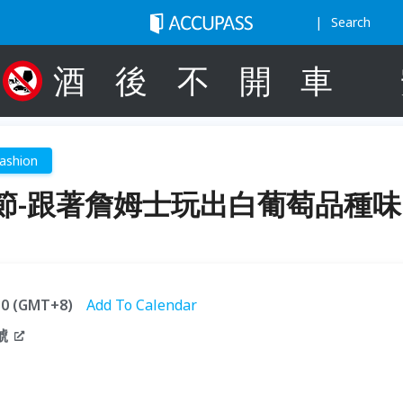
Search
酒
後
不
開
車
ashion
節-跟著詹姆士玩出白葡萄品種味
:30 (GMT+8)
Add To Calendar
號