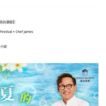
坊白酒節】
ival × Chef James
邱小姐