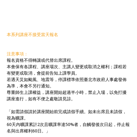
本系列講座不接受當天報名
注意事項：
報名資格不得轉讓或代替出席課程。
本會保有各課程、講座場次、主講人變更或取消之權利；課程若
有變更或取消，會提前告知上課學員。
若遇天災如颱風、地震等，停課標準依照臺北市政府人事處發佈
為準，本會不另行通知。
尊重師生上課權益，講座開始超過半小時，禁止入場，以免打擾
講座進行，如有不便之處敬請見諒。
「如需請假請於講座開始前完成請假手續。如未出席且未請假，
視為曠課。
60天內曠課累計2次且曠課率達50%者，自觸發後次日起，停止報
名與出席權利60日。」