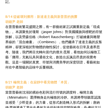
記。
8/14 從破壞到挪用：新達達主義與新普普的挑釁
胡鐘尹 老師
在普普藝術繁花盛開之際，有一群藝術家正試圖重新定義「現成
物」。本講聚焦於瓊斯（Jasper Johns）對美國國旗與標靶的符號
拆解，以及勞森伯格（Robert Rauschenberg）打破繪畫與雕塑
界線的「混合繪畫」（Combines），他們繼承了達達主義的反叛
精神，卻更深植於對物體的物性探討，促使藝術在日常及邊界思
考。隨後，我們將目光轉向當代的傑夫·昆斯，看他如何以極致工
藝「挪用」充氣玩具與通俗文化，創造出反諷且昂貴的視覺奇
觀。這是一場關於真實、符號與消費美學的深度辯證，看藝術如
何在中產階級的品味中反覆橫跳。
8/21 極簡主義：在寂靜中看見物體「本質」
胡鐘尹 老師
當普普藝術沈溺於繽紛色彩與流行符號的調度時，極簡主義
（Minimalism）選擇轉身走向極致的冷靜。本講將帶領聽眾認識
並感受「少即是多」的力量，從形式創造轉入形式的拆解：唐納
德·賈德透過工業化生產的方盒排列表現空間與秩序；丹·弗拉文以