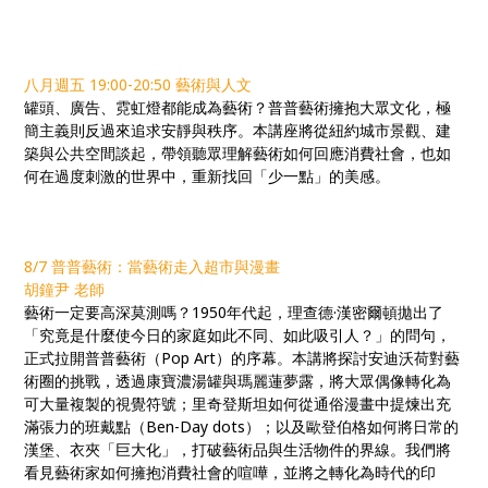
八月週五 19:00-20:50 藝術與人文
罐頭、廣告、霓虹燈都能成為藝術？普普藝術擁抱大眾文化，極
簡主義則反過來追求安靜與秩序。本講座將從紐約城市景觀、建
築與公共空間談起，帶領聽眾理解藝術如何回應消費社會，也如
何在過度刺激的世界中，重新找回「少一點」的美感。
8/7 普普藝術：當藝術走入超市與漫畫
胡鐘尹 老師
藝術一定要高深莫測嗎？1950年代起，理查德·漢密爾頓拋出了
「究竟是什麼使今日的家庭如此不同、如此吸引人？」的問句，
正式拉開普普藝術（Pop Art）的序幕。本講將探討安迪沃荷對藝
術圈的挑戰，透過康寶濃湯罐與瑪麗蓮夢露，將大眾偶像轉化為
可大量複製的視覺符號；里奇登斯坦如何從通俗漫畫中提煉出充
滿張力的班戴點（Ben-Day dots）；以及歐登伯格如何將日常的
漢堡、衣夾「巨大化」，打破藝術品與生活物件的界線。我們將
看見藝術家如何擁抱消費社會的喧嘩，並將之轉化為時代的印