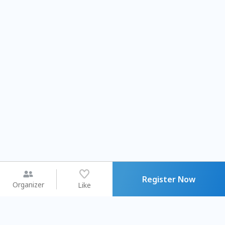
Register Now
Organizer
Like
You may like