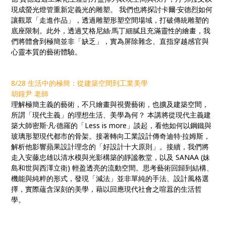
現成螢光燈管重新定義光的雕塑。 我們也將探討卡爾·安德烈如何
讓觀眾「走進作品」，透過雕塑形塑空間場域，打破傳統雕塑的
底座限制。此外，透過艾格尼絲·馬丁細膩且充滿靈性的繪畫，我
們將體會到極簡並非「缺乏」，實為屏除雜念、直指穿越感官與
心靈本質的藝術體驗。
8/28 生活中的極簡：從建築空間到工業美學
胡鐘尹 老師
理解極簡主義的藝術，不只繪畫與視覺藝術，也擴及建築空間，
所謂「現代主義」的理想生活、美學為何？ 本講將從現代主義建
築大師密斯·凡·德羅的「Less is more」談起，看他如何以鋼鐵與
玻璃形塑現代都市的骨架。接著轉向工業設計傳奇迪特·拉姆斯，
解析他影響蘋果設計理念的「好設計十大原則」。接續，我們將
走入安藤忠雄以清水模與光影構築的靜謐教堂，以及 SANAA (妹
島和世與西澤立衛) 輕盈透亮的流動空間。思考藝術回歸到結構、
機能與純粹的形式，發現「減法」並非單純的手法、設計風格選
擇，實際蘊含深刻的美學，藉以回應現代社會之喧囂的生活哲
學。