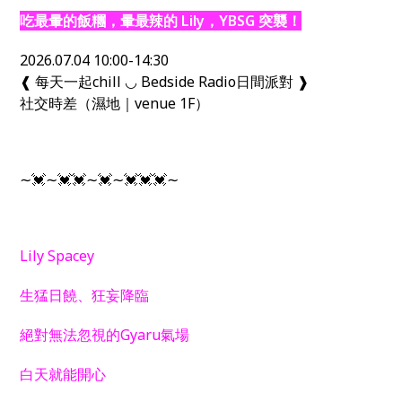
吃最暈的飯糰，暈最辣的 Lily，YBSG 突襲！
2026.07.04 10:00-14:30
❰ 每天一起chill ◡ Bedside Radio日間派對 ❱
社交時差（濕地｜venue 1F）
∼💓∼💓💓∼💓∼💓💓💓∼
Lily Spacey
生猛日饒、狂妄降臨
絕對無法忽視的Gyaru氣場
白天就能開心