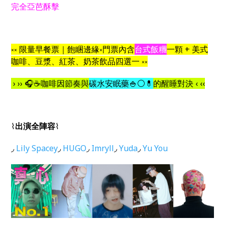
完全亞芭酥擊
༝༝ 限量早餐票｜飽睏邊緣༝門票內含
台式飯糰
一顆 + 美式
咖啡、豆漿、紅茶、奶茶飲品四選一 ༝༝
› ›› 🎧☕咖啡因節奏與
碳水安眠藥🍚⚪💊
的醒睡對決 ‹ ‹‹
⌇
出演全陣容
⌇
◞
Lily Spacey
◞
HUGO
◞
Imryll
◞
Yuda
◞
Yu You