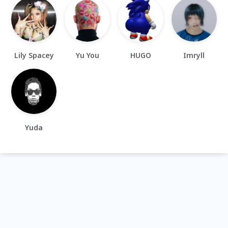
Lily Spacey
Yu You
HUGO
Imryll
Yuda