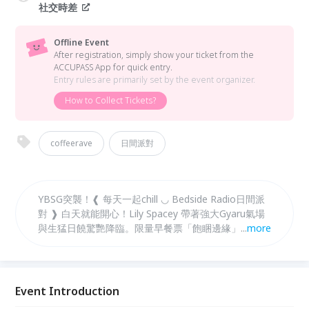
社交時差
Offline Event
After registration, simply show your ticket from the
ACCUPASS App for quick entry.
Entry rules are primarily set by the event organizer.
How to Collect Tickets?
coffeerave
日間派對
YBSG突襲！❰ 每天一起chill ◡ Bedside Radio日間派
對 ❱ 白天就能開心！Lily Spacey 帶著強大Gyaru氣場
與生猛日饒驚艷降臨。限量早餐票「飽睏邊緣」內含台
...
more
式飯糰一顆與飲品四選一。咖啡因節奏與碳水安眠藥的
醒睡對決，來吃最暈的飯糰、暈最辣的 Lily，亞芭酥
擊！
Event Introduction