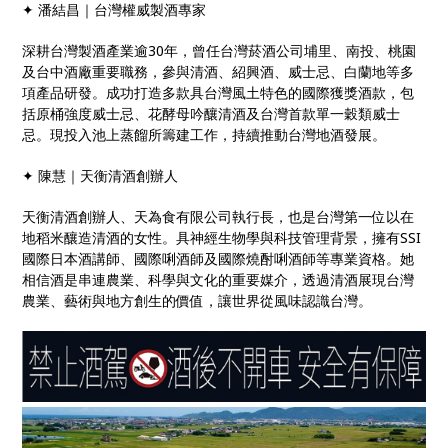
✦
潘結昌｜台灣權威製酒專家
深耕台灣製酒產業逾
30
年，曾任台灣菸酒公司埔里、南投、桃園
及台中酒廠重要職務，參與清酒、紹興酒、威士忌、白蘭地等多
項產品研發。成功打造多款具台灣風土特色的國際獲獎酒款，包
括原桶強度威士忌、花酵母吟釀清酒及台灣首款單一穀類威士
忌。現投入池上蒸餾所籌建工作，持續推動台灣地酒發展。
✦
陳慧｜天衡清酒創辦人
天衡清酒創辦人、天為食有限公司執行長，也是台灣第一位以在
地稻米釀造清酒的女性。具神經生物學與科技管理背景，擁有
SSI
國際日本酒講師、國際唎酒師及國際燒酎唎酒師等專業資格。她
相信酒是串連農業、科學與文化的重要媒介，透過清酒展現台灣
農業、藝術與地方創生的價值，讓世界從風味認識台灣。