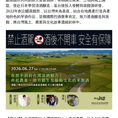
題。曾赴日本學習清酒釀造，返台後投入發酵與蒸餾酒研發。
2022
年創立醲蒸餾所，以台灣米為基底，結合在地農產打造具產
地特色的琴酒作品，並獲國際烈酒賽事肯定。致力透過釀造與蒸
餾，將台灣風土、農業與文化故事濃縮於杯中。