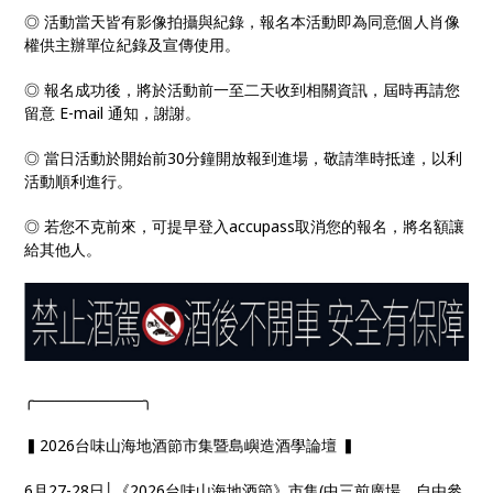
◎
活動當天皆有影像拍攝與紀錄，報名本活動即為同意個人肖像
權供主辦單位紀錄及宣傳使用。
◎
報名成功後，將於活動前一至二天收到相關資訊，屆時再請您
留意
E-mail
通知，謝謝。
◎
當日活動於開始前
30
分鐘開放報到進場，敬請準時抵達，以利
活動順利進行。
◎
若您不克前來，可提早登入
accupass
取消您的報名，將名額讓
給其他人。
╭──────────╮
▍2026台味山海地酒節市集暨島嶼造酒學論壇 ▍
6月27-28日│《2026台味山海地酒節》市集(中三前廣場，自由參