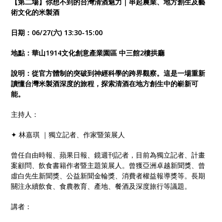
【第二場】你想不到的台灣清酒魅力｜串起農業、地方創生及藝
術文化的米製酒
日期：
06/27(
六
) 13:30-15:00
地點：華山
1914
文化創意產業園區
中三館
2
樓拱廳
說明：從官方體制的突破到神經科學的跨界觀察。這是一場重新
讀懂台灣米製酒深度的旅程，探索清酒在地方創生中的嶄新可
能。
主持人：
✦
林嘉琪
｜獨立記者、作家暨策展人
曾任自由時報、蘋果日報、鏡週刊記者，目前為獨立記者、計畫
案顧問、飲食書籍作者暨主題策展人。曾獲亞洲卓越新聞獎、曾
虛白先生新聞獎、公益新聞金輪獎、消費者權益報導獎等。長期
關注永續飲食、食農教育、產地、餐酒及深度旅行等議題。
講者：