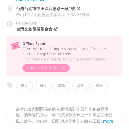
台灣台北市中正區八德路一段1號
華山1914文化創意產業園區 中3A 2F拱廳
Related Link
台灣文創發展基金會
Offline Event
After registration, simply show your ticket from the
ACCUPASS App for quick entry.
Entry rules are primarily set by the event organizer.
How to Collect Tickets?
職人
風土
釀造
品飲
農業
從華山文創園區前身的台北酒廠到今日的文化創意場
域，酒香雖已遠去，卻仍訴說著這片土地的產業記憶與
風土故事。當山林、田野與農作物走進釀造工藝，一杯
...
more
地酒，不只是風味的展現，更承載著地方文化與島嶼身