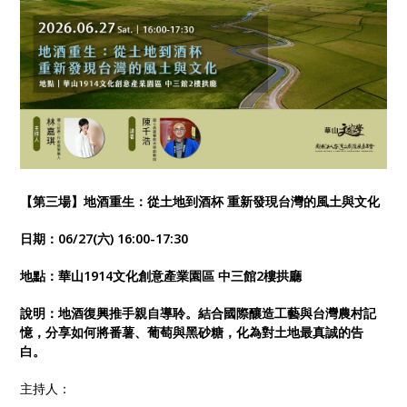
【第三場】地酒重生：從土地到酒杯
重新發現台灣的風土與文化
日期：
06/27(
六
) 16:00-17:30
地點：華山
1914
文化創意產業園區
中三館
2
樓拱廳
說明：地酒復興推手親自導聆。結合國際釀造工藝與台灣農村記
憶，分享如何將番薯、葡萄與黑砂糖，化為對土地最真誠的告
白。
主持人：