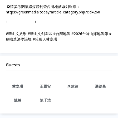
✪請參考閱讀綠媒體刊登台灣地酒系列報導：
https://greenmedia.today/article_category.php?cid=260
╰──────────╯
#華山文旅學 #華山文創園區 #台灣地酒 #2026台味山海地酒節 #
島嶼造酒學論壇 #策展人林嘉琪
Guests
林嘉琪
王靈安
李建緯
潘結昌
陳慧
陳千浩