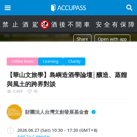
禁
止
酒
駕
酒
後
不
開
車
安
全
有
保
障
Share
Open with app
Offline Event
Learning
Charity
【華山文旅學】島嶼造酒學論壇│釀造、蒸餾
與風土的跨界對談
3,439
45
財團法人台灣文創發展基金會
2026.06.27 (Sat) 10:30 - 17:30 (GMT+8)
Add To Calendar