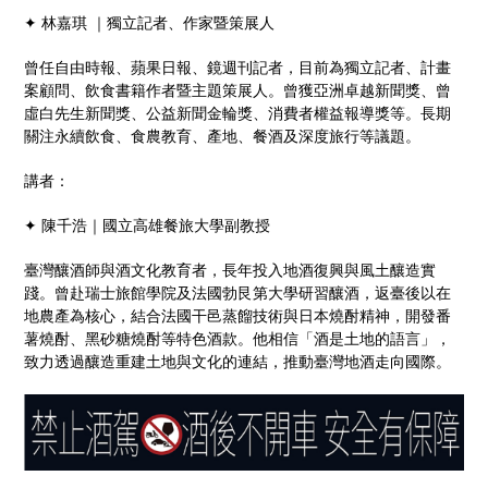
✦
林嘉琪
｜獨立記者、作家暨策展人
曾任自由時報、蘋果日報、鏡週刊記者，目前為獨立記者、計畫
案顧問、飲食書籍作者暨主題策展人。曾獲亞洲卓越新聞獎、曾
虛白先生新聞獎、公益新聞金輪獎、消費者權益報導獎等。長期
關注永續飲食、食農教育、產地、餐酒及深度旅行等議題。
講者：
✦
陳千浩｜國立高雄餐旅大學副教授
臺灣釀酒師與酒文化教育者，長年投入地酒復興與風土釀造實
踐。曾赴瑞士旅館學院及法國勃艮第大學研習釀酒，返臺後以在
地農產為核心，結合法國干邑蒸餾技術與日本燒酎精神，開發番
薯燒酎、黑砂糖燒酎等特色酒款。他相信「酒是土地的語言」，
致力透過釀造重建土地與文化的連結，推動臺灣地酒走向國際。