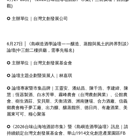
觀)
✪ 主辦單位｜台灣文創發展公司
6月27日 │《島嶼造酒學論壇——釀造、蒸餾與風土的跨界對談》
論壇(中三館二樓拱廳，需事先報名)
✪ 主辦單位｜台灣文創發展基金會
✪ 論壇主題企劃暨策展人｜林嘉琪
✪ 論壇專家暨市集品牌｜王靈安、潘結昌、陳千浩、李建緯、陳
慧；恆器製酒、白水芳華、霧峰農會（台灣農創興業）、公館農
會、樹生酒莊、安貝斯、天衡清酒、洲南鹽場、合力酒廠、信義
鄉農會梅子夢工廠、出力釀、釀蒸餾所、德日尚、有趣酒業、美
麗東可可、糧心聚落
✪《2026台味山海地酒節市集》暨《島嶼造酒學論壇》訊息｜請
持續鎖定台灣文創發展基金會、華山1914文化創意產業園區FB