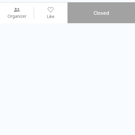
Closed
Organizer
Like
You may like
2026.08.15 (Sat) - 08.22 (Sat)
2026.08.15 (Sat) - 08
【親子手作體驗】哈東派對！
「共織宇宙」
比哈皮、東窩蕊
共織宇宙】 七