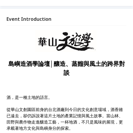
分的探索。 本次華山文旅學特別邀請長期關注台灣地
酒與永續飲食議題的獨立記者林嘉琪擔任策展人，攜手
多位製酒師、調酒師與跨領域專家，探討台灣地酒如何
Event Introduction
展現土地價值與產業未來。
島嶼造酒學論壇│釀造、蒸餾與風土的跨界對
談
酒，是一種土地的語言。
從華山文創園區前身的台北酒廠到今日的文化創意場域，酒香雖
已遠去，卻仍訴說著這片土地的產業記憶與風土故事。當山林、
田野與農作物走進釀造工藝，一杯地酒，不只是風味的展現，更
承載著地方文化與島嶼身分的探索。