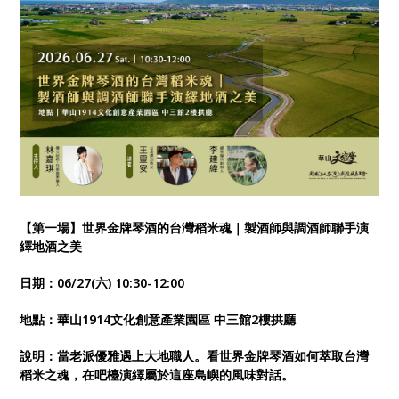
【第一場】世界金牌琴酒的台灣稻米魂｜製酒師與調酒師聯手演
繹地酒之美
日期：
06/27(
六
) 10:30-12:00
地點：華山
1914
文化創意產業園區
中三館
2
樓拱廳
說明：當老派優雅遇上大地職人。看世界金牌琴酒如何萃取台灣
稻米之魂，在吧檯演繹屬於這座島嶼的風味對話。