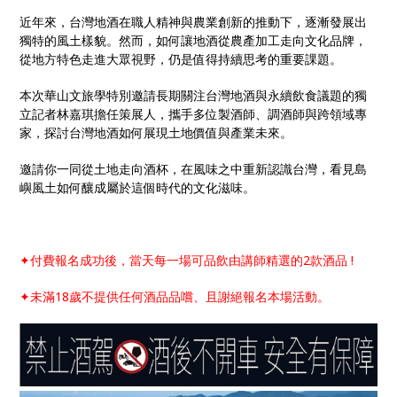
近年來，台灣地酒在職人精神與農業創新的推動下，逐漸發展出
獨特的風土樣貌。然而，如何讓地酒從農產加工走向文化品牌，
從地方特色走進大眾視野，仍是值得持續思考的重要課題。
本次華山文旅學特別邀請長期關注台灣地酒與永續飲食議題的獨
立記者林嘉琪擔任策展人，攜手多位製酒師、調酒師與跨領域專
家，探討台灣地酒如何展現土地價值與產業未來。
邀請你一同從土地走向酒杯，在風味之中重新認識台灣，看見島
嶼風土如何釀成屬於這個時代的文化滋味。
✦
付費報名成功後，當天每一場可品飲由講師精選的
2
款酒品
!
✦
未滿
18
歲不提供任何酒品品嚐、且謝絕報名本場活動。