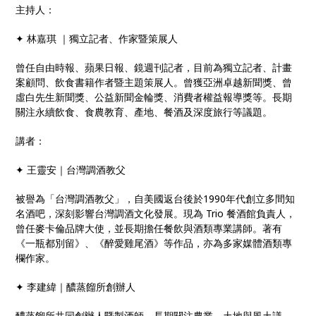
主持人：
✦
林嘉琪
｜獨立記者、作家暨策展人
曾任自由時報、蘋果日報、鏡週刊記者，目前為獨立記者、計畫
案顧問、飲食書籍作者暨主題策展人。曾獲亞洲卓越新聞獎、曾
虛白先生新聞獎、公益新聞金輪獎、消費者權益報導獎等。長期
關注永續飲食、食農教育、產地、餐酒及深度旅行等議題。
講者：
✦
王靈安｜台灣調酒教父
被譽為「台灣調酒教父」，自美國返台後於
1990
年代創立多間知
名酒吧，深刻影響台灣調酒文化發展。現為
Trio
餐酒館負責人，
曾任麥卡倫品牌大使，並長期擔任餐飲與酒類專業講師。著有
《一瓶都別留》、《醉愛雞尾酒》等作品，亦為多家媒體酒類專
欄作家。
✦
李建緯｜醲蒸餾所創辦人
醲蒸餾所共同創辦人暨製酒師，長期關注農業、土地與風土議