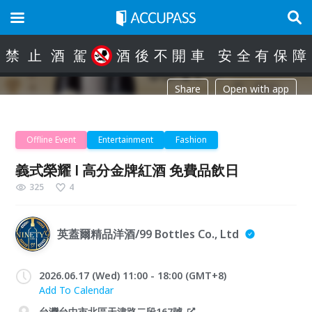
禁
止
酒
駕
酒
後
不
開
車
安
全
有
保
障
Share
Open with app
Offline Event
Entertainment
Fashion
義式榮耀 l 高分金牌紅酒 免費品飲日
325
4
英蓋爾精品洋酒/99 Bottles Co., Ltd
2026.06.17 (Wed) 11:00 - 18:00 (GMT+8)
Add To Calendar
台灣台中市北區天津路二段167號