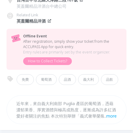
英蓋爾精品洋酒台中總公司
Related Link
英蓋爾精品洋酒
Offline Event
After registration, simply show your ticket from the
ACCUPASS App for quick entry.
Entry rules are primarily set by the event organizer.
How to Collect Tickets?
免費
葡萄酒
品酒
義大利
品飲
近年來，來自義大利南部 Puglia 產區的葡萄酒，憑藉
濃郁果香、厚實酒體與極高成熟度，逐漸成為許多紅酒
愛好者關注的焦點 本次特別舉辦「義式奢華榮耀」免
...
more
費試飲活動，精選三款南義的高分酒款，帶領大家一起
體驗 來自義大利 Puglia產區 的高分代表作