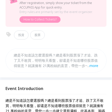
After registration, simply show your ticket from the
ACCUPASS App for quick entry.
Entry rules are primarily set by the event organizer.
How to Collect Tickets?
投資
股票
總是不知道該怎麼選股嗎？總是看到股票漲了才追、跌
了又不敢買，明明每天看盤，卻還是不知道哪些股票值
得留意？就讓擁有 21萬粉絲的直雲，帶您一步一步建
...
more
立選股邏輯，從基本面、籌碼面、技術面到產業趨勢，
教您如何判斷一家公司是不是好公司，怎麼從眾多股票
中找出具備成長潛力的好股，甚至提前發掘可能成為飆
股的機會。 這堂課不只是教您看股票代號，更是幫您
Event Introduction
建立一套可以長期使用的選股方法，讓您不再只是聽消
息、跟風操作，而是能培養自己的判斷力，找出真正適
總是不知道該怎麼選股嗎？總是看到股票漲了才追、跌了又不敢
合自己的投資標的。
買，明明每天看盤，卻還是不知道哪些股票值得留意？就讓擁有
21 萬粉絲的直雲，帶您一步一步建立選股邏輯，從基本面、籌碼