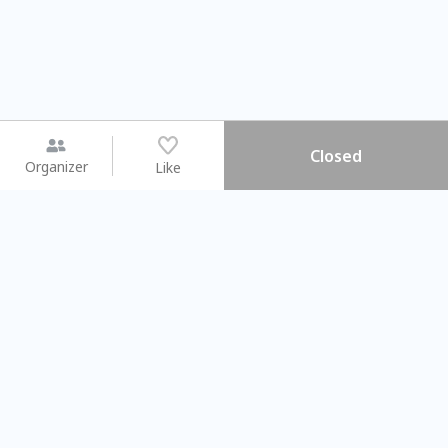
Closed
Organizer
Like
You may like
2026.08.15 (Sat) - 08.22 (Sat)
2026.08.15 (Sat) - 08