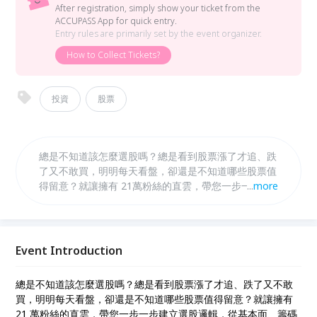
After registration, simply show your ticket from the
ACCUPASS App for quick entry.
Entry rules are primarily set by the event organizer.
How to Collect Tickets?
投資
股票
總是不知道該怎麼選股嗎？總是看到股票漲了才追、跌
了又不敢買，明明每天看盤，卻還是不知道哪些股票值
得留意？就讓擁有 21萬粉絲的直雲，帶您一步一步建
...
more
立選股邏輯，從基本面、籌碼面、技術面到產業趨勢，
教您如何判斷一家公司是不是好公司，怎麼從眾多股票
中找出具備成長潛力的好股，甚至提前發掘可能成為飆
股的機會。 這堂課不只是教您看股票代號，更是幫您
Event Introduction
建立一套可以長期使用的選股方法，讓您不再只是聽消
息、跟風操作，而是能培養自己的判斷力，找出真正適
總是不知道該怎麼選股嗎？總是看到股票漲了才追、跌了又不敢
合自己的投資標的。
買，明明每天看盤，卻還是不知道哪些股票值得留意？就讓擁有
21 萬粉絲的直雲，帶您一步一步建立選股邏輯，從基本面、籌碼