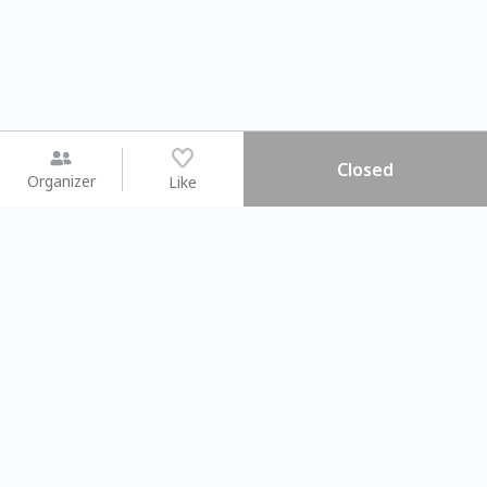
Closed
Organizer
Like
You may like
2026.08.15 (Sat) - 08.22 (Sat)
2026.08.15 (Sat) - 08.