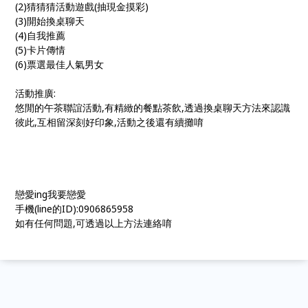
(2)猜猜猜活動遊戲(抽現金摸彩)
(3)開始換桌聊天
(4)自我推薦
(5)卡片傳情
(6)票選最佳人氣男女
活動推廣:
悠閒的午茶聯誼活動,有精緻的餐點茶飲,透過換桌聊天方法來認識
彼此,互相留深刻好印象,活動之後還有續攤唷
戀愛ing我要戀愛
手機(line的ID):0906865958
如有任何問題,可透過以上方法連絡唷