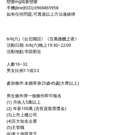
戀愛ing我要戀愛
手機(line的ID):0906865958
如有任何問題,可透過以上方法連絡唷
6/6(六)《台北聯誼》《百萬微醺之夜》
活動日期: 6/6(六)晚上19:30~22:00
活動地點:市區附近
人數16~32
男女比例1:1或3:2
參加條件:未婚單身25歲45歲(大專以上)
男生條件擇一個條件即可報名
(1) 月收入5萬以上
(2) 年薪100萬 (含投資股票獎金)
(3)上市上櫃公司
(4)百大知名企業
(5)主管職
(6)有土地跟房子