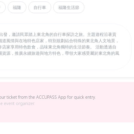
行
福隆
自行車
福隆生活節
新出發，邀請民眾踏上東北角的自行車探訪之旅。主題遊程沿著貢
鐵道風情與在地特色店家，特別規劃結合特殊的東北角人文地景，
作店家享用特色飲食，品味東北角獨特的生活節奏。 活動透過自
圈資源，推廣永續旅遊與地方特色，帶領大家感受屬於東北角的風
your ticket from the ACCUPASS App for quick entry.
he event organizer.