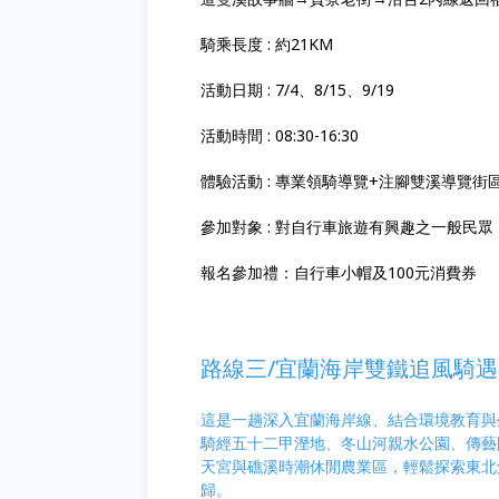
騎乘長度 : 約21KM
活動日期 : 7/4、8/15、9/19
活動時間 : 08:30-16:30
體驗活動 : 專業領騎導覽+注腳雙溪導覽
參加對象 : 對自行車旅遊有興趣之一般民
報名參加禮：自行車小帽及100元消費券
路線三/
宜蘭海岸雙鐵追風騎遇
這是一趟深入宜蘭海岸線、結合環境教育與
騎經五十二甲溼地、冬山河親水公園、傳藝
天宮與礁溪時潮休閒農業區，輕鬆探索東北
歸
。