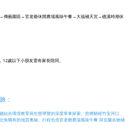
→傳藝園區→官老爺休閒農場風味午餐→大福補天宮→礁溪時潮休
眾，12歲以下小朋友需有家長陪同。
旅：
趟結合環境教育與生態導覽的深度單車探索。您將騎經竹安河口、
北角獨有的地質奧秘。行程包含官老爺農場風味午餐 與宜蘭名物補