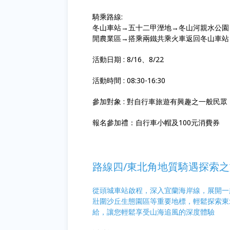
騎乘路線:
冬山車站→五十二甲溼地→冬山河親水公園
閒農業區→搭乘兩鐵共乘火車返回冬山車站
活動日期 : 8/16、8/22
活動時間 : 08:30-16:30
參加對象 : 對自行車旅遊有興趣之一般民
報名參加禮：自行車小帽及100元消費券
路線四/
東北角地質騎遇探索之
從頭城車站啟程，深入宜蘭海岸線，展開一
壯圍沙丘生態園區等重要地標，輕鬆探索東
給，讓您輕鬆享受山海追風的深度體驗