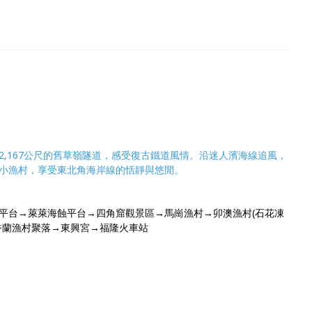
,167公尺的舊草嶺隧道，感受復古鐵道風情。沿迷人濱海線追風，
小漁村，享受東北角海岸線的恬靜與悠閒。
平台→萊萊海蝕平台→四角窟觀景區→馬崗漁村→卯澳漁村(石花凍
大香蘭漁村聚落→東興宮→福隆火車站