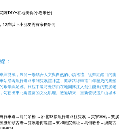
花凍DIY+在地美食(小卷米粉)
眾，12歲以下小朋友需有家長陪同
線：
寮與雙溪，展開一場結合人文與自然的小鎮巡禮。從鮮紅醒目的龍
車站沿著魚行道路來到雙溪禮拜堂，隨著路線轉進百年歷史的渡船
的艱辛與足跡。旅程中還將走訪由在地團隊注入創生能量的雙溪老
，勾勒出東北角豐富的文化肌理。透過騎乘，重新發現這片山城水
行車道→龍門吊橋 →沿北38接魚行道路往雙溪 →貢寮車站→雙溪
溪渡船頭古厝→雙溪老街巡禮→東和戲院舊址→馬偕教會→淡蘭古
福隆車站