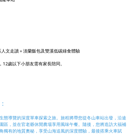
街區人文走讀＋淡蘭飯包及雙溪低碳綠食體驗
眾，12歲以下小朋友需有家長陪同。
：
生態導覽的深度單車探索之旅。旅程將帶您從冬山車站出發，沿途
園區，並在官老爺休閒農場享用風味午餐。隨後，您將造訪大福補
角獨有的地質奧秘，享受山海追風的深度體驗，最後搭乘火車賦