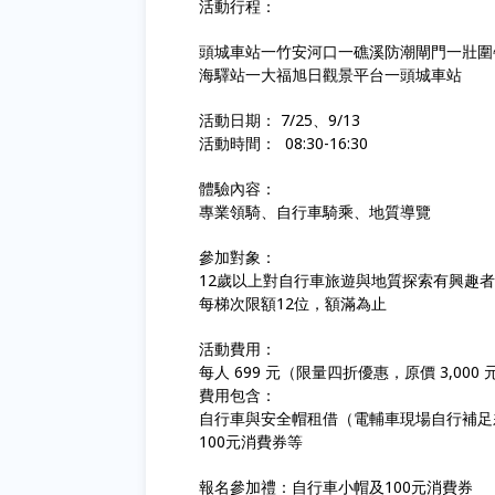
活動行程：
頭城車站一竹安河口一礁溪防潮閘門一壯圍
海驛站一大福旭日觀景平台一頭城車站
活動日期： 7/25、9/13
活動時間： 08:30-16:30
體驗內容：
專業領騎、自行車騎乘、地質導覽
參加對象：
12歲以上對自行車旅遊與地質探索有興趣者
每梯次限額12位，額滿為止
活動費用：
每人 699 元（限量四折優惠，原價 3,000 
費用包含：
自行車與安全帽租借（電輔車現場自行補足
100元消費券等
報名參加禮：自行車小帽及100元消費券