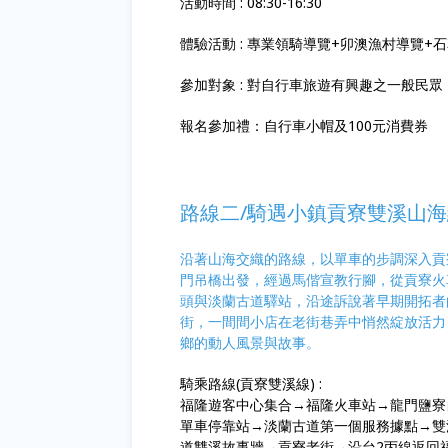
活動時間 : 08:30-16:30
體驗活動 : 專業領騎導覽+卯澳漁村導覽+石
參加對象 : 對自行車旅遊有興趣之一般民
報名參加禮：自行車小帽及100元消費券
路線二/
騎遇小鎮貢寮雙溪山海
沿著山海交織的路線，以單車的步調深入貢
門吊橋出發，經過馬偕宣教行腳，從貢寮火
頭與淡蘭古道驛站，沿途訴說著早期開拓者
街，一間間小店在老街巷弄中悄然綻放活力
鄉的動人風景與故事。
騎乘路線(貢寮雙溪線) :
福隆遊客中心集合→福隆火車站→龍門鹽寮自
單車停靠站→淡蘭古道第一個服務據點→雙
道雙溪故事牆→貢寮老街→沿台2丙線返回