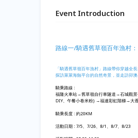
Event Introduction
路線一/騎遇舊草嶺百年漁村：
「騎遇舊草嶺百年漁村」路線帶你穿越全長2
探訪萊萊海蝕平台的自然奇景，並走訪卯澳
騎乘路線 :
福隆火車站→舊草嶺自行車隧道→石城觀景
DIY、午餐小卷米粉) →福連彩虹階梯→
騎乘長度 : 約20KM
活動日期 : 7/5、7/26、8/1、8/7、8/23