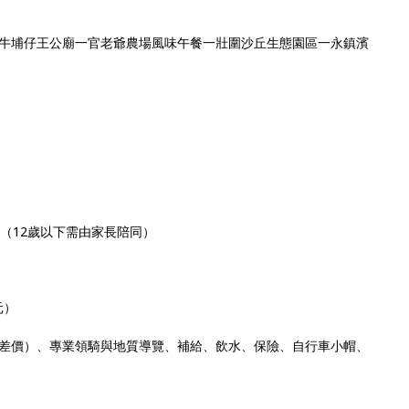
牛埔仔王公廟一官老爺農場風味午餐一壯圍沙丘生態園區一永鎮濱
（12歲以下需由家長陪同）
元）
差價）、專業領騎與地質導覽、補給、飲水、保險、自行車小帽、