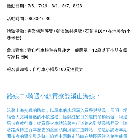
活動日期 : 7/5、7/26、8/1、8/7、8/23
活動時間 : 08:30-16:30
體驗活動 : 專業領騎導覽+卯澳漁村導覽+石花凍DIY+在地美食(小
卷米粉)
參加對象 : 對自行車旅遊有興趣之一般民眾，12歲以下小朋友需
有家長陪同
報名參加禮：自行車小帽及100元消費券
路線二/
騎遇小鎮貢寮雙溪山海線：
沿著山海交織的路線，以單車的步調深入貢寮與雙溪，展開一場
結合人文與自然的小鎮巡禮。從鮮紅醒目的龍門吊橋出發，經過
馬偕宣教行腳，從貢寮火車站沿著魚行道路來到雙溪禮拜堂，隨
著路線轉進百年歷史的渡船頭與淡蘭古道驛站，沿途訴說著早期
開拓者的艱辛與足跡。旅程中還將走訪由在地團隊注入創生能量