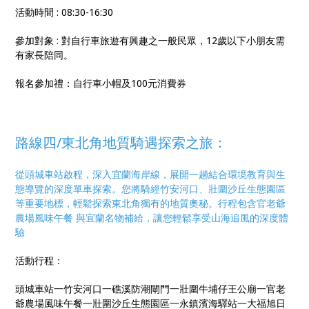
活動時間 : 08:30-16:30
參加對象 : 對自行車旅遊有興趣之一般民眾，12歲以下小朋友需
有家長陪同。
報名參加禮：自行車小帽及100元消費券
路線四/
東北角地質騎遇探索之旅：
從頭城車站啟程，深入宜蘭海岸線，展開一趟結合環境教育與生
態導覽的深度單車探索。您將騎經竹安河口、壯圍沙丘生態園區
等重要地標，輕鬆探索東北角獨有的地質奧秘。行程包含官老爺
農場風味午餐 與宜蘭名物補給，讓您輕鬆享受山海追風的深度體
驗
活動行程：
頭城車站一竹安河口一礁溪防潮閘門一壯圍牛埔仔王公廟一官老
爺農場風味午餐一壯圍沙丘生態園區一永鎮濱海驛站一大福旭日