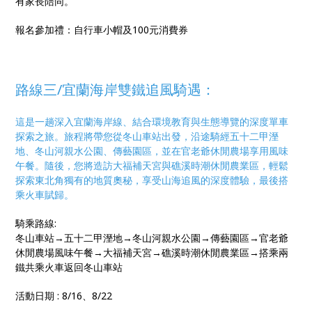
有家長陪同。
報名參加禮：自行車小帽及100元消費券
路線三/
宜蘭海岸雙鐵追風騎遇：
這是一趟深入宜蘭海岸線、結合環境教育與生態導覽的深度單車
探索之旅。旅程將帶您從冬山車站出發，沿途騎經五十二甲溼
地、冬山河親水公園、傳藝園區，並在官老爺休閒農場享用風味
午餐。隨後，您將造訪大福補天宮與礁溪時潮休閒農業區，輕鬆
探索東北角獨有的地質奧秘，享受山海追風的深度體驗，最後搭
乘火車賦歸
。
騎乘路線:
冬山車站→五十二甲溼地→冬山河親水公園→傳藝園區→官老爺
休閒農場風味午餐→大福補天宮→礁溪時潮休閒農業區→搭乘兩
鐵共乘火車返回冬山車站
活動日期 : 8/16、8/22