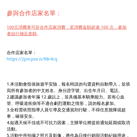
參與合作店家名單：
100元消費卷可於合作店家消費，若消費金額超過 100 元，參加
者自行補足差額
。
合作店家名單：
https://2jon.pse.is/98r4cq
1.本活動會投保旅遊平安險，報名時請勿勾選資料自動帶入，並填
寫所有參加者的中文姓名、身分證字號、出生年月日、電話。
2.建議參加者年滿 12 歲以上，並具備基本騎乘能力。若有心血
管、呼吸道疾病等不適合劇烈運動之情形，請勿報名參加。
3.全程需依照指導人員引導及交通規則行駛，不得任意脫隊或超
車，確保安全。
4.如遇天候不佳或不可抗力因素，主辦單位將提前通知延期或取消
活動。
5.活動中所拍攝之照片及影像，將作為日後行銷與活動紀錄用途，