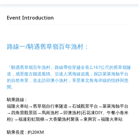
帽，於合作店家享用特色飲食，品味東北角獨特的生活
節奏。 活動透過自行車慢遊方式，整合東北角觀光圈
資源，推廣永續旅遊與地方特色，帶領大家感受屬於東
Event Introduction
北角的風景、人情與味道。
路線一/騎遇舊草嶺百年漁村：
「騎遇舊草嶺百年漁村」路線帶你穿越全長2,167公尺的舊草嶺隧
道，感受復古鐵道風情。沿迷人濱海線追風，探訪萊萊海蝕平台
的自然奇景，並走訪卯澳小漁村，享受東北角海岸線的恬靜與悠
閒。
騎乘路線 :
福隆火車站→舊草嶺自行車隧道→石城觀景平台→萊萊海蝕平台
→四角窟觀景區→馬崗漁村→卯澳漁村(石花凍DIY、午餐小卷米
粉) →福連彩虹階梯→大香蘭漁村聚落→東興宮→福隆火車站
騎乘長度 : 約20KM