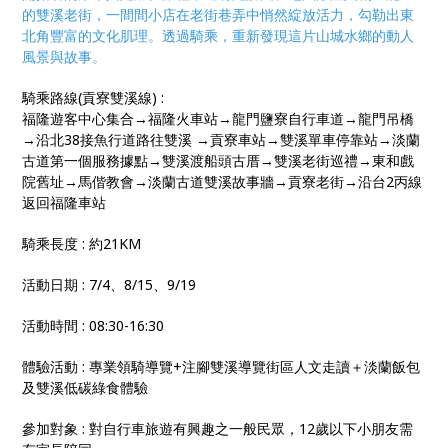
的雙溪老街，一間間小店在老街巷弄中悄然綻放活力，勾勒出東
北角豐富的文化肌理。透過騎乘，重新發現這片山城水鄉的動人
風景與故事。
騎乘路線(貢寮雙溪線) :
福隆遊客中心集合→福隆火車站→龍門鹽寮自行車道→龍門吊橋
→沿北38接魚行道路往雙溪 →貢寮車站→雙溪單車停靠站→淡蘭
古道第一個服務據點→雙溪渡船頭古厝→雙溪老街巡禮→東和戲
院舊址→馬偕教會→淡蘭古道雙溪故事牆→貢寮老街→沿台2丙線
返回福隆車站
騎乘長度 : 約21KM
活動日期 : 7/4、8/15、9/19
活動時間 : 08:30-16:30
體驗活動 : 專業領騎導覽+注腳雙溪導覽街區人文走讀＋淡蘭飯包
及雙溪低碳綠食體驗
參加對象 : 對自行車旅遊有興趣之一般民眾，12歲以下小朋友需