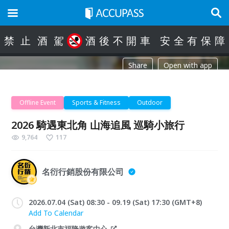
禁
止
酒
駕
酒
後
不
開
車
安
全
有
保
障
Share
Open with app
Offline Event
Sports & Fitness
Outdoor
2026 騎遇東北角 山海追風 巡騎小旅行
9,764
117
名衍行銷股份有限公司
2026.07.04 (Sat) 08:30 - 09.19 (Sat) 17:30 (GMT+8)
Add To Calendar
台灣新北市福隆遊客中心