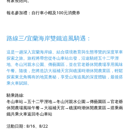
有家長陪同。
報名參加禮：自行車小帽及100元消費券
路線三/
宜蘭海岸雙鐵追風騎遇：
這是一趟深入宜蘭海岸線、結合環境教育與生態導覽的深度單車
探索之旅。旅程將帶您從冬山車站出發，沿途騎經五十二甲溼
地、冬山河親水公園、傳藝園區，並在官老爺休閒農場享用風味
午餐。隨後，您將造訪大福補天宮與礁溪時潮休閒農業區，輕鬆
探索東北角獨有的地質奧秘，享受山海追風的深度體驗，最後搭
乘火車賦歸
。
騎乘路線:
冬山車站→五十二甲溼地→冬山河親水公園→傳藝園區→官老爺
休閒農場風味午餐→大福補天宮→礁溪時潮休閒農業區→搭乘兩
鐵共乘火車返回冬山車站
活動日期 : 8/16、8/22