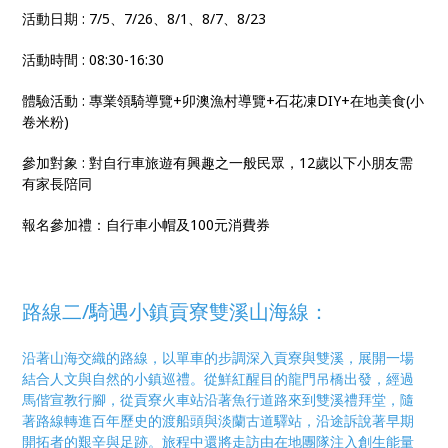
活動日期 : 7/5、7/26、8/1、8/7、8/23
活動時間 : 08:30-16:30
體驗活動 : 專業領騎導覽+卯澳漁村導覽+石花凍DIY+在地美食(小
卷米粉)
參加對象 : 對自行車旅遊有興趣之一般民眾，12歲以下小朋友需
有家長陪同
報名參加禮：自行車小帽及100元消費券
路線二/
騎遇小鎮貢寮雙溪山海線：
沿著山海交織的路線，以單車的步調深入貢寮與雙溪，展開一場
結合人文與自然的小鎮巡禮。從鮮紅醒目的龍門吊橋出發，經過
馬偕宣教行腳，從貢寮火車站沿著魚行道路來到雙溪禮拜堂，隨
著路線轉進百年歷史的渡船頭與淡蘭古道驛站，沿途訴說著早期
開拓者的艱辛與足跡。旅程中還將走訪由在地團隊注入創生能量