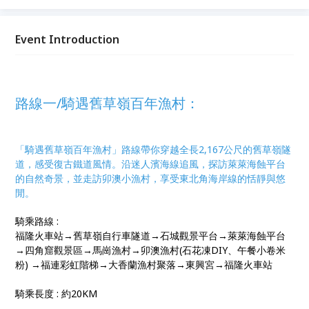
帽，於合作店家享用特色飲食，品味東北角獨特的生活
節奏。 活動透過自行車慢遊方式，整合東北角觀光圈
資源，推廣永續旅遊與地方特色，帶領大家感受屬於東
Event Introduction
北角的風景、人情與味道。
路線一/騎遇舊草嶺百年漁村：
「騎遇舊草嶺百年漁村」路線帶你穿越全長2,167公尺的舊草嶺隧
道，感受復古鐵道風情。沿迷人濱海線追風，探訪萊萊海蝕平台
的自然奇景，並走訪卯澳小漁村，享受東北角海岸線的恬靜與悠
閒。
騎乘路線 :
福隆火車站→舊草嶺自行車隧道→石城觀景平台→萊萊海蝕平台
→四角窟觀景區→馬崗漁村→卯澳漁村(石花凍DIY、午餐小卷米
粉) →福連彩虹階梯→大香蘭漁村聚落→東興宮→福隆火車站
騎乘長度 : 約20KM