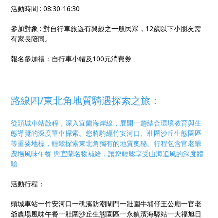
活動時間 : 08:30-16:30
參加對象 : 對自行車旅遊有興趣之一般民眾，12歲以下小朋友需
有家長陪同。
報名參加禮：自行車小帽及100元消費券
路線四/
東北角地質騎遇探索之旅：
從頭城車站啟程，深入宜蘭海岸線，展開一趟結合環境教育與生
態導覽的深度單車探索。您將騎經竹安河口、壯圍沙丘生態園區
等重要地標，輕鬆探索東北角獨有的地質奧秘。行程包含官老爺
農場風味午餐 與宜蘭名物補給，讓您輕鬆享受山海追風的深度體
驗
活動行程：
頭城車站一竹安河口一礁溪防潮閘門一壯圍牛埔仔王公廟一官老
爺農場風味午餐一壯圍沙丘生態園區一永鎮濱海驛站一大福旭日