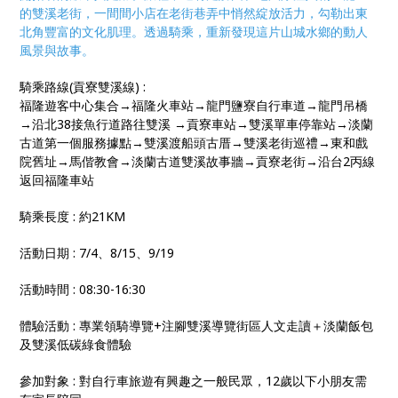
的雙溪老街，一間間小店在老街巷弄中悄然綻放活力，勾勒出東
北角豐富的文化肌理。透過騎乘，重新發現這片山城水鄉的動人
風景與故事。
騎乘路線(貢寮雙溪線) :
福隆遊客中心集合→福隆火車站→龍門鹽寮自行車道→龍門吊橋
→沿北38接魚行道路往雙溪 →貢寮車站→雙溪單車停靠站→淡蘭
古道第一個服務據點→雙溪渡船頭古厝→雙溪老街巡禮→東和戲
院舊址→馬偕教會→淡蘭古道雙溪故事牆→貢寮老街→沿台2丙線
返回福隆車站
騎乘長度 : 約21KM
活動日期 : 7/4、8/15、9/19
活動時間 : 08:30-16:30
體驗活動 : 專業領騎導覽+注腳雙溪導覽街區人文走讀＋淡蘭飯包
及雙溪低碳綠食體驗
參加對象 : 對自行車旅遊有興趣之一般民眾，12歲以下小朋友需