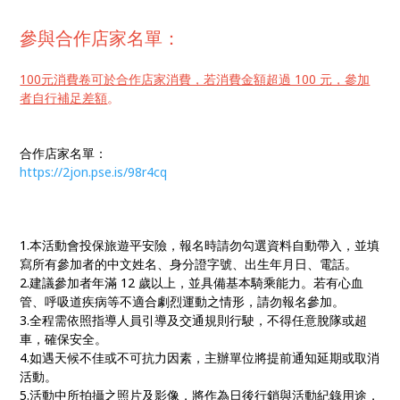
參與合作店家名單：
100元消費卷可於合作店家消費，若消費金額超過 100 元，參加
者自行補足差額
。
合作店家名單：
https://2jon.pse.is/98r4cq
1.本活動會投保旅遊平安險，報名時請勿勾選資料自動帶入，並填
寫所有參加者的中文姓名、身分證字號、出生年月日、電話。
2.建議參加者年滿 12 歲以上，並具備基本騎乘能力。若有心血
管、呼吸道疾病等不適合劇烈運動之情形，請勿報名參加。
3.全程需依照指導人員引導及交通規則行駛，不得任意脫隊或超
車，確保安全。
4.如遇天候不佳或不可抗力因素，主辦單位將提前通知延期或取消
活動。
5.活動中所拍攝之照片及影像，將作為日後行銷與活動紀錄用途，