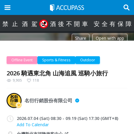
禁
止
酒
駕
酒
後
不
開
車
安
全
有
保
障
Share
Open with app
Offline Event
Sports & Fitness
Outdoor
2026 騎遇東北角 山海追風 巡騎小旅行
9,905
118
名衍行銷股份有限公司
2026.07.04 (Sat) 08:30 - 09.19 (Sat) 17:30 (GMT+8)
Add To Calendar
台灣新北市福隆遊客中心