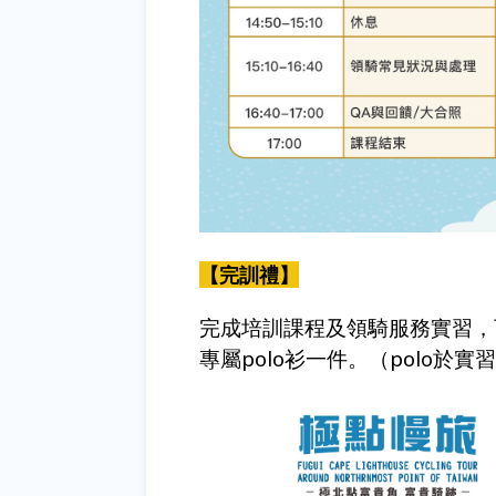
【完訓禮】
完成培訓課程及領騎服務實習，
專屬
polo
衫一件。（
polo
於實習