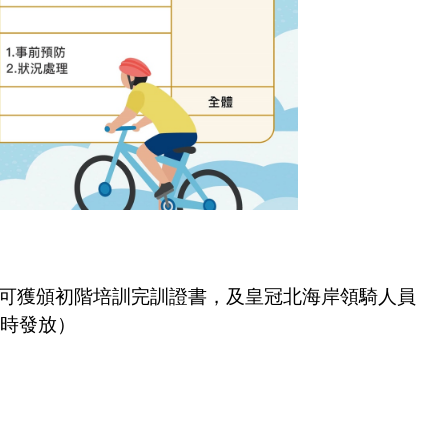
可獲頒初階培訓完訓證書，及皇冠北海岸領騎人員
時發放）