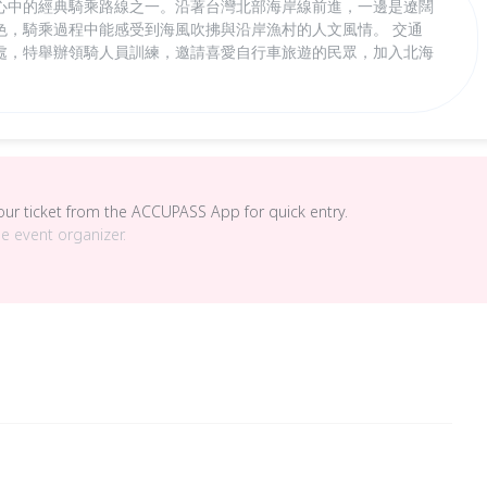
心中的經典騎乘路線之一。沿著台灣北部海岸線前進，一邊是遼闊
色，騎乘過程中能感受到海風吹拂與沿岸漁村的人文風情。 交通
處，特舉辦領騎人員訓練，邀請喜愛自行車旅遊的民眾，加入北海
your ticket from the ACCUPASS App for quick entry.
he event organizer.