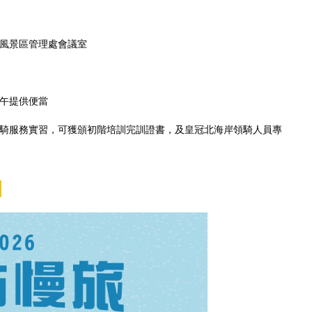
風景區管理處會議室
中午提供便當
騎服務實習，可獲頒初階培訓完訓證書，及皇冠北海岸領騎人員專
）
】