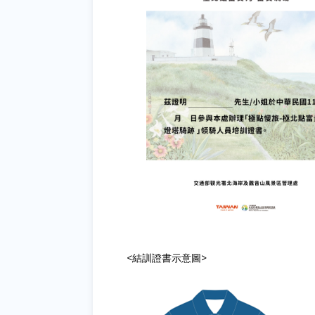
<結訓證書示意圖>