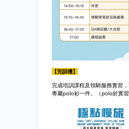
【完訓禮】
完成培訓課程及領騎服務實習，
專屬
polo
衫一件。（
polo
於實習