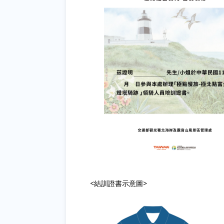
<結訓證書示意圖>