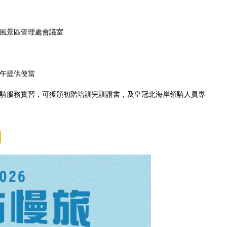
風景區管理處會議室
中午提供便當
騎服務實習，可獲頒初階培訓完訓證書，及皇冠北海岸領騎人員專
）
】