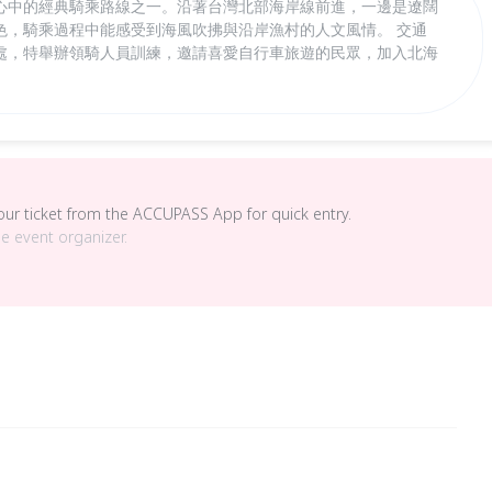
心中的經典騎乘路線之一。沿著台灣北部海岸線前進，一邊是遼闊
色，騎乘過程中能感受到海風吹拂與沿岸漁村的人文風情。 交通
處，特舉辦領騎人員訓練，邀請喜愛自行車旅遊的民眾，加入北海
your ticket from the ACCUPASS App for quick entry.
he event organizer.