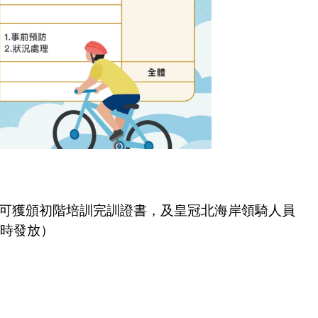
可獲頒初階培訓完訓證書，及皇冠北海岸領騎人員
時發放）