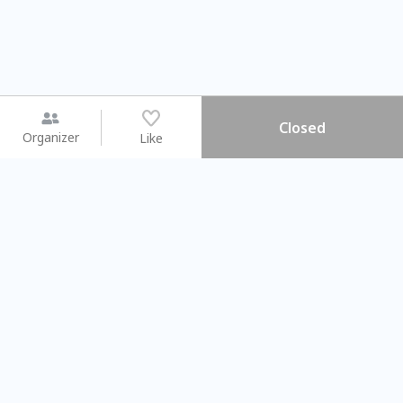
Closed
Organizer
Like
You may like
2026.08.15 (Sat) - 08.22 (Sat)
2026.08.15 (Sat) - 08
【親子手作體驗】哈東派對！
「共織宇宙」