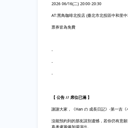
2026 06/16(二) 20:00-20:30
AT:黑鳥咖啡北投店 (臺北市北投區中和里中和
票券皆為免費
-
-
-
【 公告 // 席位已滿 】
謝謝大家，《Han の 成長日記》-第一吉
沒能預約到的朋友請別遺憾，若你仍有意願
真考慮籌備加場演出。