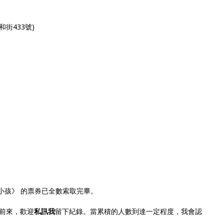
街433號)
《小孩》 的票券已全數索取完畢。
前來，歡迎
私訊我
留下紀錄。當累積的人數到達一定程度，我會認