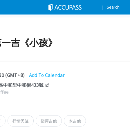
Search
-第一吉《小孩》
:30 (GMT+8)
Add To Calendar
區中和里中和街433號
fee
演
抒情民謠
指彈吉他
木吉他