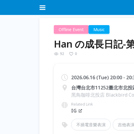
Offline Event
Music
Han の成長日記
92
0
2026.06.16 (Tue) 20:00 - 20
台灣台北市11252臺北市北投
黑鳥咖啡北投店 Blackbird Cof
Related Link
IG
不插電音樂表演
吉他表