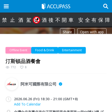
禁
止
酒
駕
酒
後
不
開
車
安
全
有
保
障
Share
Open with app
Offline Event
Food & Drink
Entertainment
汀斯頓品酒餐會
772
8
阿米可國際有限公司
2026.06.26 (Fri) 18:30 - 21:00 (GMT+8)
Add To Calendar
台灣台北市臺北市中正區黎明里忠孝西路一段66號12樓