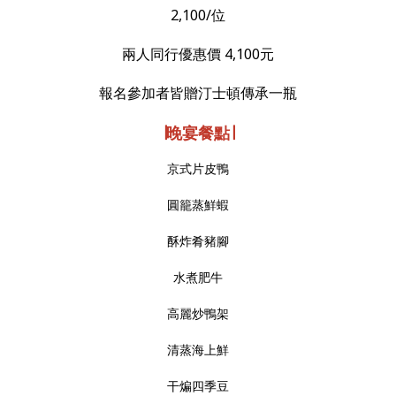
2,100/位
兩人同行優惠價 4,100元
報名參加者皆贈汀士頓傳承一瓶
∣晚宴餐點∣
京式片皮鴨
圓籠蒸鮮蝦
酥炸肴豬腳
水煮肥牛
高麗炒鴨架
清蒸海上鮮
干煸四季豆