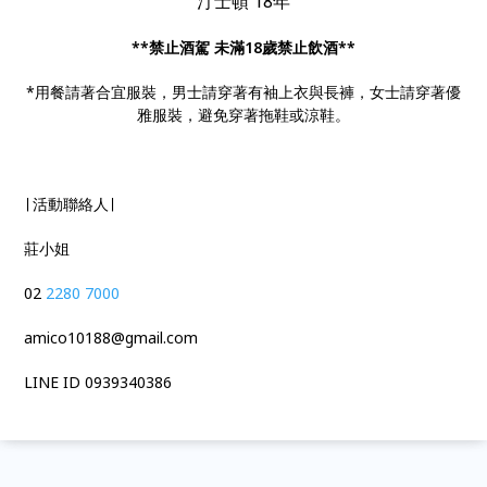
汀士頓 18年
**禁止酒駕 未滿18歲禁止飲酒**
*用餐請著合宜服裝，男士請穿著有袖上衣與長褲，女士請穿著優
雅服裝，避免穿著拖鞋或涼鞋。
∣ 活動聯絡人∣
莊小姐
02
2280 7000
amico10188@gmail.com
LINE ID 0939340386