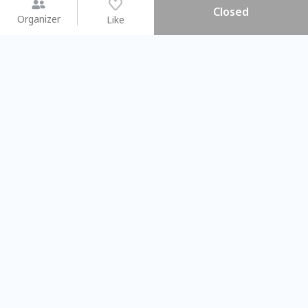
Closed
Organizer
Like
You may like
2026.08.15 (Sat) - 08.22 (Sat)
2026.08.15 (Sat) - 0
【親子手作體驗】哈東派對！
「共織宇宙」
比哈皮、東窩蕊
共織宇宙】 
Taipei City
New Taipei C