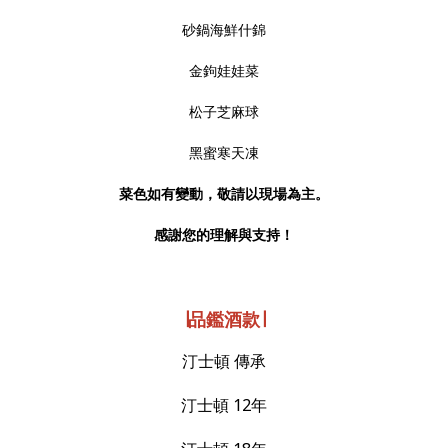
砂鍋海鮮什錦
金鉤娃娃菜
松子芝麻球
黑蜜寒天凍
菜色如有變動，敬請以現場為主。
感謝您的理解與支持！
∣品鑑酒款∣
汀士頓 傳承
汀士頓
12
年