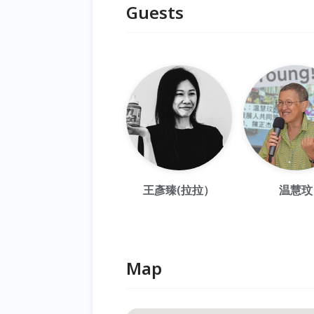
Guests
王彥臻(拉拉）
温慧玟
Map