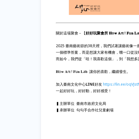
關於這場聚會－【
好好玩聚會所 𝐇o𝐰 𝐀r𝐭 ! 𝐅u𝐧 𝐋
2025 臺南藝術節的38天裡，我們試著讓藝術像
一個標準答案，而是想讓大家有機會，嚐一口從沒
而如今，我們從「哇！我喜歡這個」，到「我想多
𝐇o𝐰 𝐀r𝐭 ! 𝐅u𝐧 𝐋a𝐛 讓你的喜歡，繼續發生。
加入臺南文化中心
LINE
好友
https://lin.ee/oqVJst
一起好好玩，好好動，好好感受！
▍主辦單位 臺南市政府文化局
▍承辦單位 勾勾手合作社兒童劇場