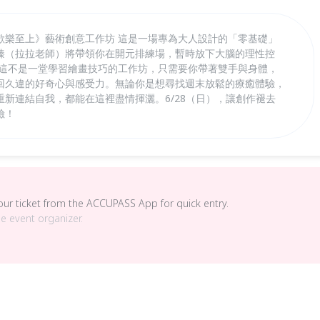
歡樂至上》藝術創意工作坊 這是一場專為大人設計的「零基礎」
臻（拉拉老師）將帶領你在開元排練場，暫時放下大腦的理性控
 這不是一堂學習繪畫技巧的工作坊，只需要你帶著雙手與身體，
回久違的好奇心與感受力。無論你是想尋找週末放鬆的療癒體驗，
新連結自我，都能在這裡盡情揮灑。6/28（日），讓創作褪去
險！
your ticket from the ACCUPASS App for quick entry.
he event organizer.