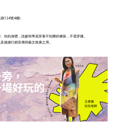
124號4樓)
的腳、你的身體，請參與學員穿著不怕髒的褲裝，不需穿襪。
紀錄及後續行銷宣傳與藝文推廣之用。