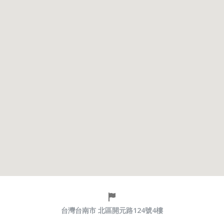
台灣台南市 北區開元路124號4樓