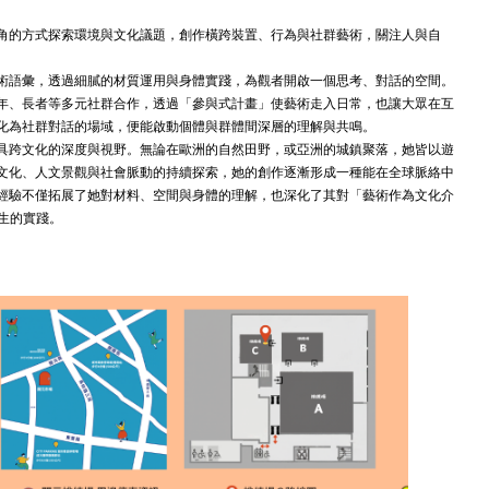
角的方式探索環境與文化議題，創作橫跨裝置、行為與社群藝術，關注人與自
術語彙，透過細膩的材質運用與身體實踐，為觀者開啟一個思考、對話的空間。
年、長者等多元社群合作，透過「參與式計畫」使藝術走入日常，也讓大眾在互
化為社群對話的場域，便能啟動個體與群體間深層的理解與共鳴。
具跨文化的深度與視野。無論在歐洲的自然田野，或亞洲的城鎮聚落，她皆以遊
文化、人文景觀與社會脈動的持續探索，她的創作逐漸形成一種能在全球脈絡中
經驗不僅拓展了她對材料、空間與身體的理解，也深化了其對「藝術作為文化介
生的實踐。