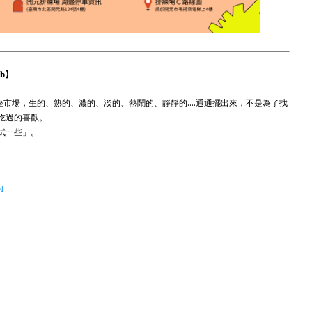
a𝐛】
一座市場，生的、熟的、濃的、淡的、熱鬧的、靜靜的....通通擺出來，不是為了找
吃過的喜歡。
試一些」。
N