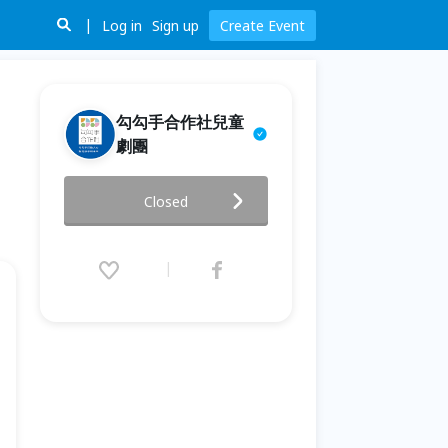
Log in
Sign up
Create Event
勾勾手合作社兒童
劇團
【好好玩聚會所 】《理性無用，
Closed
歡樂至上》拉拉老師的藝術創意
工作坊
2026.06.28 (Sun) 13:30 - 16:30
(GMT+8)