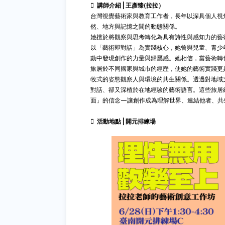
🫟
講師介紹⎪王彥臻(拉拉）
台灣視覺藝術家與教育工作者，長年以深具個人視
然、地方與記憶之間的動態關係。
她擅於將觀察與思考轉化為具有詩性與感知力的藝
以「藝術即對話」為實踐核心，她曾與兒童、青少
動中發現創作的力量與歸屬感。她相信，當藝術轉
旅居於不同國家與城市的經歷，使她的藝術實踐更
牧式的姿態觀察人與環境的共生關係。透過對地域
對話、卻又深植於在地經驗的藝術語言。這些旅居
面」的信念—讓創作成為理解世界、連結他者、共
🫟
活動地點⎪開元排練場